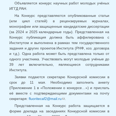
Объявляется конкурс научных работ молодых учёных
ИГГД РАН.
На Конкурс представляются опубликованные статьи
(или цикл статей) в рецензируемых журналах,
монографии или защищенные кандидатские диссертации
(за 2024 и 2025 календарные годы). Представленная на
Конкурс публикация должна быть аффилирована с
Институтом и выполнена в рамках тем государственного
задания и других проектов Института (РНФ, хоз. договора
и т.д.). Одна работа может быть представлена только от
одного участника. Участвовать могут молодые учёные до
39 лет включительно, являющиеся сотрудниками
Института.
Заявки подаются секретарю Конкурсной комиссии в
срок до 11 мая. Необходимо заполнить анкету
(Приложение 1 в «Положении о конкурсе…») и прислать
её вместе с подтверждающими документами на почту
секретаря:
fluoritecaf2@mail.ru
.
(ссылка для отправки
email)
Представленная на Конкурс работа защищается в
форме доклада на заседаниях Конкурсной комиссии в