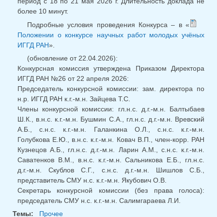
период с 18 по 21 мая 2026 г. Длительность доклада не
более 10 минут.
Подробные условия проведения Конкурса – в «
Положении о конкурсе научных работ молодых учёных
ИГГД РАН
».
(обновление от 22.04.2026):
Конкурсная комиссия утверждена Приказом Директора
ИГГД РАН №26 от 22 апреля 2026:
Председатель конкурсной комиссии: зам. директора по
н.р. ИГГД РАН к.г.-м.н. Зайцева Т.С.
Члены конкурсной комиссии: гл.н.с. д.г.-м.н. Балтыбаев
Ш.К., в.н.с. к.г.-м.н. Бушмин С.А., гл.н.с. д.г.-м.н. Вревский
А.Б., с.н.с. к.г.-м.н. Галанкина О.Л., с.н.с. к.г.-м.н.
Голубкова Е.Ю., в.н.с. к.г.-м.н. Ковач В.П., член-корр. РАН
Кузнецов А.Б., гл.н.с. д.г.-м.н. Ларин А.М., с.н.с. к.г.-м.н.
Саватенков В.М., в.н.с. к.г.-м.н. Сальникова Е.Б., гл.н.с.
д.г.-м.н. Скублов С.Г., с.н.с. д.г.-м.н. Шишлов С.Б.,
представитель СМУ н.с. к.г.-м.н. Якубович О.В.
Секретарь конкурсной комиссии (без права голоса):
председатель СМУ н.с. к.г.-м.н. Салимгараева Л.И.
Темы:
Прочее