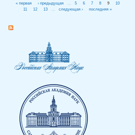
Страницы
« первая
‹ предыдущая
…
5
6
7
8
9
10
11
12
13
…
следующая ›
последняя »