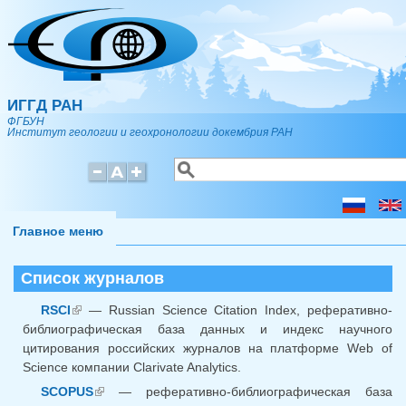
Перейти к основному содержанию
ИГГД РАН
ФГБУН
Институт геологии и геохронологии докембрия РАН
Поиск
Форма поиска
Главное меню
Список журналов
RSCI
— Russian Science Citation Index, реферативно-
(внешняя ссылка)
библиографическая база данных и индекс научного
цитирования российских журналов на платформе Web of
Science компании Clarivate Analytics.
SCOPUS
— реферативно-библиографическая база
(внешняя ссылка)