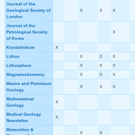
Journal of the
Geological Society of
X
X
X
London
Journal of the
Petrological Society
X
of Korea
Krystalinikum
X
Lithos
X
X
X
Lithosphere
X
X
X
Magnetochemistry
X
X
X
Marine and Petroleum
X
X
X
Geology
Mathematical
X
Geology
Medical Geology
X
Newsletter
Meteoritics &
X
X