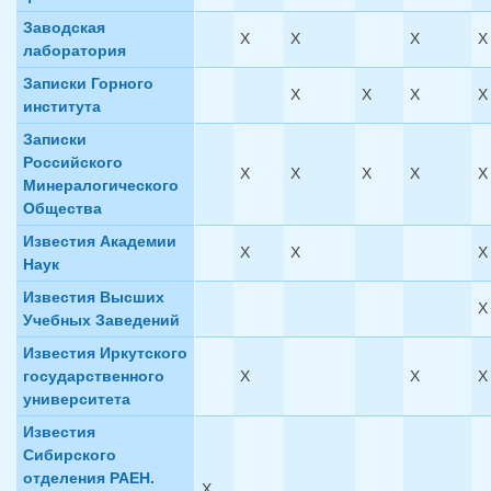
Заводская
X
X
X
X
лаборатория
Записки Горного
X
X
X
X
института
Записки
Российского
X
X
X
X
X
Минералогического
Общества
Известия Академии
X
X
X
Наук
Известия Высших
X
Учебных Заведений
Известия Иркутского
государственного
X
X
X
университета
Известия
Сибирского
отделения РАЕН.
X