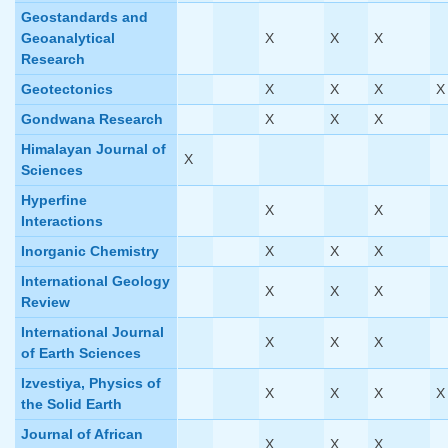
Geostandards and
Geoanalytical
X
X
X
Research
Geotectonics
X
X
X
X
Gondwana Research
X
X
X
Himalayan Journal of
X
Sciences
Hyperfine
X
X
Interactions
Inorganic Chemistry
X
X
X
International Geology
X
X
X
Review
International Journal
X
X
X
of Earth Sciences
Izvestiya, Physics of
X
X
X
X
the Solid Earth
Journal of African
X
X
X