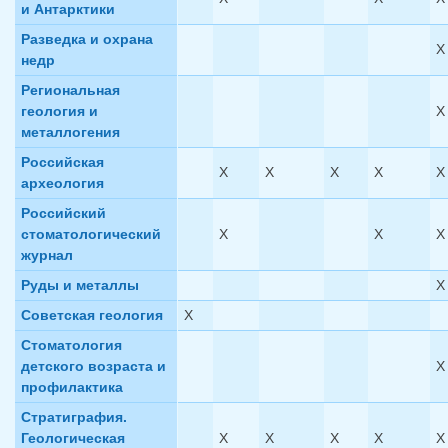
и Антарктики
Разведка и охрана
X
недр
Региональная
геология и
X
металлогения
Российская
X
X
X
X
X
археология
Российский
стоматологический
X
X
X
журнал
Руды и металлы
X
Советская геология
X
Стоматология
детского возраста и
X
профилактика
Стратиграфия.
Геологическая
X
X
X
X
X