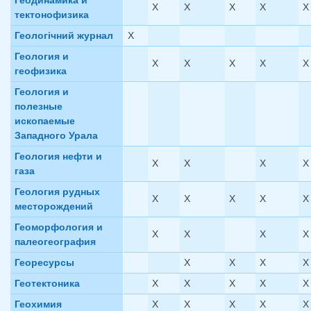
Геодинамика и
X
X
X
X
X
тектонофизика
Геологiчний журнал
X
Геология и
X
X
X
X
X
геофизика
Геология и
полезные
ископаемые
Западного Урала
Геология нефти и
X
X
X
X
газа
Геология рудных
X
X
X
X
X
месторождений
Геоморфология и
X
X
X
X
палеогеография
Георесурсы
X
X
X
X
Геотектоника
X
X
X
X
X
Геохимия
X
X
X
X
X