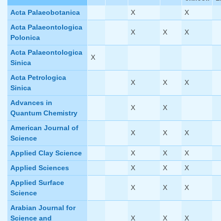
Acta Palaeobotanica
X
X
Acta Palaeontologica
X
X
X
Polonica
Acta Palaeontologica
X
Sinica
Acta Petrologica
X
X
X
Sinica
Advances in
X
X
Quantum Chemistry
American Journal of
X
X
X
Science
Applied Clay Science
X
X
X
Applied Sciences
X
X
X
Applied Surface
X
X
X
Science
Arabian Journal for
Science and
X
X
X