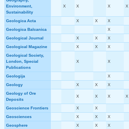
Geography,
Environment,
X
X
X
X
Sustainability
Geologica Acta
X
X
X
Geologica Balcanica
X
Geological Journal
X
X
X
Geological Magazine
X
X
X
Geological Society,
London, Special
X
X
Publications
Geologija
X
Geology
X
X
X
Geology of Ore
X
X
X
X
Deposits
Geoscience Frontiers
X
X
Geosciences
X
X
X
Geosphere
X
X
X