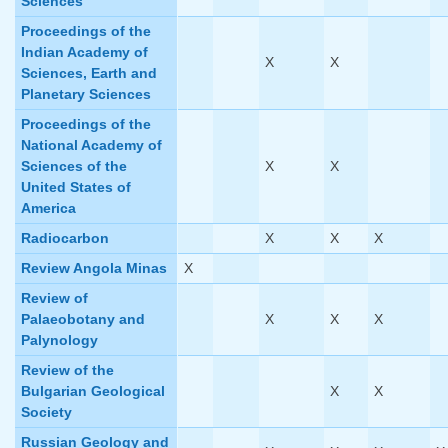
Sciences
Proceedings of the
Indian Academy of
X
X
Sciences, Earth and
Planetary Sciences
Proceedings of the
National Academy of
Sciences of the
X
X
United States of
America
Radiocarbon
X
X
X
Review Angola Minas
X
Review of
Palaeobotany and
X
X
X
Palynology
Review of the
Bulgarian Geological
X
X
Society
Russian Geology and