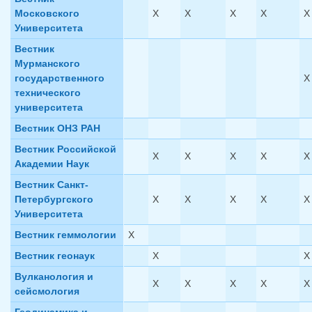
Московского
X
X
X
X
X
Университета
Вестник
Мурманского
государственного
X
технического
университета
Вестник ОНЗ РАН
Вестник Российской
X
X
X
X
X
Академии Наук
Вестник Санкт-
Петербургского
X
X
X
X
X
Университета
Вестник геммологии
X
Вестник геонаук
X
X
Вулканология и
X
X
X
X
X
сейсмология