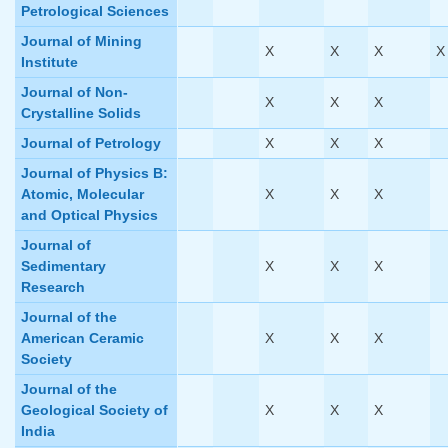
Petrological Sciences
Journal of Mining
X
X
X
X
Institute
Journal of Non-
X
X
X
Crystalline Solids
Journal of Petrology
X
X
X
Journal of Physics B:
Atomic, Molecular
X
X
X
and Optical Physics
Journal of
Sedimentary
X
X
X
Research
Journal of the
American Ceramic
X
X
X
Society
Journal of the
Geological Society of
X
X
X
India