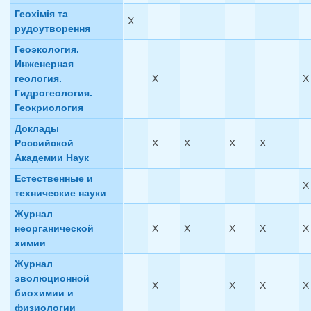
Геохімія та
X
рудоутворення
Геоэкология.
Инженерная
геология.
X
X
Гидрогеология.
Геокриология
Доклады
Российской
X
X
X
X
Академии Наук
Естественные и
X
технические науки
Журнал
неорганической
X
X
X
X
X
химии
Журнал
эволюционной
X
X
X
X
биохимии и
физиологии