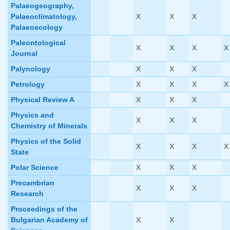
Palaeogeography,
Palaeoclimatology,
X
X
X
Palaeoecology
Paleontological
X
X
X
X
Journal
Palynology
X
X
X
Petrology
X
X
X
X
Physical Review A
X
X
X
Physics and
X
X
X
Chemistry of Minerals
Physics of the Solid
X
X
X
X
State
Polar Science
X
X
X
Precambrian
X
X
X
Research
Proceedings of the
Bulgarian Academy of
X
X