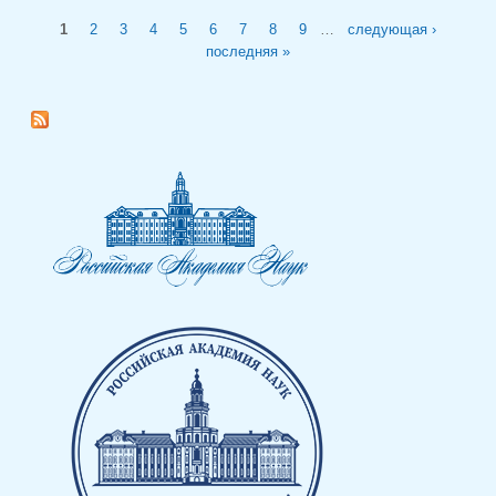
Страницы
1
2
3
4
5
6
7
8
9
…
следующая ›
последняя »