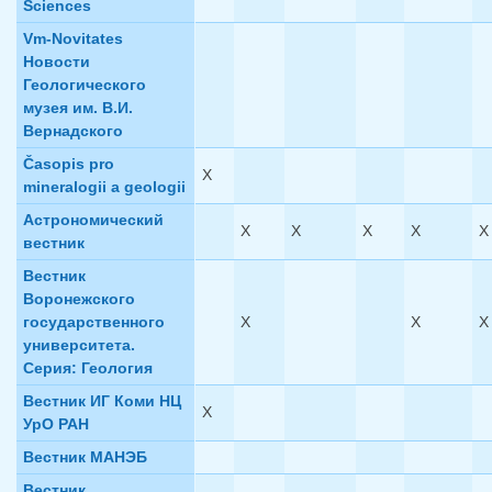
Sciences
Vm-Novitates
Новости
Геологического
музея им. В.И.
Вернадского
Časopis pro
X
mineralogii a geologii
Астрономический
X
X
X
X
X
вестник
Вестник
Воронежского
государственного
X
X
X
университета.
Серия: Геология
Вестник ИГ Коми НЦ
X
УрО РАН
Вестник МАНЭБ
Вестник