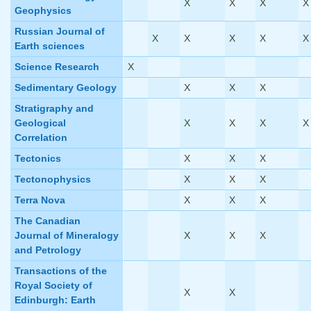
X
X
X
X
Geophysics
Russian Journal of
X
X
X
X
X
Earth sciences
Science Research
X
Sedimentary Geology
X
X
X
Stratigraphy and
Geological
X
X
X
X
Correlation
Tectonics
X
X
X
Tectonophysics
X
X
X
Terra Nova
X
X
X
The Canadian
Journal of Mineralogy
X
X
X
and Petrology
Transactions of the
Royal Society of
X
X
Edinburgh: Earth