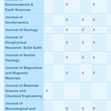
Environmental &
X
X
Earth Sciences
Journal of
X
X
X
Geodynamics
Journal of Geology
X
X
X
Journal of
Geophysical
X
X
X
Research: Solid Earth
Journal of Iberian
X
X
X
Geology
Journal of Magnetism
and Magnetic
X
X
X
Materials
Journal of Materials
Science and
X
Chemical Engineering
Journal of
Mineralogical and
X
X
X