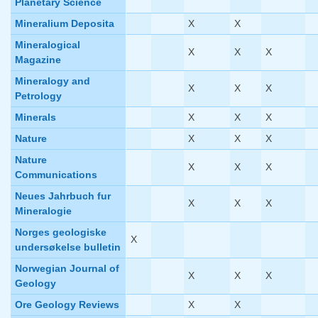
Planetary Science
Mineralium Deposita
X
X
Mineralogical
X
X
X
Magazine
Mineralogy and
X
X
X
Petrology
Minerals
X
X
X
Nature
X
X
X
Nature
X
X
X
Communications
Neues Jahrbuch fur
X
X
X
Mineralogie
Norges geologiske
X
undersøkelse bulletin
Norwegian Journal of
X
X
X
Geology
Ore Geology Reviews
X
X