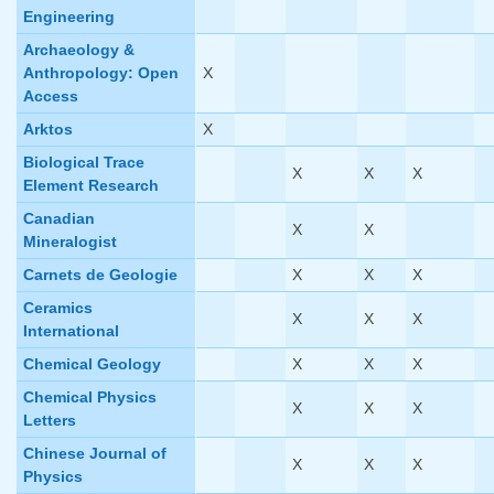
Engineering
Archaeology &
Anthropology: Open
X
Access
Arktos
X
Biological Trace
X
X
X
Element Research
Canadian
X
X
Mineralogist
Carnets de Geologie
X
X
X
Ceramics
X
X
X
International
Chemical Geology
X
X
X
Chemical Physics
X
X
X
Letters
Chinese Journal of
X
X
X
Physics