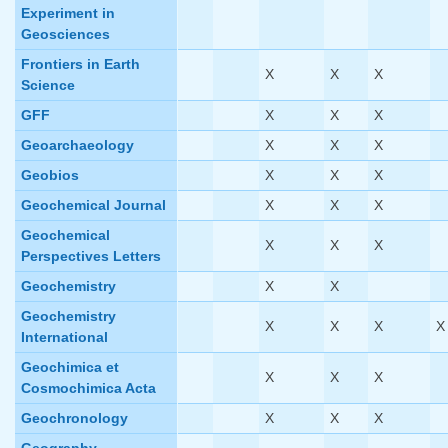
Experiment in
Geosciences
Frontiers in Earth
X
X
X
Science
GFF
X
X
X
Geoarchaeology
X
X
X
Geobios
X
X
X
Geochemical Journal
X
X
X
Geochemical
X
X
X
Perspectives Letters
Geochemistry
X
X
Geochemistry
X
X
X
X
International
Geochimica et
X
X
X
Cosmochimica Acta
Geochronology
X
X
X