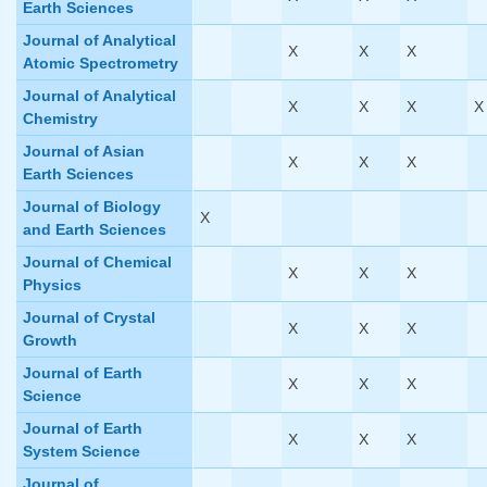
Earth Sciences
Journal of Analytical
X
X
X
Atomic Spectrometry
Journal of Analytical
X
X
X
X
Chemistry
Journal of Asian
X
X
X
Earth Sciences
Journal of Biology
X
and Earth Sciences
Journal of Chemical
X
X
X
Physics
Journal of Crystal
X
X
X
Growth
Journal of Earth
X
X
X
Science
Journal of Earth
X
X
X
System Science
Journal of