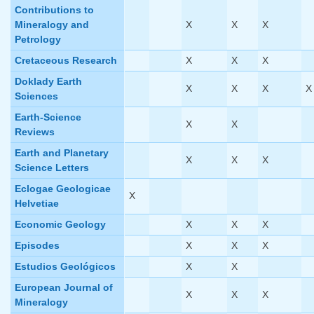
Contributions to
Mineralogy and
X
X
X
Petrology
Cretaceous Research
X
X
X
Doklady Earth
X
X
X
X
Sciences
Earth-Science
X
X
Reviews
Earth and Planetary
X
X
X
Science Letters
Eclogae Geologicae
X
Helvetiae
Economic Geology
X
X
X
Episodes
X
X
X
Estudios Geológicos
X
X
European Journal of
X
X
X
Mineralogy