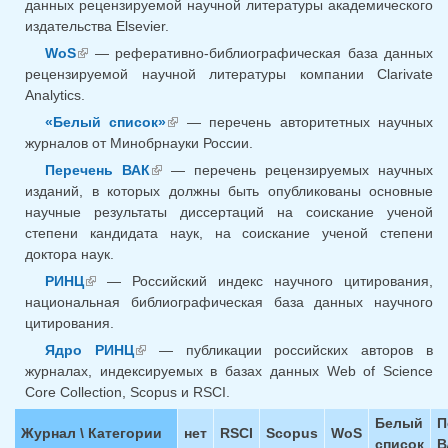
данных рецензируемой научной литературы академического
издательства Elsevier.
WoS
— реферативно-библиографическая база данных
(внешняя ссылка)
рецензируемой научной литературы компании Clarivate
Analytics.
«Белый список»
— перечень авторитетных научных
(внешняя ссылка)
журналов от Минобрнауки России.
Перечень ВАК
— перечень рецензируемых научных
(внешняя ссылка)
изданий, в которых должны быть опубликованы основные
научные результаты диссертаций на соискание ученой
степени кандидата наук, на соискание ученой степени
доктора наук.
РИНЦ
— Российский индекс научного цитирования,
(внешняя ссылка)
национальная библиографическая база данных научного
цитирования.
Ядро РИНЦ
— публикации российских авторов в
(внешняя ссылка)
журналах, индексируемых в базах данных Web of Science
Core Collection, Scopus и RSCI.
Белый
П
Журнал \ Категории
нет
RSCI
Scopus
WoS
список
В