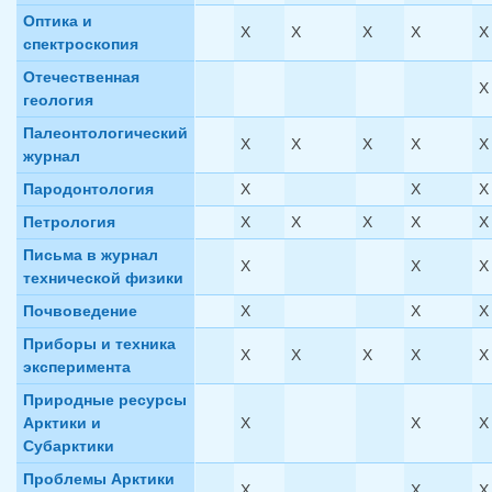
Оптика и
X
X
X
X
X
спектроскопия
Отечественная
X
геология
Палеонтологический
X
X
X
X
X
журнал
Пародонтология
X
X
X
Петрология
X
X
X
X
X
Письма в журнал
X
X
X
технической физики
Почвоведение
X
X
X
Приборы и техника
X
X
X
X
X
эксперимента
Природные ресурсы
Арктики и
X
X
X
Субарктики
Проблемы Арктики
X
X
X