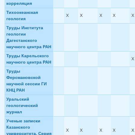
корреляция
Тихоокеанская
X
X
X
X
X
геология
Труды Института
геологии
Дагестанского
научного центра РАН
Труды Карельского
X
научного центра РАН
Труды
Ферсмановской
научной сессии ГИ
КНЦ РАН
Уральский
геологический
журнал
Ученые записки
Казанского
X
X
X
X
X
университета. Cерия