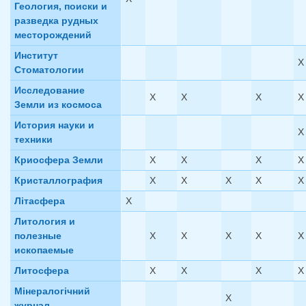
Геология, поиски и
разведка рудных
месторождений
Институт
X
Стоматологии
Исследование
X
X
X
X
Земли из космоса
История науки и
X
техники
Криосфера Земли
X
X
X
X
Кристаллография
X
X
X
X
X
Лiтасфера
X
Литология и
полезные
X
X
X
X
X
ископаемые
Литосфера
X
X
X
X
Мiнералогiчний
X
журнал