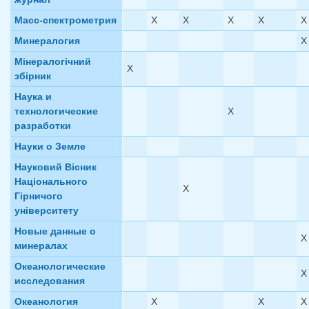
Масс-спектрометрия
X
X
X
X
X
Минералогия
X
Мінералогічний
X
збірник
Наука и
технологические
X
разработки
Науки о Земле
Науковий Вiсник
Нацiонального
X
Гiрничого
унiверситету
Новые данные о
X
минералах
Океанологические
X
исследования
Океанология
X
X
X