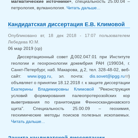
магматические источники»
, специальность 25.00.04 –
петрология, вулканология.
Читать дальше...
о
Кандидатская
диссертация
Кандидатская диссертация Е.В. Климовой
Э.А. Садыхова
Опубликовано вт, 18 дек 2018 - 17:07 пользователем
Лебедева Ю.М.
06 мар 2019 (ср)
Диссертационный совет Д.002.047.01 при Институте
геологии и геохронологии докембрия РАН (199034, г.
Санкт-Петербург, наб. Макарова, д.2, тел. 328-48-02, веб-
сайт:
www.ipgg.ru
, эл. почта:
dis.sovet@ipgg.ru
)
(сс
объявляет о принятии 18.12.2018 г. к защите диссертации
для
Екатерины Владимировны Климовой
"Реконструкция
отпра
условий формирования палеопротерозойских кор
email)
выветривания по гранитоидам Фенноскандинавского
щита". Специальность 25.00.09 – геохимия,
геохимические методы поисков полезных ископаемых.
Читать дальше...
о Кандидатская диссертация Е.В.
Климовой
Защита кандидатской диссертации