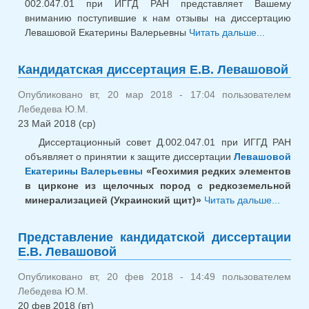
002.047.01 при ИГГД РАН представляет Вашему
вниманию поступившие к нам отзывы на диссертацию
Левашовой Екатерины Валерьевны
Читать дальше...
о Отз
диссерта
Е.В. Лев
Кандидатская диссертация Е.В. Левашовой
Опубликовано вт, 20 мар 2018 - 17:04 пользователем
Лебедева Ю.М.
23 Май 2018 (ср)
Диссертационный совет Д.002.047.01 при ИГГД РАН
объявляет о принятии к защите диссертации
Левашовой
Екатерины Валерьевны
«Геохимия редких элементов
в цирконе из щелочных пород с редкоземельной
минерализацией (Украинский щит)»
Читать дальше...
о
Канди
диссе
Представление кандидатской диссертации
Е.В. 
Е.В. Левашовой
Опубликовано вт, 20 фев 2018 - 14:49 пользователем
Лебедева Ю.М.
20 фев 2018 (вт)