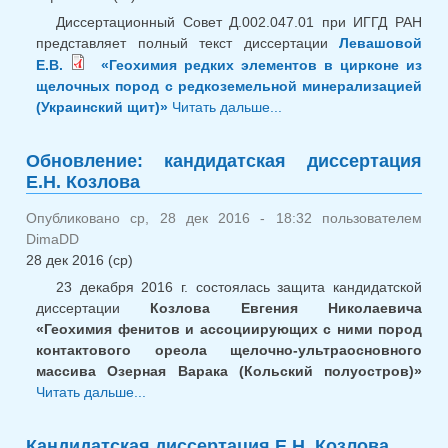
Диссертационный Совет Д.002.047.01 при ИГГД РАН
представляет полный текст диссертации
Левашовой
Е.В.
«Геохимия редких элементов в цирконе из
щелочных пород с редкоземельной минерализацией
(Украинский щит)»
Читать дальше...
о Представление
кандидатской
диссертации Е.В.
Обновление: кандидатская диссертация
Левашовой
Е.Н. Козлова
Опубликовано ср, 28 дек 2016 - 18:32 пользователем
DimaDD
28 дек 2016 (ср)
23 декабря 2016 г. состоялась защита кандидатской
диссертации
Козлова Евгения Николаевича
«Геохимия фенитов и ассоциирующих с ними пород
контактового ореола щелочно-ультраосновного
массива Озерная Варака (Кольский полуостров)»
Читать дальше...
о Обновление: кандидатская
диссертация Е.Н. Козлова
Кандидатская диссертация Е.Н. Козлова