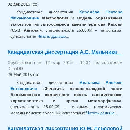
02 дек 2015 (ср)
Кандидатская диссертация
Королёва Нестера
Михайловича
«Петрология и модель образования
эклогитов из литосферной мантии кратона Кассаи
(С.-В. Ангола)»
, специальность 25.00.04 – петрология,
вулканология
Читать дальше...
о Кандидатская
диссертация Н.М. Королёва
Кандидатская диссертация А.Е. Мельника
Опубликовано чт, 12 мар 2015 - 14:34 пользователем
DimaDD
28 Май 2015 (чт)
Кандидатская диссертация
Мельника Алексея
Евгеньевича
«Эклогиты северо-западной части
Беломорского подвижного пояса: геохимическая
характеристика и время метаморфизма»
,
специальность 25.00.09 – геохимия, геохимические
методы поисков полезных ископаемых
Читать дальше...
о
Канди
диссе
Кандидатская диссертация Ю.М. Лебедевой