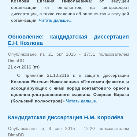
Козлова Евгения Николаевича
: от ведущей
организации, от оппонентов, на автореферат
диссертации, а также сведения об оппонентах и ведущей
организации.
Читать дальше...
о Обновление:
кандидатская диссертация
Е.Н. Козлова
Обновление: кандидатская диссертация
Е.Н. Козлова
Опубликовано пт, 21 окт 2016 - 17:31 пользователем
DimaDD
21 окт 2016 (пт)
О принятии 21.10.2016 г. к защите диссертации
Козлова Евгения Николаевича «Геохимия фенитов и
ассоциирующих с ними пород контактового ореола
щелочно-ультраосновного массива Озерная Варака
(Кольский полуостров)»
Читать дальше...
о
Обновление:
кандидатская
Кандидатская диссертация Н.М. Королёва
диссертация
Е.Н. Козлова
Опубликовано вт, 8 сен 2015 - 13:20 пользователем
DimaDD