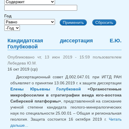
Год
Год
Год
Кандидатская диссертация Е.Ю.
Голубковой
Опубликовано чт, 13 июн 2019 - 15:59 пользователем
Лебедева Ю.М.
16 окт 2019 (ср)
Диссертационный совет Д.002.047.01 при ИГГД РАН
объявляет о принятии 13.06.2019 г. к защите диссертации
Елены Юрьевны Голубковой
«Органостенные
микрофоссилии в стратиграфии венда юго-востока
Сибирской платформы»
, представленной на соискание
ученой степени кандидата геолого-минералогических
наук по специальности 25.00.01 – Общая и региональная
геология. Защита состоится 16 октября 2019 г.
Читать
дальше...
о Кандидатская диссертация Е.Ю. Голубковой