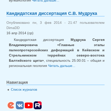
вулканология
Читать дальше...
о Кандидатская
диссертация Ю.С. Егоровой
Кандидатская диссертация С.В. Мудрука
Опубликовано пн, 3 фев 2014 - 21:47 пользователем
DimaDD
16 апр 2014 (ср)
Кандидатская диссертация
Мудрука Сергея
Владимировича «Главные этапы
палеопротерозойских деформаций в Кейвском и
Стрельнинском террейнах северо-востока
Балтийского щита»
, специальность 25.00.01 – общая и
региональная геология
Читать дальше...
о Кандидатская
диссертация С.В.
Мудрука
Навигация
Список журналов