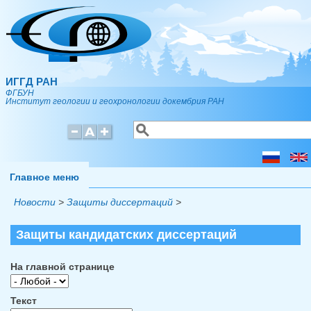
Перейти к основному содержанию
ИГГД РАН
ФГБУН
Институт геологии и геохронологии докембрия РАН
Поиск
Форма поиска
Главное меню
Новости
>
Защиты диссертаций
>
Защиты кандидатских диссертаций
На главной странице
Текст