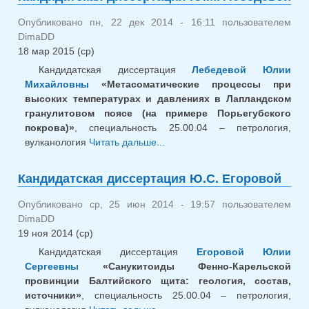
А.Е. 
Опубликовано пн, 22 дек 2014 - 16:11 пользователем
DimaDD
18 мар 2015 (ср)
Кандидатская диссертация
Лебедевой Юлии
Михайловны
«Метасоматические процессы при
высоких температурах и давлениях в Лапландском
гранулитовом поясе (на примере Порьегубского
покрова)»
, специальность 25.00.04 – петрология,
вулканология
Читать дальше...
о Кандидатская
диссертация Ю.М.
Лебедевой
Кандидатская диссертация Ю.С. Егоровой
Опубликовано ср, 25 июн 2014 - 19:57 пользователем
DimaDD
19 ноя 2014 (ср)
Кандидатская диссертация
Егоровой Юлии
Сергеевны
«Санукитоиды Фенно-Карельской
провинции Балтийского щита: геология, состав,
источники»
, специальность 25.00.04 – петрология,