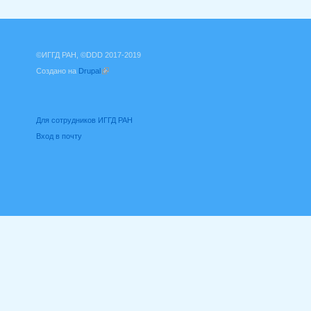
©ИГГД РАН, ©DDD 2017-2019
Создано на
Drupal
(внешняя ссылка)
Для сотрудников ИГГД РАН
Вход в почту