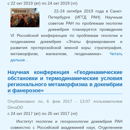
с
22 окт 2019 (вт)
по
24 окт 2019 (чт)
22-24 октября 2019 года в Санкт-
Петербурге (ИГГД РАН) Научным
советом РАН по проблемам геологии
докембрия планируется проведение
VI Российской конференции по проблемам геологии и
геодинамики докембрия «Этапы формирования и
развития протерозойской земной коры: стратиграфия,
метаморфизм, магматизм, геодинамика».
Читать
дальше...
о VI Российская конференция по проблемам
геологии и геодинамики докембрия
Научная конференция «Геодинамические
обстановки и термодинамические условия
регионального метаморфизма в докембрии
и фанерозое»
Опубликовано пн, 6 фев 2017 - 13:07 пользователем
DimaDD
с
24 окт 2017 (вт)
по
26 окт 2017 (чт)
Институт геологии и геохронологии докембрия РАН
совместно с Российской академиией наук, Отделением