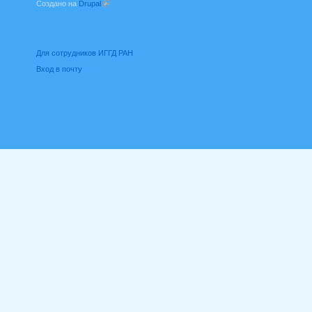
Создано на
Drupal
(внешняя ссылка)
Для сотрудников ИГГД РАН
Вход в почту