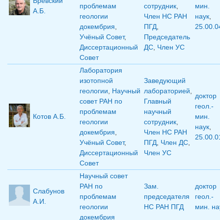
Вревский
проблемам
сотрудник
,
мин.
А.Б.
геологии
Член НС РАН
наук
,
докембрия
,
ПГД
,
25.00.0
Учёный Совет
,
Председатель
Диссертационный
ДС
,
Член УС
Совет
Лаборатория
изотопной
Заведующий
геологии
,
Научный
лабораторией
,
доктор
совет РАН по
Главный
геол.-
проблемам
научный
Котов А.Б.
мин.
геологии
сотрудник
,
наук
,
докембрия
,
Член НС РАН
25.00.0
Учёный Совет
,
ПГД
,
Член ДС
,
Диссертационный
Член УС
Совет
Научный совет
РАН по
Зам.
доктор
Слабунов
проблемам
председателя
геол.-
А.И.
геологии
НС РАН ПГД
мин. на
докембрия