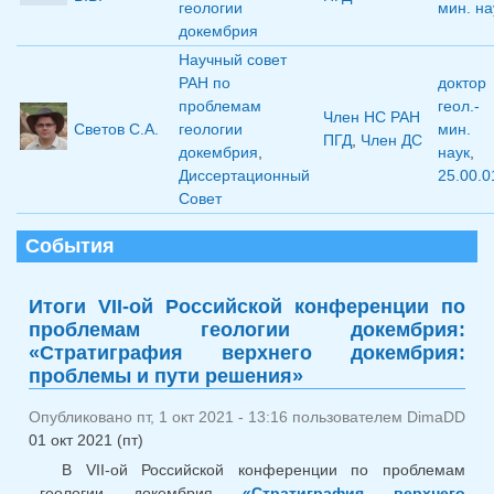
геологии
мин. на
докембрия
Научный совет
РАН по
доктор
проблемам
геол.-
Член НС РАН
Светов С.А.
геологии
мин.
ПГД
,
Член ДС
докембрия
,
наук
,
Диссертационный
25.00.0
Совет
События
Итоги VII-ой Российской конференции по
проблемам геологии докембрия:
«Стратиграфия верхнего докембрия:
проблемы и пути решения»
Опубликовано пт, 1 окт 2021 - 13:16 пользователем
DimaDD
01 окт 2021 (пт)
В VII-ой Российской конференции по проблемам
геологии докембрия
«Стратиграфия верхнего