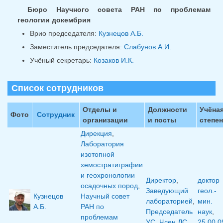
Бюро Научного совета РАН по проблемам
геологии докембрия
Врио председателя:
Кузнецов А.Б.
Заместитель председателя:
Слабунов А.И.
Учёный секретарь:
Козаков И.К.
Список сотрудников
Отделы и
Должности
Учёна
Фото
Сотрудник
организации
и посты
степе
Дирекция
,
Лаборатория
изотопной
хемостратиграфии
и геохронологии
Директор
,
доктор
осадочных пород
,
Заведующий
геол.-
Кузнецов
Научный совет
лабораторией
,
мин.
А.Б.
РАН по
Председатель
наук
,
проблемам
УС
,
Член ДС
25.00.0