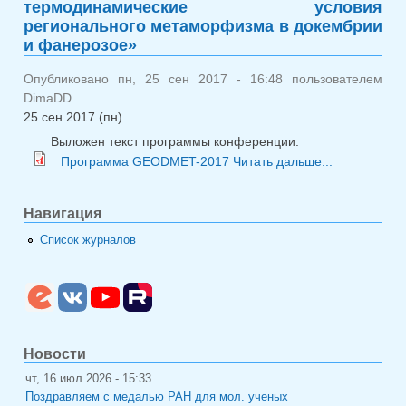
термодинамические условия
регионального метаморфизма в докембрии
и фанерозое»
Опубликовано пн, 25 сен 2017 - 16:48 пользователем
DimaDD
25 сен 2017 (пн)
Выложен текст программы конференции:
о Обн
Программа GEODMET-2017
Читать дальше...
конференц
«Геодинами
Навигация
обстан
термодинам
Список журналов
условия рег
метамор
докем
фанерозое
Новости
чт, 16 июл 2026 - 15:33
Поздравляем с медалью РАН для мол. ученых