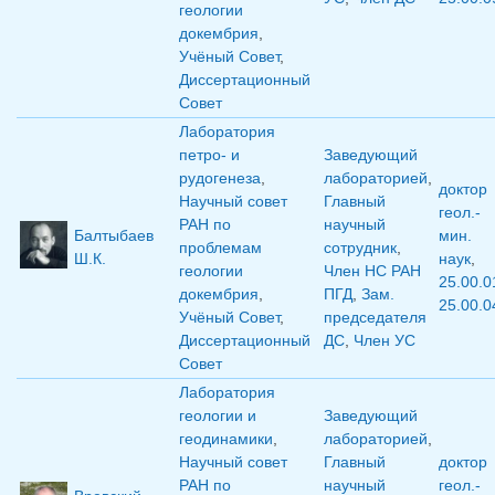
геологии
докембрия
,
Учёный Совет
,
Диссертационный
Совет
Лаборатория
петро- и
Заведующий
рудогенеза
,
лабораторией
,
доктор
Научный совет
Главный
геол.-
РАН по
научный
Балтыбаев
мин.
проблемам
сотрудник
,
Ш.К.
наук
,
геологии
Член НС РАН
25.00.0
докембрия
,
ПГД
,
Зам.
25.00.0
Учёный Совет
,
председателя
Диссертационный
ДС
,
Член УС
Совет
Лаборатория
геологии и
Заведующий
геодинамики
,
лабораторией
,
Научный совет
Главный
доктор
РАН по
научный
геол.-