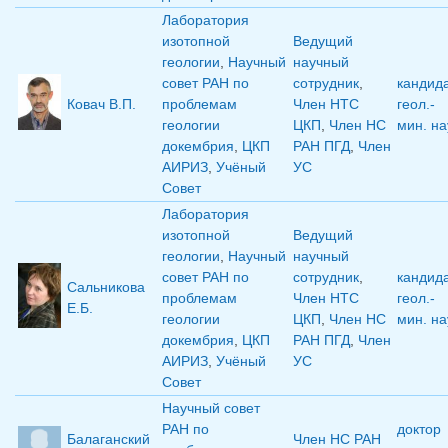
Лаборатория
изотопной
Ведущий
геологии
,
Научный
научный
совет РАН по
сотрудник
,
кандид
Ковач В.П.
проблемам
Член НТС
геол.-
геологии
ЦКП
,
Член НС
мин. на
докембрия
,
ЦКП
РАН ПГД
,
Член
АИРИЗ
,
Учёный
УС
Совет
Лаборатория
изотопной
Ведущий
геологии
,
Научный
научный
совет РАН по
сотрудник
,
кандид
Сальникова
проблемам
Член НТС
геол.-
Е.Б.
геологии
ЦКП
,
Член НС
мин. на
докембрия
,
ЦКП
РАН ПГД
,
Член
АИРИЗ
,
Учёный
УС
Совет
Научный совет
РАН по
доктор
Балаганский
Член НС РАН