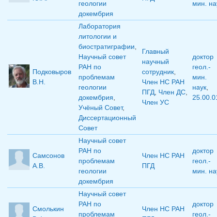
геологии
мин. на
докембрия
Лаборатория
литологии и
биостратиграфии
,
Главный
Научный совет
доктор
научный
РАН по
геол.-
Подковыров
сотрудник
,
проблемам
мин.
В.Н.
Член НС РАН
геологии
наук
,
ПГД
,
Член ДС
,
докембрия
,
25.00.0
Член УС
Учёный Совет
,
Диссертационный
Совет
Научный совет
РАН по
доктор
Самсонов
Член НС РАН
проблемам
геол.-
А.В.
ПГД
геологии
мин. на
докембрия
Научный совет
РАН по
доктор
Смолькин
Член НС РАН
проблемам
геол.-