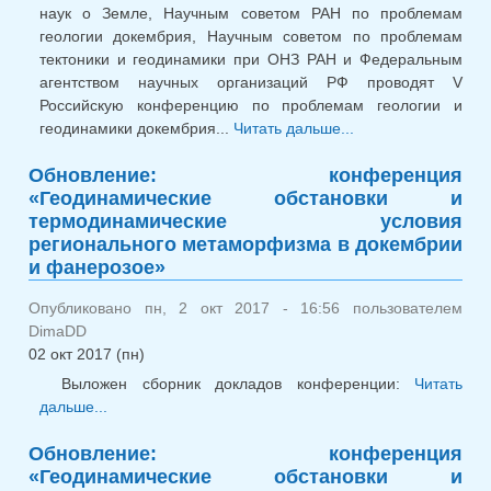
наук о Земле, Научным советом РАН по проблемам
геологии докембрия, Научным советом по проблемам
тектоники и геодинамики при ОНЗ РАН и Федеральным
агентством научных организаций РФ проводят V
Российскую конференцию по проблемам геологии и
геодинамики докембрия...
Читать дальше...
о Научн
конференция
Обновление: конференция
«Геодинамические
«Геодинамические обстановки и
обстановк
термодинамические условия
термодинамическ
регионального метаморфизма в докембрии
условия региональ
и фанерозое»
метаморфизм
докембри
Опубликовано пн, 2 окт 2017 - 16:56 пользователем
фанерозое»
DimaDD
02 окт 2017 (пн)
Выложен сборник докладов конференции:
Читать
дальше...
о Обновление: конференция
«Геодинамические обстановки и
Обновление: конференция
термодинамические условия регионального
«Геодинамические обстановки и
метаморфизма в докембрии и фанерозое»