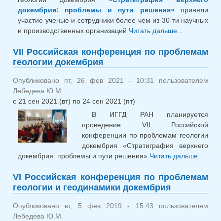
докембрия: проблемы и пути решения»
приняли
участие ученые и сотрудники более чем из 30-ти научных
и производственных организаций
Читать дальше...
о Итоги
Российской
VII Российская конференция по проблемам
конферен
геологии докембрия
проблемам
геологии
Опубликовано пт, 26 фев 2021 - 10:31 пользователем
докембрия:
Лебедева Ю.М.
«Стратигр
с
21 сен 2021 (вт)
по
24 сен 2021 (пт)
верхнего
докембрия:
В ИГГД РАН планируется
проблемы 
проведение VII Российской
решения»
конференции по проблемам геологии
докембрия «Стратиграфия верхнего
докембрия: проблемы и пути решения»
Читать дальше...
Росс
VI Российская конференция по проблемам
конф
геологии и геодинамики докембрия
проб
геол
Опубликовано вт, 5 фев 2019 - 15:43 пользователем
доке
Лебедева Ю.М.