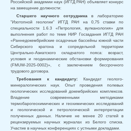
Российской академии наук (ИГГД РАН) объявляет конкурс
на замещение должности:
Старшего научного сотрудника
в лабораторию
"Изотопной геологии" ИГГД РАН на 0,75 ставки по
специальности 1.6.3 «Петрология, вулканология» для
выполнения работ по теме НИР Госзадания ИГГД РАН
«Раннедокембрийские осадочные бассейны южной части
Сибирского кратона и сопредельной территории
Центрально-Азиатского складчатого пояса: возраст,
условия и геодинамические обстановки формирования
(FMUW-2025-0002)», с заключением бессрочного
трудового договора.
Требования к кандидату:
Кандидат геолого-
минералогических наук. Опыт проведения полевых
геологических исследований докембрийских комплексов.
Владение современными методиками
термобарогеохимических и геохимических исследований
и геологической и петрологической интерпретации
полученных данных. Наличие не менее 20 статей в
рецензируемых научных журналах из Белого списка.
Участие в научных конференциях с устными докладами.