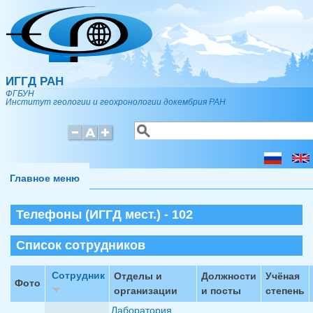
Перейти к основному содержанию
ИГГД РАН
ФГБУН
Институт геологии и геохронологии докембрия РАН
Поиск
Форма поиска
Главное меню
Телефоны (ИГГД мест.) - 102
Список сотрудников
Сотрудник
Отделы и
Должности
Учёная
Фото
организации
и посты
степень
Лаборатория