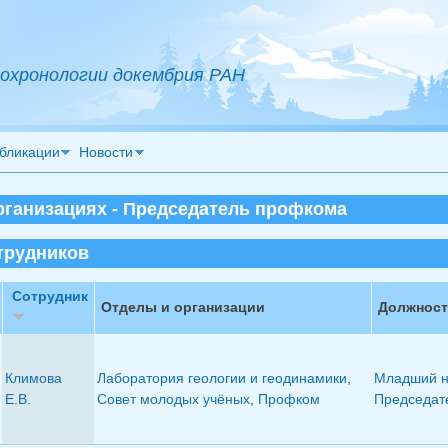
охронологии докембрия РАН
бликации
Новости
рганизациях - Председатель профкома
трудников
Сотрудник
Отделы и организации
Должност
Климова
Лаборатория геологии и геодинамики
,
Младший н
Е.В.
Совет молодых учёных
,
Профком
Председат