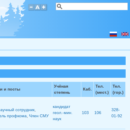
Поиск
Форма поиска
Учёная
Тел.
Тел.
и и посты
Каб.
степень
(мест.)
(гор.)
кандидат
аучный сотрудник
,
328-
геол.-мин.
103
106
ель профкома
,
Член СМУ
01-92
наук