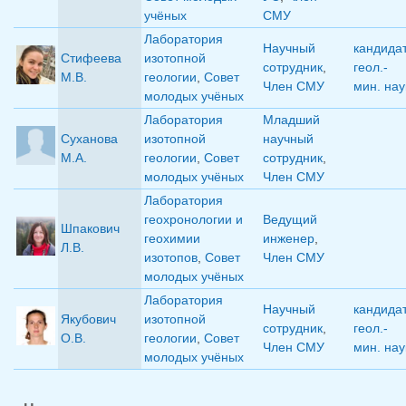
учёных
СМУ
Лаборатория
Научный
кандида
Стифеева
изотопной
сотрудник
,
геол.-
М.В.
геологии
,
Совет
Член СМУ
мин. нау
молодых учёных
Лаборатория
Младший
Суханова
изотопной
научный
М.А.
геологии
,
Совет
сотрудник
,
молодых учёных
Член СМУ
Лаборатория
геохронологии и
Ведущий
Шпакович
геохимии
инженер
,
Л.В.
изотопов
,
Совет
Член СМУ
молодых учёных
Лаборатория
Научный
кандида
Якубович
изотопной
сотрудник
,
геол.-
О.В.
геологии
,
Совет
Член СМУ
мин. нау
молодых учёных