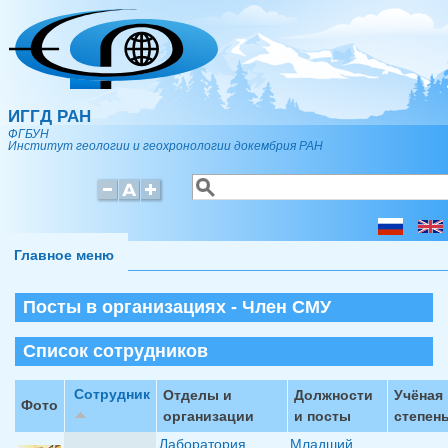
Перейти к основному содержанию
ИГГД РАН
ФГБУН
Институт геологии и геохронологии докембрия РАН
Поиск
Форма поиска
Главное меню
Посты в организациях - Член СМУ
Список сотрудников
Сотрудник
Отделы и
Должности
Учёная
Фото
организации
и посты
степен
Лаборатория
Младший