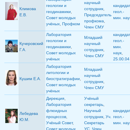
научный
геологии и
кандида
Климова
сотрудник
,
геодинамики
,
геол.-
Е.В.
Председатель
Совет молодых
мин. нау
профкома
,
учёных
,
Профком
Член СМУ
Лаборатория
кандида
Младший
геологии и
геол.-
Кучеровский
научный
геодинамики
,
мин.
Г.А.
сотрудник
,
Совет молодых
наук
,
Член СМУ
учёных
25.00.04
Лаборатория
Младший
литологии и
научный
Кушим Е.А.
биостратиграфии
,
сотрудник
,
Совет молодых
Член СМУ
учёных
Дирекция
,
Учёный
Лаборатория
секретарь
,
флюидных
Научный
кандида
Лебедева
процессов
,
сотрудник
,
Уч.
геол.-
Ю.М.
Учёный Совет
,
Секретарь
мин. нау
Совет молодых
УС
,
Член