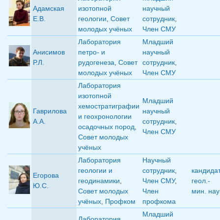
Адамская
изотопной
научный
Е.В.
геологии
,
Совет
сотрудник
,
молодых учёных
Член СМУ
Лаборатория
Младший
Анисимов
петро- и
научный
Р.Л.
рудогенеза
,
Совет
сотрудник
,
молодых учёных
Член СМУ
Лаборатория
изотопной
Младший
хемостратиграфии
Гаврилова
научный
и геохронологии
А.А.
сотрудник
,
осадочных пород
,
Член СМУ
Совет молодых
учёных
Лаборатория
Научный
геологии и
сотрудник
,
кандида
Егорова
геодинамики
,
Член СМУ
,
геол.-
Ю.С.
Совет молодых
Член
мин. нау
учёных
,
Профком
профкома
Младший
Лаборатория