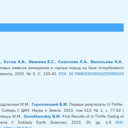
.
,
Котов А.Б.
,
Иванова Е.С.
,
Соколова Л.А.
,
Васильева Н.А.
,
мовых навесок минералов и горных пород на базе иттербиевого
мента. 2025. № 5. С. 133-40.
DOI: 10.7868/S3034564225050163
Подольская М.М.,
Гороховский Б.М.
Первые результаты U-Th/He-
Сибирь // ДАН. Науки о Земле, 2023, том 513, № 1, с. 77-82 |
lskaya M.M.,
Gorokhovskiy B.M.
First Results of U-Th/He Dating of
iberia // Doklady Earth Sciences, 2023, 20, pp. 1-5
DOI: