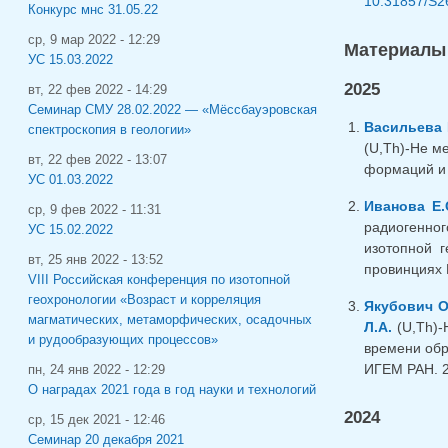
10.31857/S2
Конкурс мнс 31.05.22
ср, 9 мар 2022 - 12:29
Материалы
УС 15.03.2022
2025
вт, 22 фев 2022 - 14:29
Семинар СМУ 28.02.2022 — «Мёссбауэровская
Васильева 
спектроскопия в геологии»
(U,Th)-He м
вт, 22 фев 2022 - 13:07
формаций и 
УС 01.03.2022
Иванова Е.
ср, 9 фев 2022 - 11:31
радиогенног
УС 15.02.2022
изотопной 
вт, 25 янв 2022 - 13:52
провинциях Е
VIII Российская конференция по изотопной
геохронологии «Возраст и корреляция
Якубович О
магматических, метаморфических, осадочных
Л.А.
(U,Th)-
и рудообразующих процессов»
времени обр
ИГЕМ РАН. 2
пн, 24 янв 2022 - 12:29
О наградах 2021 года в год науки и технологий
2024
ср, 15 дек 2021 - 12:46
Семинар 20 декабря 2021