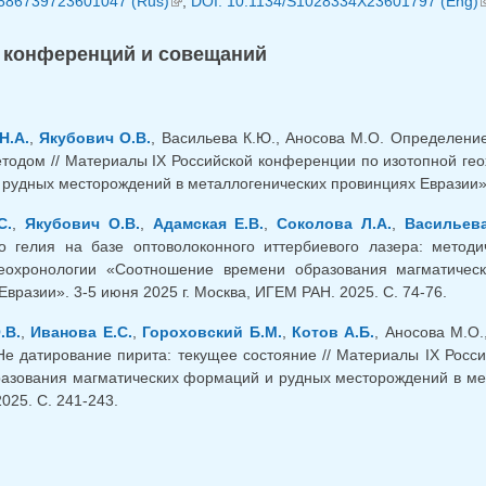
686739723601047 (Rus)
(внешняя ссылка)
,
DOI: 10.1134/S1028334X23601797 (Eng)
(
 конференций и совещаний
Н.А.
,
Якубович О.В.
, Васильева К.Ю., Аносова М.О. Определение
етодом // Материалы IX Российской конференции по изотопной г
рудных месторождений в металлогенических провинциях Евразии». 3
С.
,
Якубович О.В.
,
Адамская Е.В.
,
Соколова Л.А.
,
Васильева
о гелия на базе оптоволоконного иттербиевого лазера: метод
геохронологии «Соотношение времени образования магматичес
вразии». 3-5 июня 2025 г. Москва, ИГЕМ РАН. 2025. С. 74-76.
.В.
,
Иванова Е.С.
,
Гороховский Б.М.
,
Котов А.Б.
, Аносова М.О
He датирование пирита: текущее состояние // Материалы IX Рос
азования магматических формаций и рудных месторождений в мета
025. С. 241-243.