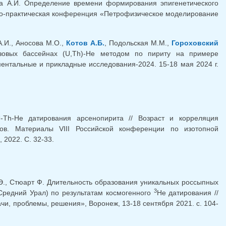
ина А.И. Определение времени формирования эпигенетического
учно-практическая конференция «Петрофизическое моделирование
А.И., Аносова М.О.,
Котов А.Б.
, Подольская М.М.,
Гороховский
зовых бассейнах (U,Th)-He методом по пириту на примере
ентальные и прикладные исследования-2024. 15-18 мая 2024 г.
-Th-He датирования арсенопирита // Возраст и корреляция
ов. Материалы VIII Российской конференции по изотопной
 2022. С. 32-33.
Э., Стюарт Ф. Длительность образования уникальных россыпных
3
 Средний Урал) по результатам космогенного
Не датирования //
чи, проблемы, решения», Воронеж, 13-18 сентября 2021. c. 104-