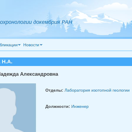
охронологии докембрия РАН
бликации
Новости
 Н.А.
Надежда Александровна
Отделы:
Лаборатория изотопной геологии
Должности:
Инженер