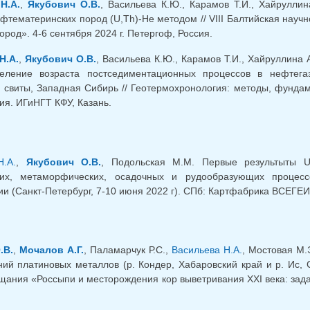
Н.А.
,
Якубович О.В.
, Васильева К.Ю., Карамов Т.И., Хайрулл
ефтематеринских пород (U,Th)-He методом // VIII Балтийская на
род». 4-6 сентября 2024 г. Петергоф, Россия.
Н.А.
,
Якубович О.В.
, Васильева К.Ю., Карамов Т.И., Хайруллина 
ление возраста постседиментационных процессов в нефтега
 свиты, Западная Сибирь // Геотермохронология: методы, фундам
ия. ИГиНГТ КФУ, Казань.
Н.А.
,
Якубович О.В.
, Подольская М.М. Первые результыты U
ких, метаморфических, осадочных и рудообразующих процесс
и (Санкт-Петербург, 7-10 июня 2022 г). СПб: Картфабрика ВСЕГЕИ,
.В.
,
Мочалов А.Г.
, Паламарчук Р.С.,
Васильева Н.А.
, Мостовая М.
ий платиновых металлов (р. Кондер, Хабаровский край и р. Ис,
щания «Россыпи и месторождения кор выветривания XXI века: зада