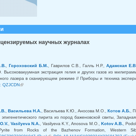
ии
ецензируемых научных журналах
.В.
,
Гороховский Б.М.
, Гаврилов С.В., Галль Н.Р.,
Адамская Е.В
. Высоковакуумная экстракция гелия и других газов из милиграм
ного лазера в сканирующем режиме // Приборы и техника экспери
яя ссылка)
: QZJCDN
(внешняя ссылка)
.В.
,
Васильева Н.А.
, Васильева К.Ю., Аносова М.О.,
Котов А.Б.
, 
 эпигенетического пирита из пород баженовской свиты, Западная 
O.V.
,
Vasilyeva N.A.
, Vasilyeva K.Y., Anosova M.O.,
Kotov A.B.
, Podo
 Pyrite from Rocks of the Bazhenov Formation, Western S