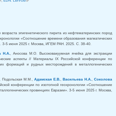
внешняя ссылка)
,
EDN: LBIVUB
(внешняя ссылка)
 возраста эпигенетического пирита из нефтематеринских пород
еохронологии «Соотношение времени образования магматических
-5 июня 2025 г. Москва, ИГЕМ РАН. 2025. С. 38-40.
 Н.А.
, Аносова М.О. Высоковакуумная ячейка для экстракции
ические аспекты // Материалы IX Российской конференции по
ких формаций и рудных месторождений в металлогенических
., Подольская М.М.,
Адамская Е.В.
,
Васильева Н.А.
,
Соколова
сийской конференции по изотопной геохронологии «Соотношение
ллогенических провинциях Евразии». 3-5 июня 2025 г. Москва,