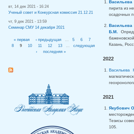
Васильева 
вт, 14 дек 2021 - 16:24
пирита из н
Ученый совет и Конкурсная комиссия 21.12.21
осадочных по
чт, 9 дек 2021 - 13:59
Васильева 
Семинар СМУ 14 декабря 2021
Б.М.
Опреде
Страницы
баженовской
« первая
‹ предыдущая
…
5
6
7
Казань, Росс
8
9
10
11
12
13
…
следующая
›
последняя »
2022
Васильева 
магматичес
геохронологи
2021
Якубович О
месторожден
Тезисы сове
105.