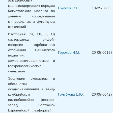
алмазоносных
кианитсодержащих породах
Скублов С.Г.
19-35-50055
Кокчетавского массива по
данным исследования
минеральных и флюидных
включений
Изотопная (Sr, Pb, C, O)
систематика рифей-
вендских карбонатных
отложений Байкитского
Горохов И.М.
20-05-00137
поднятия:
хемостратиграфические и
геохронологические
следствия
Эволюция экосистем и
обстановки
осадконакопления в венд-
кембрийском
Голубкова Е.Ю.
20-05-00427
палеобассейне (северо-
запад Восточно-
Европейской платформы)