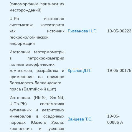
(типоморфные признаки их
месторождений)
U-Pb изотопная
систематика касситерита
как источник
Ризванова Н.Г.
19-05-00223
геохронологической
информации
Изотопные геотермометры
в петрохронометрии
полиметаморфических
комплексов, разработка и
Крылов Д.П.
19-05-00175
применение на примере
Беломорско-Лапландского
пояса (Балтийский щит)
Изотопная (Rb-Sr, Sm-Nd,
U-Th-Pb) систематика
аутигенных и детритовых
минералов в осадочных
19-05-
Зайцева Т.С.
породах Южного Урала:
00886 А
хронология и условия