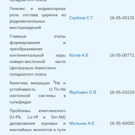
Генезис и индикаторная
роль состава циркона из
Скублов С.Г.
16-05-00125
редкометалльных
месторождений
Главные этапы
формирования и
преобразования
континентальной коры
Котов А.Б.
16-05-00771
северо-восточной части
Центрально-Азиатского
складчатого пояса
4
Кинетика миграции
Не и
устойчивость U-Th-He
Якубович О.В.
16-05-01010
изотопной системы в
сульфидах
Проблемы комплексного
(U-Pb, Lu-Hf и Sm-Nd)
датирования коровых и
Мельник А.Е.
16-35-60092
мантийных эклогитов и пути