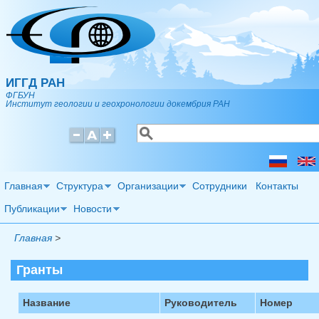
Перейти к основному содержанию
ИГГД РАН
ФГБУН
Институт геологии и геохронологии докембрия РАН
Поиск
Форма поиска
Главная
Структура
Организации
Сотрудники
Контакты
Публикации
Новости
Главная
>
Гранты
Название
Руководитель
Номер