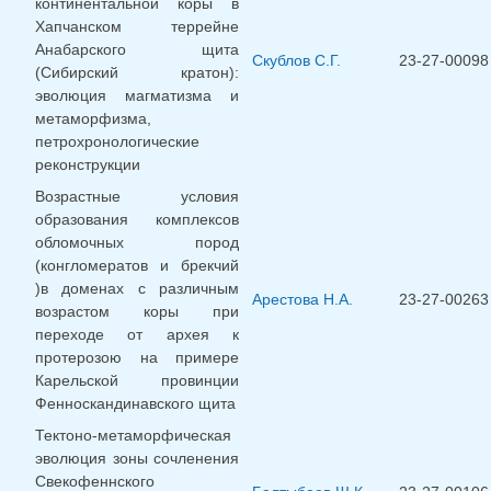
континентальной коры в
Хапчанском террейне
Анабарского щита
Скублов С.Г.
23-27-00098
(Сибирский кратон):
эволюция магматизма и
метаморфизма,
петрохронологические
реконструкции
Возрастные условия
образования комплексов
обломочных пород
(конгломератов и брекчий
)в доменах с различным
Арестова Н.А.
23-27-00263
возрастом коры при
переходе от архея к
протерозою на примере
Карельской провинции
Фенноскандинавского щита
Тектоно-метаморфическая
эволюция зоны сочленения
Свекофеннского