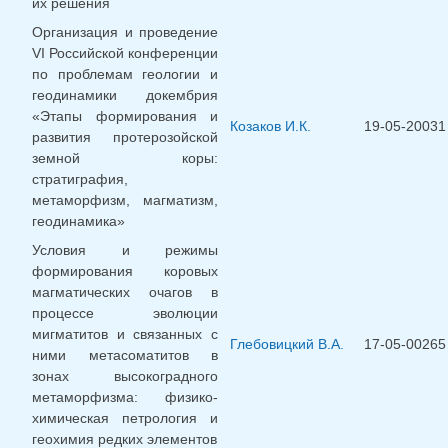
их решения
Организация и проведение
VI Российской конференции
по проблемам геологии и
геодинамики докембрия
«Этапы формирования и
Козаков И.К.
19-05-20031
развития протерозойской
земной коры:
стратиграфия,
метаморфизм, магматизм,
геодинамика»
Условия и режимы
формирования коровых
магматических очагов в
процессе эволюции
мигматитов и связанных с
Глебовицкий В.А.
17-05-00265
ними метасоматитов в
зонах высокоградного
метаморфизма: физико-
химическая петрология и
геохимия редких элементов