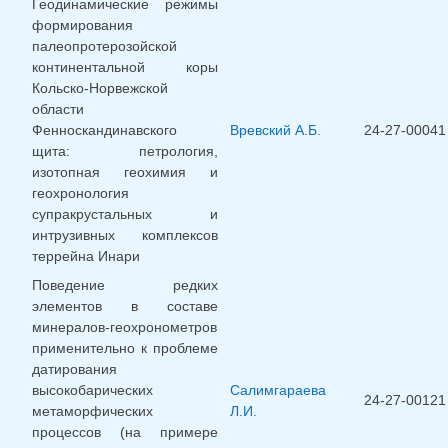
Геодинамические режимы
формирования
палеопротерозойской
континентальной коры
Кольско-Норвежской
области
Фенноскандинавского
Вревский А.Б.
24-27-00041
щита: петрология,
изотопная геохимия и
геохронология
супракрустальных и
интрузивных комплексов
террейна Инари
Поведение редких
элементов в составе
минералов-геохронометров
применительно к проблеме
датирования
высокобарических
Салимгараева
24-27-00121
метаморфических
Л.И.
процессов (на примере