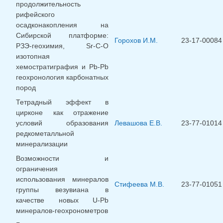
продолжительность
рифейского
осадконакопления на
Сибирской платформе:
Горохов И.М.
23-17-00084
РЗЭ-геохимия, Sr-C-O
изотопная
хемостратиграфия и Pb-Pb
геохронология карбонатных
пород
Тетрадный эффект в
цирконе как отражение
условий образования
Левашова Е.В.
23-77-01014
редкометалльной
минерализации
Возможности и
ограничения
использования минералов
Стифеева М.В.
23-77-01051
группы везувиана в
качестве новых U-Pb
минералов-геохронометров