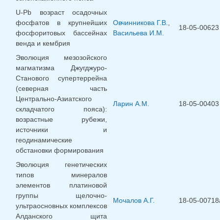
U-Pb возраст осадочных
фосфатов в крупнейших
Овчинникова Г.В.
,
18-05-00623
фосфоритовых бассейнах
Васильева И.М.
венда и кембрия
Эволюция мезозойского
магматизма Джугджуро-
Станового супертеррейна
(северная часть
Центрально-Азиатского
Ларин А.М.
18-05-00403
складчатого пояса):
возрастные рубежи,
источники и
геодинамические
обстановки формирования
Эволюция генетических
типов минералов
элементов платиновой
группы щелочно-
Мочалов А.Г.
18-05-00718
ультраосновных комплексов
Алданского щита