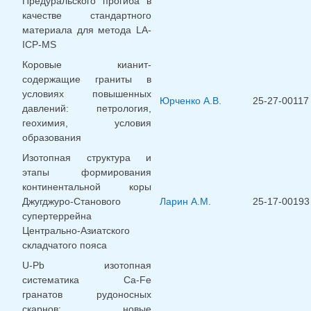
Предуральского прогиба в
качестве стандартного
материала для метода LA-
ICP-MS
Коровые кианит-
содержащие граниты в
условиях повышенных
Юрченко А.В.
25-27-00117
давлений: петрология,
геохимия, условия
образования
Изотопная структура и
этапы формирования
континентальной коры
Джугджуро-Станового
Ларин А.М.
25-17-00193
супертеррейна
Центрально-Азиатского
складчатого пояса
U-Pb изотопная
систематика Ca-Fe
гранатов рудоносных
скарнов: новые