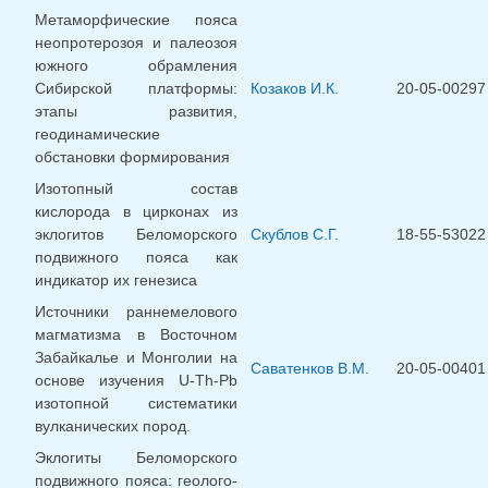
Метаморфические пояса
неопротерозоя и палеозоя
южного обрамления
Сибирской платформы:
Козаков И.К.
20-05-00297
этапы развития,
геодинамические
обстановки формирования
Изотопный состав
кислорода в цирконах из
эклогитов Беломорского
Скублов С.Г.
18-55-53022
подвижного пояса как
индикатор их генезиса
Источники раннемелового
магматизма в Восточном
Забайкалье и Монголии на
Саватенков В.М.
20-05-00401
основе изучения U-Th-Pb
изотопной систематики
вулканических пород.
Эклогиты Беломорского
подвижного пояса: геолого-