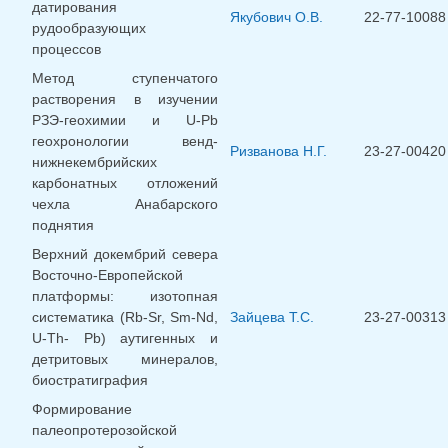
датирования
Якубович О.В.
22-77-10088
рудообразующих
процессов
Метод ступенчатого
растворения в изучении
РЗЭ-геохимии и U-Pb
геохронологии венд-
Ризванова Н.Г.
23-27-00420
нижнекембрийских
карбонатных отложений
чехла Анабарского
поднятия
Верхний докембрий севера
Восточно-Европейской
платформы: изотопная
систематика (Rb-Sr, Sm-Nd,
Зайцева Т.С.
23-27-00313
U-Th- Pb) аутигенных и
детритовых минералов,
биостратиграфия
Формирование
палеопротерозойской