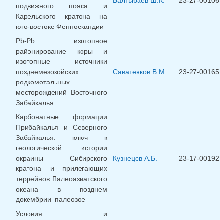
Балтыбаев Ш.К.
23-27-00106
подвижного пояса и
Карельского кратона на
юго-востоке Фенноскандии
Pb-Pb изотопное
районирование коры и
изотопные источники
позднемезозойских
Саватенков В.М.
23-27-00165
редкометальных
месторождений Восточного
Забайкалья
Карбонатные формации
Прибайкалья и Северного
Забайкалья: ключ к
геологической истории
окраины Сибирского
Кузнецов А.Б.
23-17-00192
кратона и прилегающих
террейнов Палеоазиатского
океана в позднем
докембрии–палеозое
Условия и