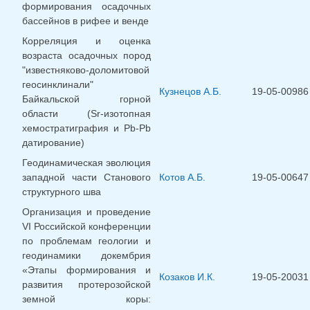
формирования осадочных
бассейнов в рифее и венде
Корреляция и оценка
возраста осадочных пород
"известняково-доломитовой
геосинклинали"
Кузнецов А.Б.
19-05-00986
Байкальской горной
области (Sr-изотопная
хемостратиграфия и Pb-Pb
датирование)
Геодинамическая эволюция
западной части Станового
Котов А.Б.
19-05-00647
структурного шва
Организация и проведение
VI Российской конференции
по проблемам геологии и
геодинамики докембрия
«Этапы формирования и
Козаков И.К.
19-05-20031
развития протерозойской
земной коры: