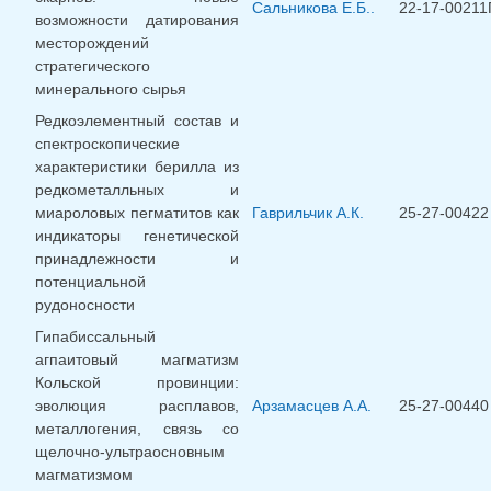
Сальникова Е.Б..
22-17-00211
возможности датирования
месторождений
стратегического
минерального сырья
Редкоэлементный состав и
спектроскопические
характеристики берилла из
редкометалльных и
миароловых пегматитов как
Гаврильчик А.К.
25-27-00422
индикаторы генетической
принадлежности и
потенциальной
рудоносности
Гипабиссальный
агпаитовый магматизм
Кольской провинции:
эволюция расплавов,
Арзамасцев А.А.
25-27-00440
металлогения, связь со
щелочно-ультраосновным
магматизмом