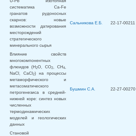
U-Pb изотопная
систематика Ca-Fe
гранатов рудоносных
скарнов: новые
Сальникова Е.Б.
22-17-00211
возможности датирования
месторождений
стратегического
минерального сырья
Влияние свойств
многокомпонентных
флюидов (Н
О, СО
, СН
,
2
2
4
NaCl, CaCl
) на процессы
2
метаморфического и
метасоматического
Бушмин С.А.
22-27-00270
петрогенезиса в средней-
нижней коре: синтез новых
численных
термодинамических
моделей и геологических
данных
Становой