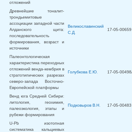
отложений
Древнейшие тоналит-
трондьемитовые
ассоциации западной части
Великославинский
Алданского щита:
17-05-00659
С.Д.
последовательность
формирования, возраст и
источники
Палеонтологическая
характеристика переходных
отложений венда-кембрия в
Голубкова Е.Ю.
17-05-00498
стратотипических разрезах
северо-запада Восточно-
Европейской платформы
Венд юга Средней Сибири:
литология, геохимия,
Подковыров В.Н.
17-05-00483
палеоэкология, этапы и
рубежи формирования
U-Pb изотопная
систематика кальциевых