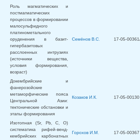
Роль магматических и
постмагматических
процессов в формировании
малосульфидного
платинометального
оруденения в базит-
Семёнов В.С.
17-05-00361
гипербазитовых
расслоенных интрузиях
(источники вещества,
условия формирования,
возраст)
Докембрийские и
фанерозойские
метаморфические пояса
Козаков И.К.
17-05-00130
Центральной Азии:
тектонические обстановки и
этапы формирования
Изотопная (Sr, Pb, C, O)
систематика рифей-венд-
Горохов И.М.
17-05-00367
кембрийских карбонатных