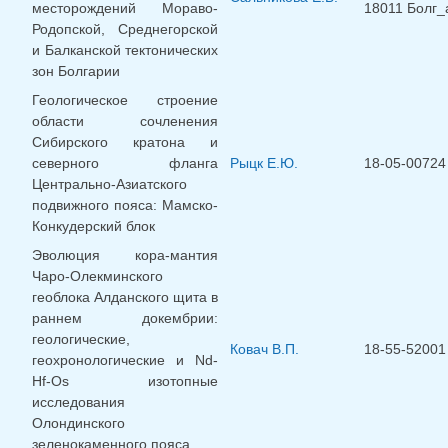
месторождений Мораво-
18011 Болг_
Родопской, Среднегорской
и Балканской тектонических
зон Болгарии
Геологическое строение
области сочленения
Сибирского кратона и
северного фланга
Рыцк Е.Ю.
18-05-00724
Центрально-Азиатского
подвижного пояса: Мамско-
Конкудерский блок
Эволюция кора-мантия
Чаро-Олекминского
геоблока Алданского щита в
раннем докембрии:
геологические,
Ковач В.П.
18-55-52001
геохронологические и Nd-
Hf-Os изотопные
исследования
Олондинского
зеленокаменного пояса