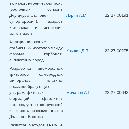
вулканоплутонический пояс
(восточный сегмент,
Джугджуро-Становой
Ларин А.М.
22-27-00191
супертеррейн): возраст,
источники и эволюция
магматизма
Фракционирование
стабильных изотопов между
Крылов Д.П.
22-27-00275
фазами карбонат-
силикатных пород
Разработка типоморфных
критериев самородных
минералов платины
россыпеобразующих
ультрамафитовых
Мочалов А.Г.
22-27-00342
формаций офиолитов,
островодужных сооружений
и кристаллических щитов
Дальнего Востока
Развитие методов U-Th-He