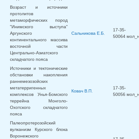
Возраст и источники
протолитов
метаморфических пород
"Инимского выступа"
17-35-
Аргунского
Сальникова Е.Б.
50064 мол_
континентального массива
восточной части
Центрально-Азиатского
складчатого пояса
Источники и тектонические
обстановки накопления
раннемезозойских
метатерригенных
17-35-
Ковач В.П.
комплексов Унья-Бомского
50056 мол_
террейна Монголо-
Охотского складчатого
пояса
Палеопротерозойский
вулканизм Курского блока
Воронежского
17-35-