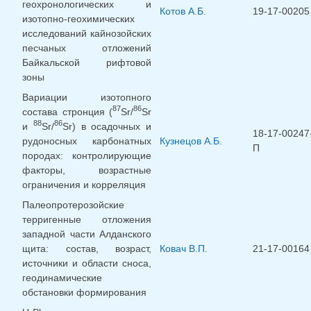
геохронологических и
Котов А.Б.
19-17-00205
изотопно-геохимических
исследований кайнозойских
песчаных отложений
Байкальской рифтовой
зоны
Вариации изотопного
87
86
состава стронция (
Sr/
Sr
88
86
и
Sr/
Sr) в осадочных и
18-17-00247
рудоносных карбонатных
Кузнецов А.Б.
П
породах: контролирующие
факторы, возрастные
ограничения и корреляция
Палеопротерозойские
терригенные отложения
западной части Алданского
щита: состав, возраст,
Ковач В.П.
21-17-00164
источники и области сноса,
геодинамические
обстановки формирования