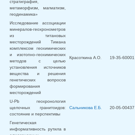
стратиграфия,
метаморфизм, магматизм,
геодинамика»
Исследование ассоциации
минералов-геохронометров
из титановых
месторождений Тимана
комплексом геохимических
и изотопно-геохимических
Красоткина А.О.
19-35-60001
методов с целью
установления источников
вещества и решения
генетических вопросов
формирования
месторождений
U-Pb геохронология
щелочных гранитоидов:
Сальникова Е.Б.
20-05-00437
состояние и перспективы
Генетическая
информативность рутила в