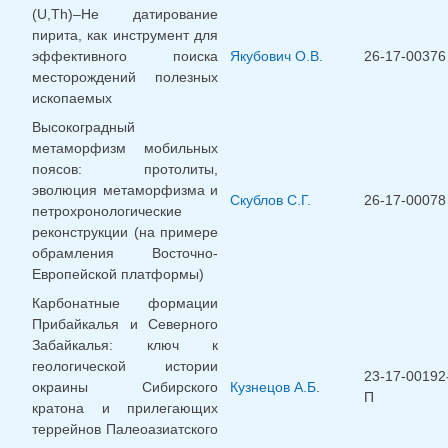
(U,Th)–He датирование
пирита, как инструмент для
эффективного поиска
Якубович О.В.
26-17-00376
месторождений полезных
ископаемых
Высокоградный
метаморфизм мобильных
поясов: протолиты,
эволюция метаморфизма и
Скублов С.Г.
26-17-00078
петрохронологические
реконструкции (на примере
обрамления Восточно-
Европейской платформы)
Карбонатные формации
Прибайкалья и Северного
Забайкалья: ключ к
геологической истории
23-17-00192
окраины Сибирского
Кузнецов А.Б.
П
кратона и прилегающих
террейнов Палеоазиатского