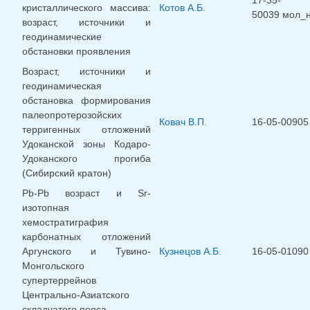
кристаллического массива:
Котов А.Б.
50039 мол_
возраст, источники и
геодинамические
обстановки проявления
Возраст, источники и
геодинамическая
обстановка формирования
палеопротерозойских
Ковач В.П.
16-05-00905
терригенных отложений
Удоканской зоны Кодаро-
Удоканского прогиба
(Сибирский кратон)
Pb-Pb возраст и Sr-
изотопная
хемостратиграфия
карбонатных отложений
Аргунского и Тувино-
Кузнецов А.Б.
16-05-01090
Монгольского
супертеррейнов
Центрально-Азиатского
складчатого пояса