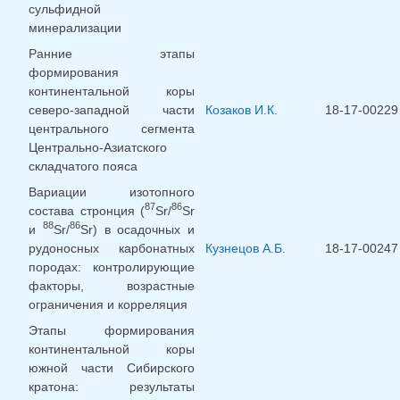
сульфидной
минерализации
Ранние этапы
формирования
континентальной коры
северо-западной части
Козаков И.К.
18-17-00229
центрального сегмента
Центрально-Азиатского
складчатого пояса
Вариации изотопного
87
86
состава стронция (
Sr/
Sr
88
86
и
Sr/
Sr) в осадочных и
рудоносных карбонатных
Кузнецов А.Б.
18-17-00247
породах: контролирующие
факторы, возрастные
ограничения и корреляция
Этапы формирования
континентальной коры
южной части Сибирского
кратона: результаты