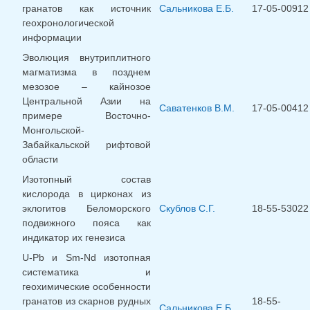
гранатов как источник
Сальникова Е.Б.
17-05-00912
геохронологической
информации
Эволюция внутриплитного
магматизма в позднем
мезозое – кайнозое
Центральной Азии на
Саватенков В.М.
17-05-00412
примере Восточно-
Монгольской-
Забайкальской рифтовой
области
Изотопный состав
кислорода в цирконах из
эклогитов Беломорского
Скублов С.Г.
18-55-53022
подвижного пояса как
индикатор их генезиса
U-Pb и Sm-Nd изотопная
систематика и
геохимические особенности
гранатов из скарнов рудных
18-55-
Сальникова Е.Б.