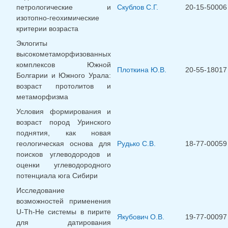
петрологические и
Скублов С.Г.
20-15-50006
изотопно-геохимические
критерии возраста
Эклогиты
высокометаморфизованных
комплексов Южной
Плоткина Ю.В.
20-55-18017
Болгарии и Южного Урала:
возраст протолитов и
метаморфизма
Условия формирования и
возраст пород Уринского
поднятия, как новая
геологическая основа для
Рудько С.В.
18-77-00059
поисков углеводородов и
оценки углеводородного
потенциала юга Сибири
Исследование
возможностей применения
U-Th-He системы в пирите
Якубович О.В.
19-77-00097
для датирования