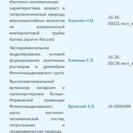
Изотопно-геохимическая
характеристика, возраст и
петрогенетическая природа
16-35-
верхнемантийных эклогитов
Королёв Н.М.
00321 мол_
из алмазоносной
кимберлитовой трубки
Катока (кратон Кассаи)
Экспериментальное
моделирование условий
16-35-
формирования экзогенных
Климова Е.В.
00136 мол_
растворов в докембрии
Фенноскандинавского щита
Высокомагнезиальный
вулканизм неоархея и
палеопротерозоя Колько-
Норвежской провинции
Фенноскандинавского
Вревский А.Б.
16-0500486
щита: изотопно-
геохимический состав,
петрогенезис и
геодинамическая природа