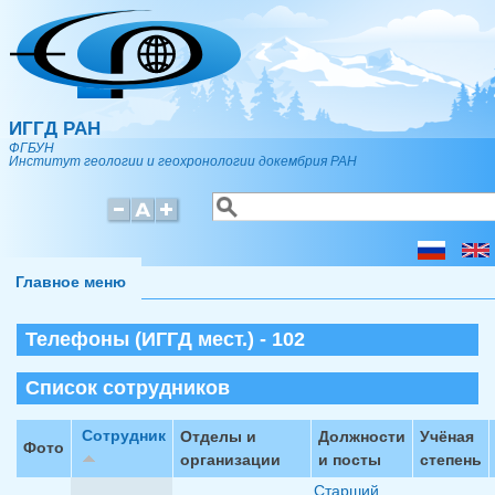
Перейти к основному содержанию
ИГГД РАН
ФГБУН
Институт геологии и геохронологии докембрия РАН
Поиск
Форма поиска
Главное меню
Телефоны (ИГГД мест.) - 102
Список сотрудников
Сотрудник
Отделы и
Должности
Учёная
Фото
организации
и посты
степень
Старший