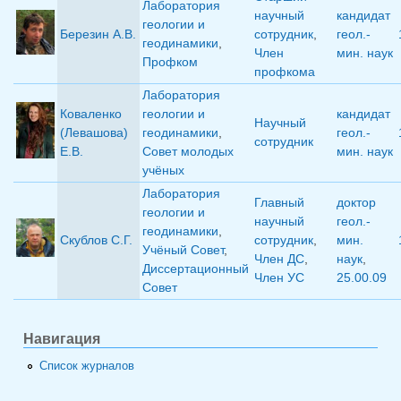
Лаборатория
научный
кандидат
геологии и
Березин А.В.
сотрудник
,
геол.-
геодинамики
,
Член
мин. наук
Профком
профкома
Лаборатория
Коваленко
геологии и
кандидат
Научный
(Левашова)
геодинамики
,
геол.-
сотрудник
Е.В.
Совет молодых
мин. наук
учёных
Лаборатория
Главный
доктор
геологии и
научный
геол.-
геодинамики
,
Скублов С.Г.
сотрудник
,
мин.
Учёный Совет
,
Член ДС
,
наук
,
Диссертационный
Член УС
25.00.09
Совет
Навигация
Список журналов