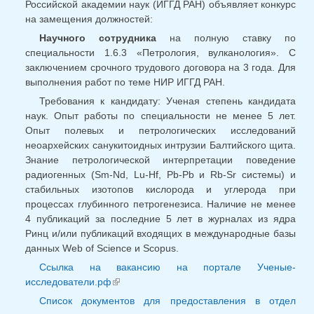
Российской академии наук (ИГГД РАН) объявляет конкурс
на замещения должностей:
Научного сотрудника
на полную ставку по
специальности 1.6.3 «Петрология, вулканология». С
заключением срочного трудового договора на 3 года. Для
выполнения работ по теме НИР ИГГД РАН.
Требования к кандидату: Ученая степень кандидата
наук. Опыт работы по специальности не менее 5 лет.
Опыт полевых и петрологических исследований
неоархейских санукитоидных интрузии Балтийского щита.
Знание петрологической интерпретации поведение
радиогенных (Sm-Nd, Lu-Hf, Pb-Pb и Rb-Sr системы) и
стабильных изотопов кислорода и углерода при
процессах глубинного петрогенезиса. Наличие не менее
4 публикаций за последние 5 лет в журналах из ядра
Ринц и/или публикаций входящих в международные базы
данных Web of Science и Scopus.
Ссылка на вакансию на портале Ученые-
исследователи.рф
(внешняя ссылка)
Список документов для предоставления в отдел