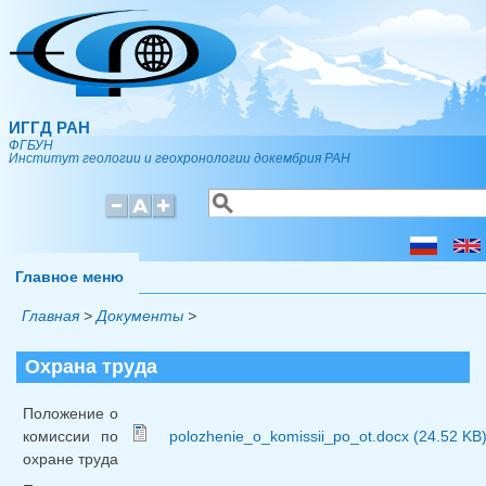
Перейти к основному содержанию
ИГГД РАН
ФГБУН
Институт геологии и геохронологии докембрия РАН
Поиск
Форма поиска
Главное меню
Главная
>
Документы
>
Охрана труда
Положение о
комиссии по
polozhenie_o_komissii_po_ot.docx (24.52 KB
охране труда