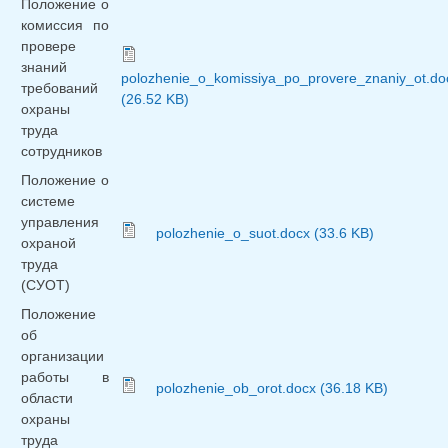
Положение о
комиссия по
провере
знаний
polozhenie_o_komissiya_po_provere_znaniy_ot.do
требований
(26.52 KB)
охраны
труда
сотрудников
Положение о
системе
управления
polozhenie_o_suot.docx (33.6 KB)
охраной
труда
(СУОТ)
Положение
об
организации
работы в
polozhenie_ob_orot.docx (36.18 KB)
области
охраны
труда