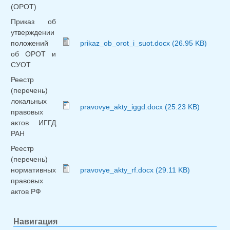
(ОРОТ)
Приказ об
утверждении
положений
prikaz_ob_orot_i_suot.docx (26.95 KB)
об ОРОТ и
СУОТ
Реестр
(перечень)
локальных
pravovye_akty_iggd.docx (25.23 KB)
правовых
актов ИГГД
РАН
Реестр
(перечень)
нормативных
pravovye_akty_rf.docx (29.11 KB)
правовых
актов РФ
Навигация