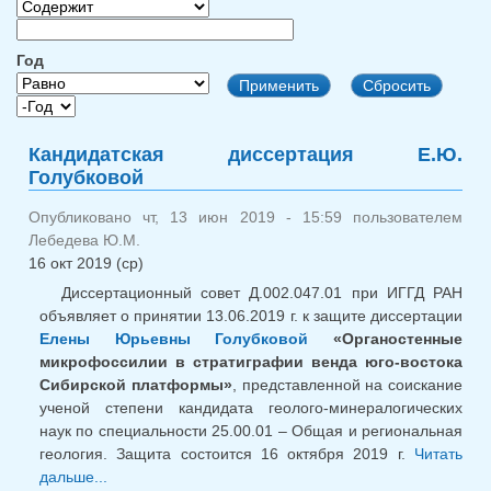
Год
Год
Год
Кандидатская диссертация Е.Ю.
Голубковой
Опубликовано чт, 13 июн 2019 - 15:59 пользователем
Лебедева Ю.М.
16 окт 2019 (ср)
Диссертационный совет Д.002.047.01 при ИГГД РАН
объявляет о принятии 13.06.2019 г. к защите диссертации
Елены Юрьевны Голубковой
«Органостенные
микрофоссилии в стратиграфии венда юго-востока
Сибирской платформы»
, представленной на соискание
ученой степени кандидата геолого-минералогических
наук по специальности 25.00.01 – Общая и региональная
геология. Защита состоится 16 октября 2019 г.
Читать
дальше...
о Кандидатская диссертация Е.Ю. Голубковой