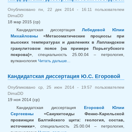
А.Е. 
Опубликовано пн, 22 дек 2014 - 16:11 пользователем
DimaDD
18 мар 2015 (ср)
Кандидатская диссертация
Лебедевой Юлии
Михайловны
«Метасоматические процессы при
высоких температурах и давлениях в Лапландском
гранулитовом поясе (на примере Порьегубского
покрова)»
, специальность 25.00.04 – петрология,
вулканология
Читать дальше...
о Кандидатская
диссертация Ю.М.
Лебедевой
Кандидатская диссертация Ю.С. Егоровой
Опубликовано ср, 25 июн 2014 - 19:57 пользователем
DimaDD
19 ноя 2014 (ср)
Кандидатская диссертация
Егоровой Юлии
Сергеевны
«Санукитоиды Фенно-Карельской
провинции Балтийского щита: геология, состав,
источники»
, специальность 25.00.04 – петрология,