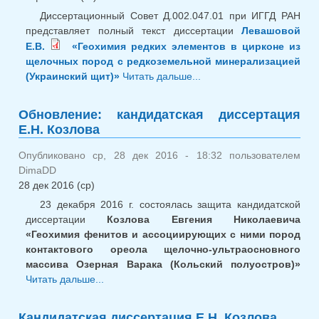
Диссертационный Совет Д.002.047.01 при ИГГД РАН
представляет полный текст диссертации
Левашовой
Е.В.
«Геохимия редких элементов в цирконе из
щелочных пород с редкоземельной минерализацией
(Украинский щит)»
Читать дальше...
о Представление
кандидатской
диссертации Е.В.
Обновление: кандидатская диссертация
Левашовой
Е.Н. Козлова
Опубликовано ср, 28 дек 2016 - 18:32 пользователем
DimaDD
28 дек 2016 (ср)
23 декабря 2016 г. состоялась защита кандидатской
диссертации
Козлова Евгения Николаевича
«Геохимия фенитов и ассоциирующих с ними пород
контактового ореола щелочно-ультраосновного
массива Озерная Варака (Кольский полуостров)»
Читать дальше...
о Обновление: кандидатская
диссертация Е.Н. Козлова
Кандидатская диссертация Е.Н. Козлова