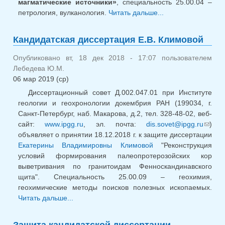
магматические источники»
, специальность 25.00.04 –
петрология, вулканология.
Читать дальше...
о
Кандидатская
диссертация
Кандидатская диссертация Е.В. Климовой
Э.А. Садыхова
Опубликовано вт, 18 дек 2018 - 17:07 пользователем
Лебедева Ю.М.
06 мар 2019 (ср)
Диссертационный совет Д.002.047.01 при Институте
геологии и геохронологии докембрия РАН (199034, г.
Санкт-Петербург, наб. Макарова, д.2, тел. 328-48-02, веб-
сайт:
www.ipgg.ru
, эл. почта:
dis.sovet@ipgg.ru
)
(сс
объявляет о принятии 18.12.2018 г. к защите диссертации
для
Екатерины Владимировны Климовой
"Реконструкция
отпра
условий формирования палеопротерозойских кор
email)
выветривания по гранитоидам Фенноскандинавского
щита". Специальность 25.00.09 – геохимия,
геохимические методы поисков полезных ископаемых.
Читать дальше...
о Кандидатская диссертация Е.В.
Климовой
Защита кандидатской диссертации