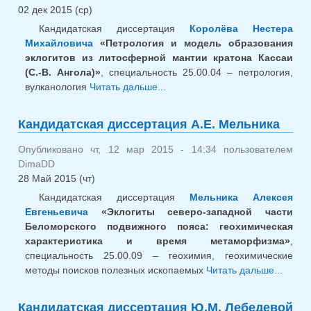
02 дек 2015 (ср)
Кандидатская диссертация
Королёва Нестера
Михайловича
«Петрология и модель образования
эклогитов из литосферной мантии кратона Кассаи
(С.-В. Ангола)»
, специальность 25.00.04 – петрология,
вулканология
Читать дальше...
о Кандидатская
диссертация Н.М. Королёва
Кандидатская диссертация А.Е. Мельника
Опубликовано чт, 12 мар 2015 - 14:34 пользователем
DimaDD
28 Май 2015 (чт)
Кандидатская диссертация
Мельника Алексея
Евгеньевича
«Эклогиты северо-западной части
Беломорского подвижного пояса: геохимическая
характеристика и время метаморфизма»
,
специальность 25.00.09 – геохимия, геохимические
методы поисков полезных ископаемых
Читать дальше...
о
Канди
диссе
Кандидатская диссертация Ю.М. Лебедевой