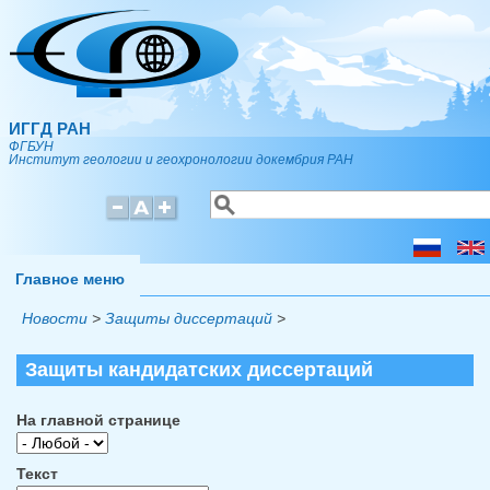
Перейти к основному содержанию
ИГГД РАН
ФГБУН
Институт геологии и геохронологии докембрия РАН
Поиск
Форма поиска
Главное меню
Новости
>
Защиты диссертаций
>
Защиты кандидатских диссертаций
На главной странице
Текст