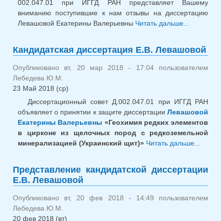
002.047.01 при ИГГД РАН представляет Вашему
вниманию поступившие к нам отзывы на диссертацию
Левашовой Екатерины Валерьевны
Читать дальше...
о Отз
диссерта
Е.В. Лев
Кандидатская диссертация Е.В. Левашовой
Опубликовано вт, 20 мар 2018 - 17:04 пользователем
Лебедева Ю.М.
23 Май 2018 (ср)
Диссертационный совет Д.002.047.01 при ИГГД РАН
объявляет о принятии к защите диссертации
Левашовой
Екатерины Валерьевны
«Геохимия редких элементов
в цирконе из щелочных пород с редкоземельной
минерализацией (Украинский щит)»
Читать дальше...
о
Канди
диссе
Представление кандидатской диссертации
Е.В. 
Е.В. Левашовой
Опубликовано вт, 20 фев 2018 - 14:49 пользователем
Лебедева Ю.М.
20 фев 2018 (вт)