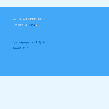
©ИГГД РАН, ©DDD 2017-2019
Создано на
Drupal
(внешняя ссылка)
Для сотрудников ИГГД РАН
Вход в почту