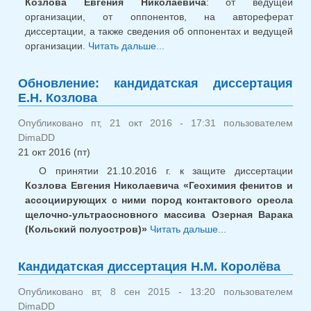
Козлова Евгения Николаевича
: от ведущей
организации, от оппонентов, на автореферат
диссертации, а также сведения об оппонентах и ведущей
организации.
Читать дальше...
о Обновление:
кандидатская диссертация
Е.Н. Козлова
Обновление: кандидатская диссертация
Е.Н. Козлова
Опубликовано пт, 21 окт 2016 - 17:31 пользователем
DimaDD
21 окт 2016 (пт)
О принятии 21.10.2016 г. к защите диссертации
Козлова Евгения Николаевича «Геохимия фенитов и
ассоциирующих с ними пород контактового ореола
щелочно-ультраосновного массива Озерная Варака
(Кольский полуостров)»
Читать дальше...
о
Обновление:
кандидатская
Кандидатская диссертация Н.М. Королёва
диссертация
Е.Н. Козлова
Опубликовано вт, 8 сен 2015 - 13:20 пользователем
DimaDD