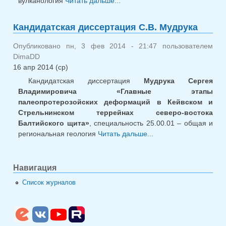
вулканология
Читать дальше...
о Кандидатская
диссертация Ю.С. Егоровой
Кандидатская диссертация С.В. Мудрука
Опубликовано пн, 3 фев 2014 - 21:47 пользователем
DimaDD
16 апр 2014 (ср)
Кандидатская диссертация
Мудрука Сергея
Владимировича «Главные этапы
палеопротерозойских деформаций в Кейвском и
Стрельнинском террейнах северо-востока
Балтийского щита»
, специальность 25.00.01 – общая и
региональная геология
Читать дальше...
о Кандидатская
диссертация С.В.
Мудрука
Навигация
Список журналов