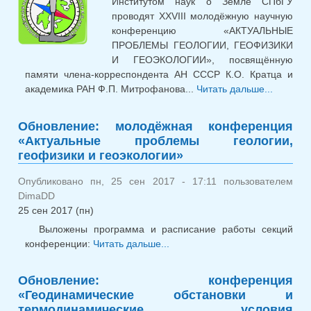
Институтом наук о Земле СПбГУ
проводят XXVIII молодёжную научную
конференцию «АКТУАЛЬНЫЕ
ПРОБЛЕМЫ ГЕОЛОГИИ, ГЕОФИЗИКИ
И ГЕОЭКОЛОГИИ», посвящённую
памяти члена-корреспондента АН СССР К.О. Кратца и
академика РАН Ф.П. Митрофанова...
Читать дальше...
о
Молодё
научная
Обновление: молодёжная конференция
конфер
«Актуальные проблемы геологии,
«Актуал
геофизики и геоэкологии»
пробле
геологи
Опубликовано пн, 25 сен 2017 - 17:11 пользователем
геофи
DimaDD
геоэкол
25 сен 2017 (пн)
Выложены программа и расписание работы секций
конференции:
Читать дальше...
о Обновление:
молодёжная конференция
«Актуальные проблемы
Обновление: конференция
геологии, геофизики и
«Геодинамические обстановки и
геоэкологии»
термодинамические условия