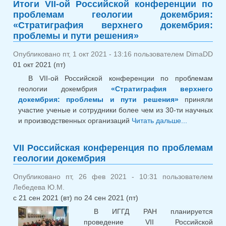
Итоги VII-ой Российской конференции по
магматических, метаморфических,
проблемам геологии докембрия:
осадочных и рудообразующих
«Стратиграфия верхнего докембрия:
процессов»
проблемы и пути решения»
Опубликовано пт, 1 окт 2021 - 13:16 пользователем
DimaDD
01 окт 2021 (пт)
В VII-ой Российской конференции по проблемам
геологии докембрия
«Стратиграфия верхнего
докембрия: проблемы и пути решения»
приняли
участие ученые и сотрудники более чем из 30-ти научных
и производственных организаций
Читать дальше...
о Итоги
Российской
конферен
VII Российская конференция по проблемам
проблемам
геологии докембрия
геологии
докембрия:
Опубликовано пт, 26 фев 2021 - 10:31 пользователем
«Стратигр
Лебедева Ю.М.
верхнего
с
21 сен 2021 (вт)
по
24 сен 2021 (пт)
докембрия:
В ИГГД РАН планируется
проблемы 
проведение VII Российской