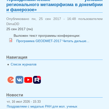
регионального метаморфизма в докембрии
и фанерозое»
Опубликовано пн, 25 сен 2017 - 16:48 пользователем
DimaDD
25 сен 2017 (пн)
Выложен текст программы конференции:
о Обн
Программа GEODMET-2017
Читать дальше...
конференц
«Геодинами
обстан
Навигация
термодинам
Список журналов
условия рег
метамор
докем
фанерозое
Новости
чт, 16 июл 2026 - 15:33
Поздравляем с медалью РАН для мол. ученых