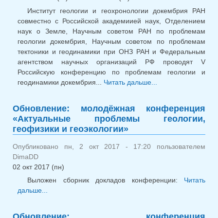
Институт геологии и геохронологии докембрия РАН
совместно с Российской академиией наук, Отделением
наук о Земле, Научным советом РАН по проблемам
геологии докембрия, Научным советом по проблемам
тектоники и геодинамики при ОНЗ РАН и Федеральным
агентством научных организаций РФ проводят V
Российскую конференцию по проблемам геологии и
геодинамики докембрия...
Читать дальше...
о Научн
конференция
«Геодинамические
Обновление: молодёжная конференция
обстановк
«Актуальные проблемы геологии,
термодинамическ
геофизики и геоэкологии»
условия региональ
метаморфизм
Опубликовано пн, 2 окт 2017 - 17:20 пользователем
докембри
DimaDD
фанерозое»
02 окт 2017 (пн)
Выложен сборник докладов конференции:
Читать
дальше...
о Обновление: молодёжная конференция
«Актуальные проблемы геологии, геофизики и
геоэкологии»
Обновление: конференция