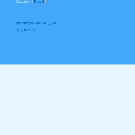
Создано на
Drupal
(внешняя ссылка)
Для сотрудников ИГГД РАН
Вход в почту