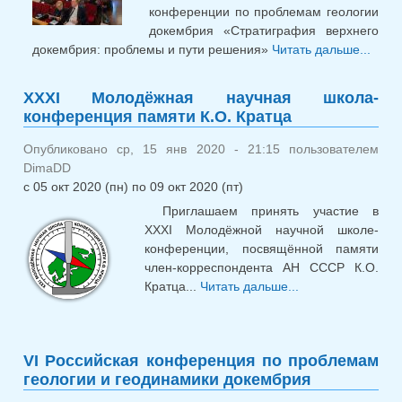
решения»
конференции по проблемам геологии
докембрия «Стратиграфия верхнего
докембрия: проблемы и пути решения»
Читать дальше...
Росс
конф
XXXI Молодёжная научная школа-
проб
конференция памяти К.О. Кратца
геол
доке
Опубликовано ср, 15 янв 2020 - 21:15 пользователем
DimaDD
с
05 окт 2020 (пн)
по
09 окт 2020 (пт)
Приглашаем принять участие в
XXXI Молодёжной научной школе-
конференции, посвящённой памяти
член-корреспондента АН СССР К.О.
Кратца...
Читать дальше...
о XXXI
Молодёжная
научная школа-
конференция
VI Российская конференция по проблемам
памяти К.О.
геологии и геодинамики докембрия
Кратца