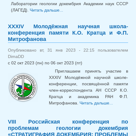
Лаборатории геологии докембрия Академии наук СССР
(ЛАГЕД).
Читать дальше...
о IХ Российская конференция
по проблемам геологии
докембрия «СТРАТИГРАФИЯ
XXXIV Молодёжная научная школа-
ДОКЕМБРИЯ: ПРОБЛЕМЫ И
конференция памяти К.О. Кратца и Ф.П.
ПУТИ РЕШЕНИЯ» 2025
Митрофанова
Опубликовано вт, 31 янв 2023 - 22:15 пользователем
DimaDD
с
02 окт 2023 (пн)
по
06 окт 2023 (пт)
Приглашаем принять участие в
XXXIV Молодёжной научной школе-
конференции, посвящённой памяти
член-корреспондента АН СССР К.О.
Кратца и академика РАН Ф.П.
Митрофанова.
Читать дальше...
о XX
Молодёжн
научная ш
VIII Российская конференция по
конференц
проблемам геологии докембрия
памяти 
«СТРАТИГРАФИЯ ДОКЕМБРИЯ: ПРОБЛЕМЫ
Кратца и