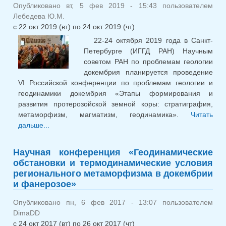
Опубликовано вт, 5 фев 2019 - 15:43 пользователем
Лебедева Ю.М.
с
22 окт 2019 (вт)
по
24 окт 2019 (чт)
22-24 октября 2019 года в Санкт-
Петербурге (ИГГД РАН) Научным
советом РАН по проблемам геологии
докембрия планируется проведение
VI Российской конференции по проблемам геологии и
геодинамики докембрия «Этапы формирования и
развития протерозойской земной коры: стратиграфия,
метаморфизм, магматизм, геодинамика».
Читать
дальше...
о VI Российская конференция по проблемам
геологии и геодинамики докембрия
Научная конференция «Геодинамические
обстановки и термодинамические условия
регионального метаморфизма в докембрии
и фанерозое»
Опубликовано пн, 6 фев 2017 - 13:07 пользователем
DimaDD
с
24 окт 2017 (вт)
по
26 окт 2017 (чт)