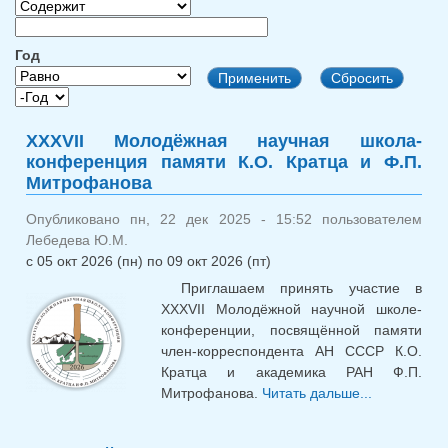
Год
Год
Год
XXXVII Молодёжная научная школа-
конференция памяти К.О. Кратца и Ф.П.
Митрофанова
Опубликовано пн, 22 дек 2025 - 15:52 пользователем
Лебедева Ю.М.
с
05 окт 2026 (пн)
по
09 окт 2026 (пт)
Приглашаем принять участие в
XXXVII Молодёжной научной школе-
конференции, посвящённой памяти
член-корреспондента АН СССР К.О.
Кратца и академика РАН Ф.П.
Митрофанова.
Читать дальше...
о XX
Молодёжн
научная ш