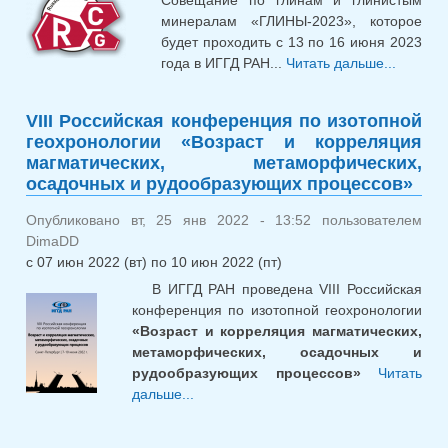
Совещание по глинам и глинистым
минералам «ГЛИНЫ-2023», которое
будет проходить с 13 по 16 июня 2023
года в ИГГД РАН...
Читать дальше...
о
Россий
Совещ
VIII Российская конференция по изотопной
гли
геохронологии «Возраст и корреляция
глинис
магматических, метаморфических,
мине
осадочных и рудообразующих процессов»
«ГЛИНЫ
Опубликовано вт, 25 янв 2022 - 13:52 пользователем
DimaDD
с
07 июн 2022 (вт)
по
10 июн 2022 (пт)
В ИГГД РАН проведена VIII Российская
конференция по изотопной геохронологии
«Возраст и корреляция магматических,
метаморфических, осадочных и
рудообразующих процессов»
Читать
дальше...
о VIII Российская конференция
по изотопной геохронологии
«Возраст и корреляция