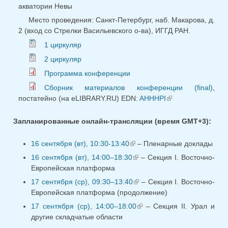
акватории Невы
Место проведения: Санкт-Петербург, наб. Макарова, д.
2 (вход со Стрелки Васильевского о-ва), ИГГД РАН.
1 циркуляр
2 циркуляр
Программа конференции
Сборник материалов конференции (final)
,
постатейно (на eLIBRARY.RU) EDN:
AHHHPI
(внешняя
ссылка)
Запланированные онлайн-трансляции (время GMT+3):
16 сентября (вт), 10:30-13:40
(внешняя ссылка)
– Пленарные доклады
16 сентября (вт), 14:00–18:30
(внешняя ссылка)
– Секция I. Восточно-
Европейская платформа
17 сентября (ср), 09:30–13:40
(внешняя ссылка)
– Секция I. Восточно-
Европейская платформа (продолжение)
17 сентября (ср), 14:00–18:00
(внешняя ссылка)
– Секция II. Урал и
другие складчатые области