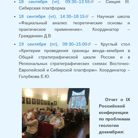
18 сентября (чт), 09:30–13:55
(внешняя ссылка)
– Секция III.
Сибирская платформа
18 сентября (чт), 14:30–18:15
(внешняя ссылка)
– Научная школа
«Фациальный анализ: теоретические основы и
практическое применение». Координатор –
Гражданкин Д.В.
19 сентября (пт), 09:30–15:00
(внешняя ссылка)
– Круглый стол
«Критерии проведения границы венда–кембрия в
Общей стратиграфической шкале России и в
Региональных стратиграфических схемах Восточно-
Европейской и Сибирской платформ». Координатор –
Голубкова Е.Ю.
Отчет о IХ
Российской
конференции
по проблемам
геологии
докембрия: