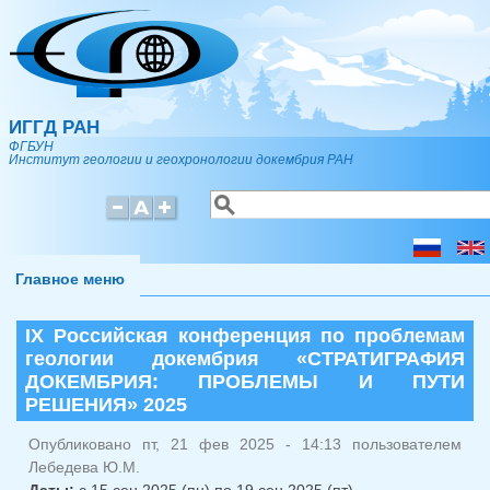
Перейти к основному содержанию
ИГГД РАН
ФГБУН
Институт геологии и геохронологии докембрия РАН
Поиск
Форма поиска
Главное меню
IХ Российская конференция по проблемам
геологии докембрия «СТРАТИГРАФИЯ
ДОКЕМБРИЯ: ПРОБЛЕМЫ И ПУТИ
РЕШЕНИЯ» 2025
Опубликовано пт, 21 фев 2025 - 14:13 пользователем
Лебедева Ю.М.