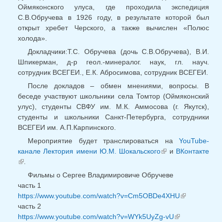
Оймяконского улуса, где проходила экспедиция
С.В.Обручева в 1926 году, в результате которой был
открыт хребет Черского, а также вычислен «Полюс
холода».
Докладчики:Т.С. Обручева (дочь С.В.Обручева), В.И.
Шпикерман, д-р геол.-минералог. наук, гл. науч.
сотрудник ВСЕГЕИ., Е.К. Абросимова, сотрудник ВСЕГЕИ.
После докладов – обмен мнениями, вопросы. В
беседе участвуют школьники села Томтор (Оймяконский
улус), студенты СВФУ им. М.К. Аммосова (г. Якутск),
студенты и школьники Санкт-Петербурга, сотрудники
ВСЕГЕИ им. А.П.Карпинского.
Мероприятие будет транслироваться на
YouTube-
канале Лектория имени Ю.М. Шокальского
и
(внешняя
ВКонтакте
.
(внешняя ссылка)
ссылка)
Фильмы о Сергее Владимировиче Обручеве
часть 1
https://www.youtube.com/watch?v=Cm5OBDe4XHU
(внешняя
часть 2
ссылка)
https://www.youtube.com/watch?v=WYk5UyZg-vU
(внешняя