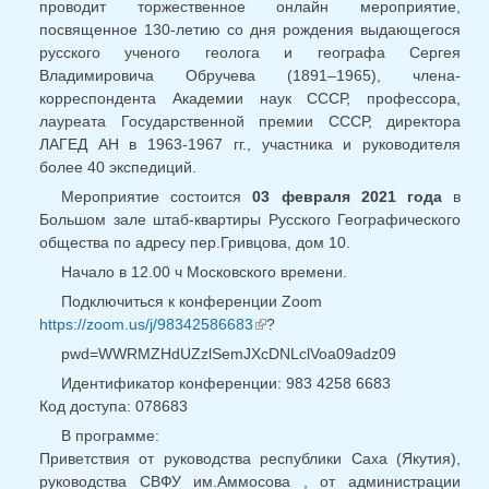
проводит торжественное онлайн мероприятие,
посвященное 130-летию со дня рождения выдающегося
русского ученого геолога и географа Сергея
Владимировича Обручева (1891–1965), члена-
корреспондента Академии наук СССР, профессора,
лауреата Государственной премии СССР, директора
ЛАГЕД АН в 1963-1967 гг., участника и руководителя
более 40 экспедиций.
Мероприятие состоится
03 февраля 2021 года
в
Большом зале штаб-квартиры Русского Географического
общества по адресу пер.Гривцова, дом 10.
Начало в 12.00 ч Московского времени.
Подключиться к конференции Zoom
https://zoom.us/j/98342586683
?
(внешняя ссылка)
pwd=WWRMZHdUZzlSemJXcDNLclVoa09adz09
Идентификатор конференции: 983 4258 6683
Код доступа: 078683
В программе:
Приветствия от руководства республики Саха (Якутия),
руководства СВФУ им.Аммосова , от администрации