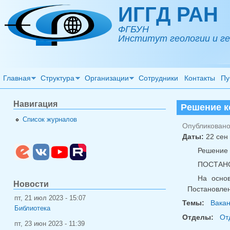
Перейти к основному содержанию
ИГГД РАН
ФГБУН
Институт геологии и ге
Главная
Структура
Организации
Сотрудники
Контакты
Пу
Навигация
Решение к
Список журналов
Опубликовано 
Даты:
22 сен 
Решение 
ПОСТАН
На осно
Новости
Постановлен
пт, 21 июл 2023 - 15:07
Темы:
Вака
Библиотека
Отделы:
От
пт, 23 июн 2023 - 11:39