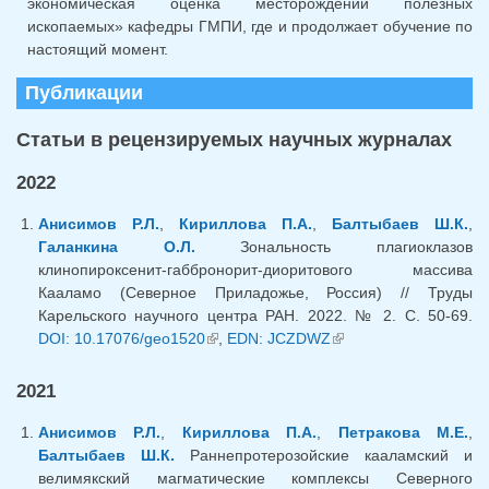
экономическая оценка месторождений полезных
ископаемых» кафедры ГМПИ, где и продолжает обучение по
настоящий момент.
Публикации
Статьи в рецензируемых научных журналах
2022
Анисимов Р.Л.
,
Кириллова П.А.
,
Балтыбаев Ш.К.
,
Галанкина О.Л.
Зональность плагиоклазов
клинопироксенит-габбронорит-диоритового массива
Кааламо (Северное Приладожье, Россия) // Труды
Карельского научного центра РАН. 2022. № 2. С. 50-69.
DOI: 10.17076/geo1520
(внешняя ссылка)
,
EDN: JCZDWZ
(внешняя ссылка)
2021
Анисимов Р.Л.
,
Кириллова П.А.
,
Петракова М.Е.
,
Балтыбаев Ш.К.
Раннепротерозойские кааламский и
велимякский магматические комплексы Северного