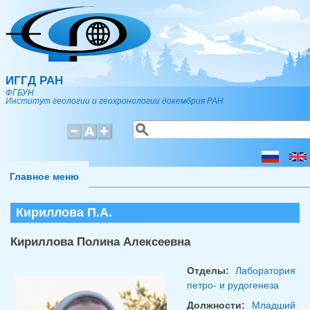
Перейти к основному содержанию
ИГГД РАН
ФГБУН
Институт геологии и геохронологии докембрия РАН
Поиск
Форма поиска
Главное меню
Кириллова П.А.
Кириллова Полина Алексеевна
Отделы:
Лаборатория
петро- и рудогенеза
Должности:
Младший