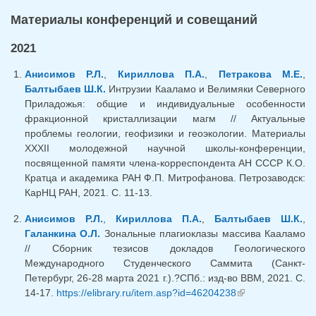
Материалы конференций и совещаний
2021
Анисимов Р.Л.
,
Кириллова П.А.
,
Петракова М.Е.
,
Балтыбаев Ш.К.
Интрузии Кааламо и Велимяки Северного
Приладожья: общие и индивидуальные особенности
фракционной кристаллизации магм // Актуальные
проблемы геологии, геофизики и геоэкологии. Материалы
XXXII молодежной научной школы-конференции,
посвященной памяти члена-корреспондента АН СССР К.О.
Кратца и академика РАН Ф.П. Митрофанова. Петрозаводск:
КарНЦ РАН, 2021. С. 11-13.
Анисимов Р.Л.
,
Кириллова П.А.
,
Балтыбаев Ш.К.
,
Галанкина О.Л.
Зональные плагиоклазы массива Кааламо
// Сборник тезисов докладов Геологического
Международного Студенческого Саммита (Санкт-
Петербург, 26-28 марта 2021 г.).?СПб.: изд-во ВВМ, 2021. С.
14-17.
https://elibrary.ru/item.asp?id=46204238
(внешняя
ссылка)