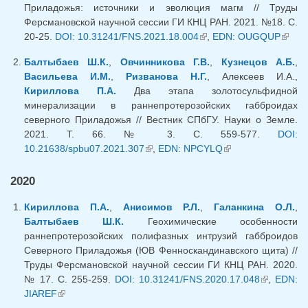
Приладожья: источники и эволюция магм // Труды
Ферсмановской научной сессии ГИ КНЦ РАН. 2021. №18. С.
20-25.
DOI: 10.31241/FNS.2021.18.004
(внешняя ссылка)
,
EDN: OUGQUP
(внеш
ссылк
Балтыбаев Ш.К.
,
Овчинникова Г.В.
,
Кузнецов А.Б.
,
Васильева И.М.
,
Ризванова Н.Г.
, Алексеев И.А.,
Кириллова П.А.
Два этапа золотосульфидной
минерализации в раннепротерозойских габброидах
северного Приладожья // Вестник СПбГУ. Науки о Земле.
2021. Т. 66. № 3. С. 559-577.
DOI:
10.21638/spbu07.2021.307
(внешняя ссылка)
,
EDN: NPCYLQ
(внешняя
ссылка)
2020
Кириллова П.А.
,
Анисимов Р.Л.
,
Галанкина О.Л.
,
Балтыбаев Ш.К.
Геохимические особенности
раннепротерозойских полифазных интрузий габброидов
Северного Приладожья (ЮВ Фенноскандинавского щита) //
Труды Ферсмановской научной сессии ГИ КНЦ РАН. 2020.
№ 17. С. 255-259.
DOI: 10.31241/FNS.2020.17.048
(внешняя
,
EDN:
JIAREF
(внешняя ссылка)
ссылка)