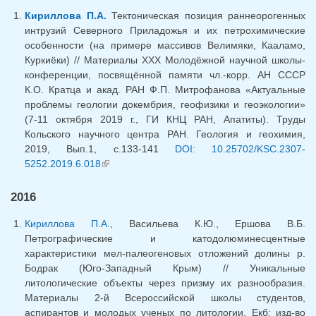
Кириллова П.А.
Тектоническая позиция раннеорогенных
интрузий Северного Приладожья и их петрохимические
особенности (на примере массивов Велимяки, Кааламо,
Куркиёки) // Материалы XXX Молодёжной научной школы-
конференции, посвящённой памяти чл.-корр. АН СССР
К.О. Кратца и акад. РАН Ф.П. Митрофанова «Актуальные
проблемы геологии докембрия, геофизики и геоэкологии»
(7-11 октября 2019 г., ГИ КНЦ РАН, Апатиты). Труды
Кольского научного центра РАН. Геология и геохимия,
2019, Вып.1, с.133-141
DOI: 10.25702/KSC.2307-
5252.2019.6.018
(внешняя ссылка)
2016
Кириллова П.А.
, Васильева К.Ю., Ершова В.Б.
Петрографические и катодолюминесцентные
характеристики мел-палеогеновых отложений долины р.
Бодрак (Юго-Западный Крым) // Уникальные
литологические объекты через призму их разнообразия.
Материалы 2-й Всероссийской школы студентов,
аспирантов и молодых ученых по литологии. Екб: изд-во