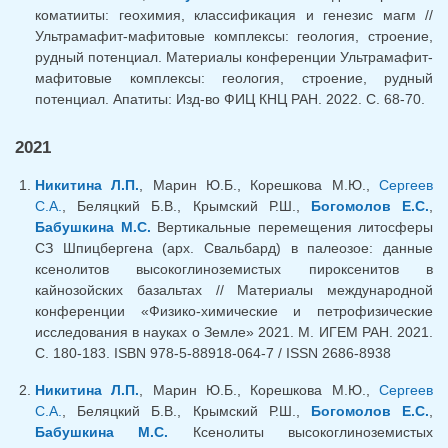
коматииты: геохимия, классификация и генезис магм //
Ультрамафит-мафитовые комплексы: геология, строение,
рудный потенциал. Материалы конференции Ультрамафит-
мафитовые комплексы: геология, строение, рудный
потенциал. Апатиты: Изд-во ФИЦ КНЦ РАН. 2022. С. 68-70.
2021
Никитина Л.П.
, Марин Ю.Б., Корешкова М.Ю.,
Сергеев
С.А.
, Беляцкий Б.В., Крымский Р.Ш.,
Богомолов Е.С.
,
Бабушкина М.С.
Вертикальные перемещения литосферы
СЗ Шпицбергена (арх. Свальбард) в палеозое: данные
ксенолитов высокоглиноземистых пироксенитов в
кайнозойских базальтах // Материалы международной
конференции «Физико-химические и петрофизические
исследования в науках о Земле» 2021. М. ИГЕМ РАН. 2021.
С. 180-183. ISBN 978-5-88918-064-7 / ISSN 2686-8938
Никитина Л.П.
, Марин Ю.Б., Корешкова М.Ю.,
Сергеев
С.А.
, Беляцкий Б.В., Крымский Р.Ш.,
Богомолов Е.С.
,
Бабушкина М.С.
Ксенолиты высокоглиноземистых