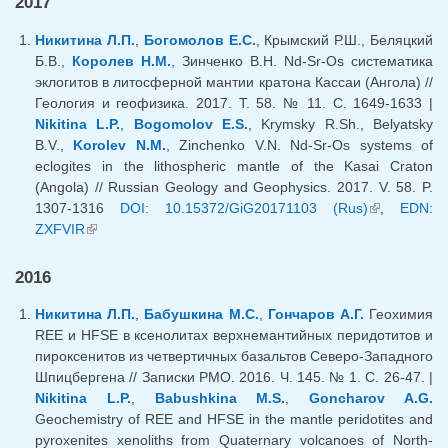
2017
Никитина Л.П.
,
Богомолов Е.С.
, Крымский Р.Ш., Беляцкий
Б.В.,
Королев Н.М.
, Зинченко В.Н. Nd-Sr-Os систематика
эклогитов в литосферной мантии кратона Кассаи (Ангола) //
Геология и геофизика. 2017. Т. 58. № 11. С. 1649-1633 |
Nikitina L.P.
,
Bogomolov E.S.
, Krymsky R.Sh., Belyatsky
B.V.,
Korolev N.M.
, Zinchenko V.N. Nd-Sr-Os systems of
eclogites in the lithospheric mantle of the Kasai Craton
(Angola) // Russian Geology and Geophysics. 2017. V. 58. P.
1307-1316
DOI: 10.15372/GiG20171103 (Rus)
(внешняя
,
EDN:
ZXFVIR
(внешняя ссылка)
ссылка)
2016
Никитина Л.П.
,
Бабушкина М.С.
,
Гончаров А.Г.
Геохимия
REE и HFSE в ксенолитах верхнемантийных перидотитов и
пироксенитов из четвертичных базальтов Северо-Западного
Шпицбергена // Записки РМО. 2016. Ч. 145. № 1. С. 26-47. |
Nikitina L.P.
,
Babushkina M.S.
,
Goncharov A.G.
Geochemistry of REE and HFSE in the mantle peridotites and
pyroxenites xenoliths from Quaternary volcanoes of North-