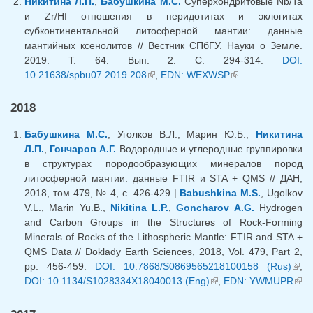
Никитина Л.П.
,
Бабушкина М.С.
Суперхондритовые Nb/Ta
и Zr/Hf отношения в перидотитах и эклогитах
субконтинентальной литосферной мантии: данные
мантийных ксенолитов // Вестник СПбГУ. Науки о Земле.
2019. Т. 64. Вып. 2. С. 294-314.
DOI:
10.21638/spbu07.2019.208
(внешняя ссылка)
,
EDN: WEXWSP
(внешняя
ссылка)
2018
Бабушкина М.С.
, Уголков В.Л., Марин Ю.Б.,
Никитина
Л.П.
,
Гончаров А.Г.
Водородные и углеродные группировки
в структурах породообразующих минералов пород
литосферной мантии: данные FTIR и STA + QMS // ДАН,
2018, том 479, № 4, с. 426-429 |
Babushkina M.S.
, Ugolkov
V.L., Marin Yu.B.,
Nikitina L.P.
,
Goncharov A.G.
Hydrogen
and Carbon Groups in the Structures of Rock-Forming
Minerals of Rocks of the Lithospheric Mantle: FTIR and STA +
QMS Data // Doklady Earth Sciences, 2018, Vol. 479, Part 2,
pp. 456-459.
DOI: 10.7868/S0869565218100158 (Rus)
(вн
,
DOI: 10.1134/S1028334X18040013 (Eng)
(внешняя ссылка)
,
EDN: YWMUPR
ссыл
(вн
ссы