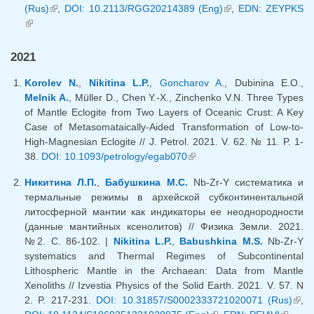
(Rus)
(внешняя ссылка)
,
DOI: 10.2113/RGG20214389 (Eng)
(внешняя
,
EDN: ZEYPKS
(внешняя ссылка)
ссылка)
2021
Korolev N.
,
Nikitina L.P.
,
Goncharov A.
, Dubinina E.O.,
Melnik A.
, Müller D., Chen Y.-X., Zinchenko V.N. Three Types
of Mantle Eclogite from Two Layers of Oceanic Crust: A Key
Case of Metasomataically-Aided Transformation of Low-to-
High-Magnesian Eclogite // J. Petrol. 2021. V. 62. № 11. P. 1-
38.
DOI: 10.1093/petrology/egab070
(внешняя ссылка)
Никитина Л.П.
,
Бабушкина М.С.
Nb-Zr-Y систематика и
термальные режимы в архейской субконтинентальной
литосферной мантии как индикаторы ее неоднородности
(данные мантийных ксенолитов) // Физика Земли. 2021.
№2. С. 86-102. |
Nikitina L.P.
,
Babushkina M.S.
Nb-Zr-Y
systematics and Thermal Regimes of Subcontinental
Lithospheric Mantle in the Archaean: Data from Mantle
Xenoliths // Izvestia Physics of the Solid Earth. 2021. V. 57. N
2. P. 217-231.
DOI: 10.31857/S0002333721020071 (Rus)
(вн
,