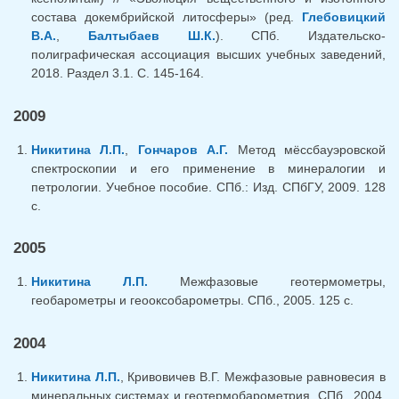
состава докембрийской литосферы» (ред.
Глебовицкий
В.А.
,
Балтыбаев Ш.К.
). СПб. Издательско-
полиграфическая ассоциация высших учебных заведений,
2018. Раздел 3.1. С. 145-164.
2009
Никитина Л.П.
,
Гончаров А.Г.
Метод мёссбауэровской
спектроскопии и его применение в минералогии и
петрологии. Учебное пособие. СПб.: Изд. СПбГУ, 2009. 128
с.
2005
Никитина Л.П.
Межфазовые геотермометры,
геобарометры и геооксобарометры. СПб., 2005. 125 с.
2004
Никитина Л.П.
, Кривовичев В.Г. Межфазовые равновесия в
минеральных системах и геотермобарометрия. СПб., 2004.