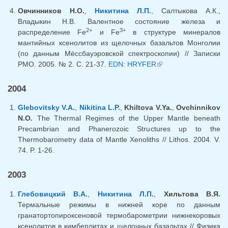
Овчинников Н.О.
,
Никитина Л.П.
, Салтыкова А.К.,
Владыкин Н.В. Валентное состояние железа и
2+
3+
распределение Fe
и Fe
в структуре минералов
мантийных ксенолитов из щелочных базальтов Монголии
(по данным Мёссбауэровской спектроскопии) // Записки
РМО. 2005. № 2. С. 21-37.
EDN: HRYFER
(внешняя ссылка)
2004
Glebovitsky V.A.
,
Nikitina L.P.
,
Khiltova V.Ya.
,
Ovchinnikov
N.O.
The Thermal Regimes of the Upper Mantle beneath
Precambrian and Phanerozoic Structures up to the
Thermobarometry data of Mantle Xenoliths // Lithos. 2004. V.
74. P. 1-26.
2003
Глебовицкий В.А.
,
Никитина Л.П.
,
Хильтова В.Я.
Термальные режимы в нижней коре по данным
гранатортопироксеновой термобарометрии нижнекоровых
ксенолитов в кимберлитах и щелочных базальтах // Физика