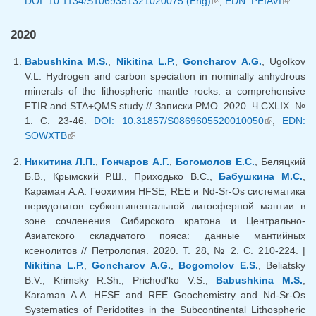
DOI: 10.1134/S1069351321020075 (Eng)
(внешняя ссылка)
,
EDN: PEIAVI
(внешн
ссыл
ссылка
2020
Babushkina M.S.
,
Nikitina L.P.
,
Goncharov A.G.
, Ugolkov
V.L. Hydrogen and carbon speciation in nominally anhydrous
minerals of the lithospheric mantle rocks: a comprehensive
FTIR and STA+QMS study // Записки РМО. 2020. Ч.CXLIX. №
1. С. 23-46.
DOI: 10.31857/S0869605520010050
(внешняя
,
EDN:
SOWXTB
(внешняя ссылка)
ссылка)
Никитина Л.П.
,
Гончаров А.Г.
,
Богомолов Е.С.
, Беляцкий
Б.В., Крымский Р.Ш., Приходько В.С.,
Бабушкина М.С.
,
Караман А.А. Геохимия HFSE, REE и Nd-Sr-Os систематика
перидотитов субконтинентальной литосферной мантии в
зоне сочленения Сибирского кратона и Центрально-
Азиатского складчатого пояса: данные мантийных
ксенолитов // Петрология. 2020. Т. 28, № 2. С. 210-224. |
Nikitina L.P.
,
Goncharov A.G.
,
Bogomolov E.S.
, Beliatsky
B.V., Krimsky R.Sh., Prichod'ko V.S.,
Babushkina M.S.
,
Karaman A.A. HFSE and REE Geochemistry and Nd-Sr-Os
Systematics of Peridotites in the Subcontinental Lithospheric