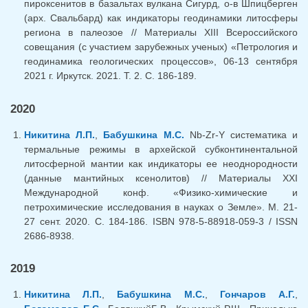
пироксенитов в базальтах вулкана Сигурд, о-в Шпицберген
(арх. Свальбард) как индикаторы геодинамики литосферы
региона в палеозое // Материалы XIII Всероссийского
совещания (с участием зарубежных ученых) «Петрология и
геодинамика геологических процессов», 06-13 сентября
2021 г. Иркутск. 2021. Т. 2. С. 186-189.
2020
Никитина Л.П.
,
Бабушкина М.С.
Nb-Zr-Y систематика и
термальные режимы в архейской субконтинентальной
литосферной мантии как индикаторы ее неоднородности
(данные мантийных ксенолитов) // Материалы XXI
Международной конф. «Физико-химические и
петрохимические исследования в науках о Земле». М. 21-
27 сент. 2020. С. 184-186. ISBN 978-5-88918-059-3 / ISSN
2686-8938.
2019
Никитина Л.П.
,
Бабушкина М.С.
,
Гончаров А.Г.
,