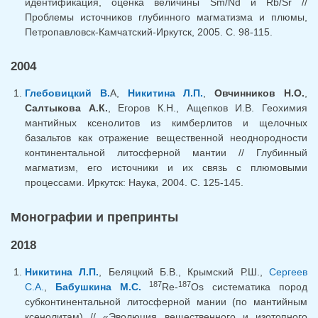
идентификация, оценка величины Sm/Nd и Rb/Sr //
Проблемы источников глубинного магматизма и плюмы,
Петропавловск-Камчатский-Иркутск, 2005. С. 98-115.
2004
Глебовицкий В.
А,
Никитина Л.П.
,
Овчинников Н.О.
,
Салтыкова А.К.
, Егоров К.Н., Ащепков И.В. Геохимия
мантийных ксенолитов из кимберлитов и щелочных
базальтов как отражение вещественной неоднородности
континентальной литосферной мантии // Глубинный
магматизм, его источники и их связь с плюмовыми
процессами. Иркутск: Наука, 2004. С. 125-145.
Монографии и препринты
2018
Никитина Л.П.
, Беляцкий Б.В., Крымский Р.Ш.,
Сергеев
187
187
С.А.
,
Бабушкина М.С.
Re-
Os систематика пород
субконтинентальной литосферной мании (по мантийным
ксенолитам) // «Эволюция вещественного и изотопного