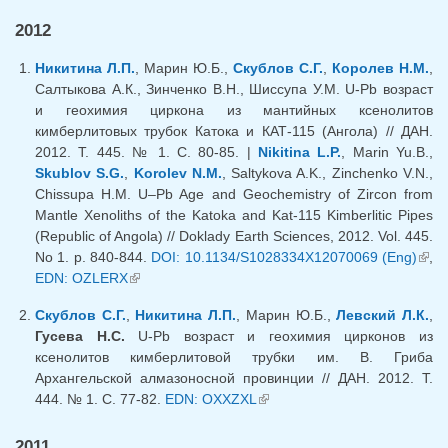
2012
Никитина Л.П.
, Марин Ю.Б.,
Скублов С.Г.
,
Королев Н.М.
,
Салтыкова А.К., Зинченко В.Н., Шиссупа У.М. U-Pb возраст
и геохимия циркона из мантийных ксенолитов
кимберлитовых трубок Катока и КАТ-115 (Ангола) // ДАН.
2012. Т. 445. № 1. С. 80-85. |
Nikitina L.P.
, Marin Yu.B.,
Skublov S.G.
,
Korolev N.M.
, Saltykova A.K., Zinchenko V.N.,
Chissupa H.M. U–Pb Age and Geochemistry of Zircon from
Mantle Xenoliths of the Katoka and Kat-115 Kimberlitic Pipes
(Republic of Angola) // Doklady Earth Sciences, 2012. Vol. 445.
No 1. p. 840-844.
DOI: 10.1134/S1028334X12070069 (Eng)
(вн
,
EDN: OZLERX
(внешняя ссылка)
ссыл
Скублов С.Г.
,
Никитина Л.П.
, Марин Ю.Б.,
Левский Л.К.
,
Гусева Н.С.
U-Pb возраст и геохимия цирконов из
ксенолитов кимберлитовой трубки им. В. Гриба
Архангельской алмазоносной провинции // ДАН. 2012. Т.
444. № 1. С. 77-82.
EDN: OXXZXL
(внешняя ссылка)
2011