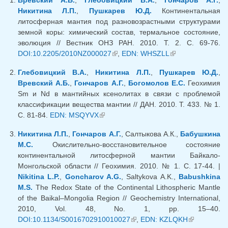
Никитина Л.П.
,
Пушкарев Ю.Д.
Континентальная
литосферная мантия под разновозрастными структурами
земной коры: химический состав, термальное состояние,
эволюция // Вестник ОНЗ РАН. 2010. Т. 2. С. 69-76.
DOI:10.2205/2010NZ000027
(внешняя ссылка)
,
EDN: WHSZLL
(внешняя
ссылка)
Глебовицкий В.А.
,
Никитина Л.П.
,
Пушкарев Ю.Д.
,
Вревский А.Б.
,
Гончаров А.Г.
,
Богомолов Е.С.
Геохимия
Sm и Nd в мантийных ксенолитах в связи с проблемой
классификации вещества мантии // ДАН. 2010. Т. 433. № 1.
С. 81-84.
EDN: MSQYVX
(внешняя ссылка)
Никитина Л.П.
,
Гончаров А.Г.
, Салтыкова А.К.,
Бабушкина
М.С.
Окислительно-восстановительное состояние
континентальной литосферной мантии Байкало-
Монгольской области // Геохимия. 2010. № 1. С. 17-44. |
Nikitina L.P.
,
Goncharov A.G.
, Saltykova A.K.,
Babushkina
M.S.
The Redox State of the Continental Lithospheric Mantle
of the Baikal–Mongolia Region // Geochemistry International,
2010, Vol. 48, No. 1, pp. 15–40.
DOI:10.1134/S0016702910010027
(внешняя ссылка)
,
EDN: KZLQKH
(внешняя