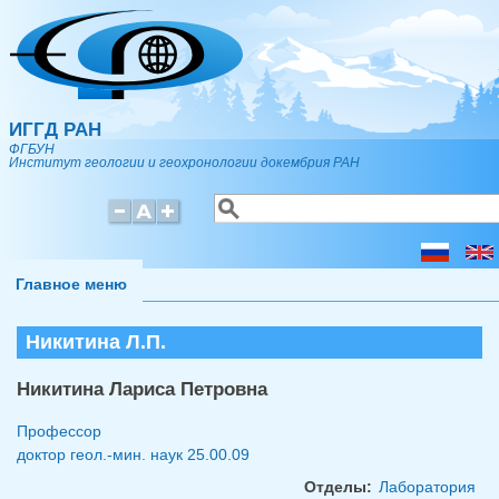
Перейти к основному содержанию
ИГГД РАН
ФГБУН
Институт геологии и геохронологии докембрия РАН
Поиск
Форма поиска
Главное меню
Никитина Л.П.
Никитина Лариса Петровна
Профессор
доктор геол.-мин. наук
25.00.09
Отделы:
Лаборатория