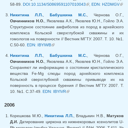
58-89.
DOI:10.1134/S0869591107010043
(внешняя ссылка)
,
EDN: HZDMGV
(вн
ссыл
Никитина Л.П.
,
Бабушкина М.С.
, Чернова О.Г.,
Овчинников Н.О.
, Яковлева А.К., Яковлев Ю.Н., Гойло Э.А.
Cтруктурное состояние амфиболов из пород в архейского
комплекса Кольской сверхглубокой скважины и их
гомологов на поверхности // Вестник МГТУ. 2007. Т. 10. №1.
С.50-60.
EDN: IBYIWB
(внешняя ссылка)
Никитина Л.П.
,
Бабушкина М.С.
, Чернова О.Г.,
Овчинников Н.О.
, Яковлева А.К., Яковлев Ю.Н., Гойло Э.А.
Сохраняют ли информацию о состоянии кристаллического
вещества Fe-Mg слюды пород архейского комплекса
Кольской сверхглубокой скважины привыводе их на
поверхность в процессе бурения // Вестник МГТУ. 2007. Т.
10. №1. С.37-49.
EDN: IBYIVR
(внешняя ссылка)
2006
Корешкова М.Ю.,
Никитина Л.П.
, Владыкин Н.В.,
Матуков
Д.И.
Датирование циркона из нижнекоровых ксенолитов U-
Pb методом (трубка Удачная, Якутия) // ДАН. 2006. Т.411. №