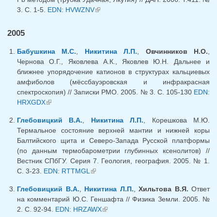
3. С. 1-5.
EDN: HVWZNV
(внешняя ссылка)
2005
Бабушкина М.С.
,
Никитина Л.П.
,
Овчинников Н.О.
,
Чернова О.Г., Яковлева А.К., Яковлев Ю.Н. Дальнее и
ближнее упорядочение катионов в структурах кальциевых
амфиболов (мёссбауэровская и инфракрасная
спектроскопия) // Записки РМО. 2005. № 3. С. 105-130
EDN:
HRXGDX
(внешняя ссылка)
Глебовицкий В.А.
,
Никитина Л.П.
, Корешкова М.Ю.
Термальное состояние верхней мантии и нижней коры
Балтийского щита и Северо-Запада Русской платформы
(по данным термобарометрии глубинных ксенолитов) //
Вестник СПбГУ. Серия 7. Геология, география. 2005. № 1.
С. 3-23.
EDN: RTTMGL
(внешняя ссылка)
Глебовицкий В.А.
,
Никитина Л.П.
,
Хильтова В.Я.
Ответ
на комментарий Ю.С. Геншафта // Физика Земли. 2005. №
2. С. 92-94.
EDN: HRZAWX
(внешняя ссылка)