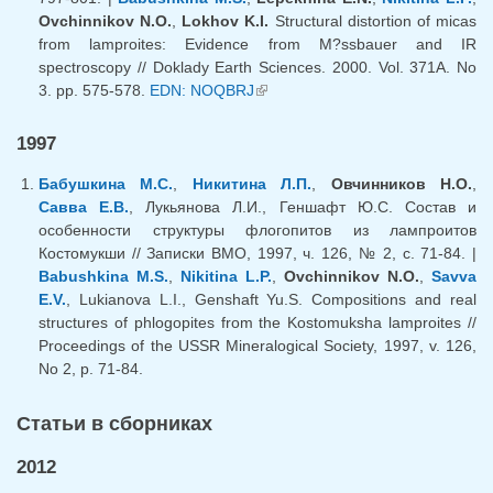
Ovchinnikov N.O.
,
Lokhov K.I.
Structural distortion of micas
from lamproites: Evidence from M?ssbauer and IR
spectroscopy // Doklady Earth Sciences. 2000. Vol. 371A. No
3. pp. 575-578.
EDN: NOQBRJ
(внешняя ссылка)
1997
Бабушкина М.С.
,
Никитина Л.П.
,
Овчинников Н.О.
,
Савва Е.В.
, Лукьянова Л.И., Геншафт Ю.С. Состав и
особенности структуры флогопитов из лампроитов
Костомукши // Записки ВМО, 1997, ч. 126, № 2, с. 71-84. |
Babushkina M.S.
,
Nikitina L.P.
,
Ovchinnikov N.O.
,
Savva
E.V.
, Lukianova L.I., Genshaft Yu.S. Compositions and real
structures of phlogopites from the Kostomuksha lamproites //
Proceedings of the USSR Mineralogical Society, 1997, v. 126,
No 2, p. 71-84.
Cтатьи в сборниках
2012