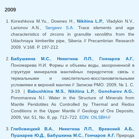
ссылка)
2009
Koreshkova M.Yu., Downes H.,
Nikitina L.P.
, Vladykin N.V.,
Larionov A.N.,
Sergeev S.A.
Trace elements and age
characteristics of zircons in granulite xenoliths from the
Udachnaya kimberlite pipe, Siberia // Precambrian Research
2009. V.168. P. 197-212.
Бабушкина М.С.
,
Никитина Л.П.
,
Гончаров А.Г.
,
Пономарева Н.И. Формы и объемы воды, захороненной в
структуре минералов мантийных перидотитов: связь с
термальными и окислительно-восстановительными
условиями в верхней мантии // Записки РМО. 2009. № 1. С.
3-19. |
Babushkina M.S.
,
Nikitina L.P.
,
Goncharov A.G.
,
Ponomareva N.I. Water in the Structure of Minerals from
Mantle Peridotites As Controlled by Thermal and Redox
Conditions in the Upper Mantle // Geology of Ore Deposits,
2009, Vol. 51, No. 8, pp. 712–722.
EDN: OILSBH
(внешняя
ссылка)
Глебовицкий В.А.
,
Никитина Л.П.
,
Вревский А.Б.
,
Пушкарев Ю.Д.
,
Бабушкина М.С.
,
Гончаров А.Г.
Природа