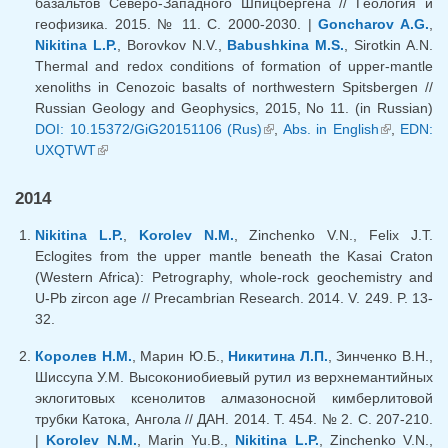
базальтов Северо-Западного Шпицбергена // Геология и
геофизика. 2015. № 11. С. 2000-2030. |
Goncharov A.G.
,
Nikitina L.P.
, Borovkov N.V.,
Babushkina M.S.
, Sirotkin A.N.
Thermal and redox conditions of formation of upper-mantle
xenoliths in Cenozoic basalts of northwestern Spitsbergen //
Russian Geology and Geophysics, 2015, No 11. (in Russian)
DOI: 10.15372/GiG20151106 (Rus)
(внешняя ссылка)
,
Abs. in English
(внешняя
,
EDN:
UXQTWT
(внешняя ссылка)
ссылка)
2014
Nikitina L.P.
,
Korolev N.M.
, Zinchenko V.N., Felix J.T.
Eclogites from the upper mantle beneath the Kasai Craton
(Western Africa): Petrography, whole-rock geochemistry and
U-Pb zircon age // Precambrian Research. 2014. V. 249. P. 13-
32.
Королев Н.М.
, Марин Ю.Б.,
Никитина Л.П.
, Зинченко В.Н.,
Шиссупа У.М. Высокониобиевый рутил из верхнемантийных
эклогитовых ксенолитов алмазоносной кимберлитовой
трубки Катока, Ангола // ДАН. 2014. Т. 454. № 2. С. 207-210.
|
Korolev N.M.
, Marin Yu.B.,
Nikitina L.P.
, Zinchenko V.N.,