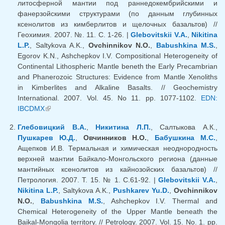
литосферной мантии под раннедокембрийскими и
фанерзойскими структурами (по данным глубинных
ксенолитов из кимберлитов и щелочных базальтов) //
Геохимия. 2007. №. 11. С. 1-26. |
Glebovitskii V.A.
,
Nikitina
L.P.
, Saltykova A.K.,
Ovchinnikov N.O.
,
Babushkina M.S.
,
Egorov K.N., Ashchepkov I.V. Compositional Heterogeneity of
Continental Lithospheric Mantle beneth the Early Precambrian
and Phanerozoic Structures: Evidence from Mantle Xenoliths
in Kimberlites and Alkaline Basalts. // Geochemistry
International. 2007. Vol. 45. No 11. pp. 1077-1102.
EDN:
IBCDMX
(внешняя ссылка)
Глебовицкий В.А.
,
Никитина Л.П.
, Салтыкова А.К.,
Пушкарев Ю.Д.
,
Овчинников Н.О.
,
Бабушкина М.С.
,
Ащепков И.В. Термальная и химическая неоднородность
верхней мантии Байкало-Монгольского региона (данные
мантийных ксенолитов из кайнозойских базальтов) //
Петрология. 2007. Т. 15. № 1. С.61-92. |
Glebovitskii V.A.
,
Nikitina L.P.
, Saltykova A.K.,
Pushkarev Yu.D.
,
Ovchinnikov
N.O.
,
Babushkina M.S.
, Ashchepkov I.V. Thermal and
Chemical Heterogeneity of the Upper Mantle beneath the
Baikal-Mongolia territory. // Petrology. 2007. Vol. 15. No. 1. pp.