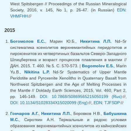
West Spitsbergen // Proceedings of the Russian Mineralogical
Society, 2016, v. 145, No 1, p. 26-47. (in Russian)
EDN:
VHMFHH
(внешняя ссылка)
2015
Богомолов Е.С.
, Марин Ю.Б.,
Никитина Л.П.
Nd–Sr
систематика ксенолитов верхнемантийных перидотитов и
пироксенитов из четвертичных базальтов Северо-Западного
Шпицбергена и возраст процессов плавления в мантии //
ДАН. 2015. Т. 460. № 5. С. 570-573. |
Bogomolov E.S.
, Marin
Yu.B.,
Nikitina L.P.
Nd-Sr Systematics of Upper Mantle
Peridotite and Pyroxenite Xenoliths in Quaternary Basalt from
Northwest Spitzbergen and the Age of Melting Processes in
the Mantle // Doklady Earth Sciences, 2015, Vol. 460, Part 2,
pp. 146-149.
DOI: 10.7868/S0869565215050199 (Rus)
(вн
,
DOI: 10.1134/S1028334X15020099 (Eng)
(внешняя ссылка)
,
EDN: TJFSDP
(вне
ссыл
ссылк
Гончаров А.Г.
,
Никитина Л.П.
, Боровков Н.В.,
Бабушкина
М.С.
, Сироткин А.Н. Термальные и редокс условия
образования верхнемантийных ксенолитов из кайнозойских