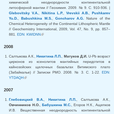
химической неоднородности континентальной
литосферной мантии // Геохимия. 2009. № 9. С. 910-936. |
Glebovitsky V.A.
,
Nikitina L.P.
,
Vrevskii A.B.
,
Pushkarev
Yu.D.
,
Babushkina M.S.
,
Goncharov A.G.
Nature of the
Chemical Heterogeneity of the Continental Lithospheric Mantle
// Geochemistry International, 2009, Vol. 47, No. 9, pp. 857–
881.
EDN: KWIDNN
(внешняя ссылка)
2008
Салтыкова А.К.,
Никитина Л.П.
,
Матуков Д.И.
U-Pb возраст
цирконов из ксенолитов мантийных перидотитов в
кайнозойских щелочных базальтах Витимского плато
(Забайкалье) // Записки РМО. 2008. № 3. С. 1-22.
EDN:
YTDAQH
(внешняя ссылка)
2007
Глебовицкий В.А.
,
Никитина Л.П.
, Салтыкова А.К.,
Овчинников Н.О.
,
Бабушкина М.С.
, Егоров Н.К., Ащепков
И.В. Вещественная неоднородность континентальной