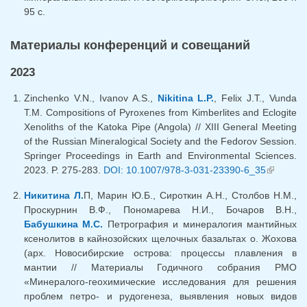
95 с.
Материалы конференций и совещаний
2023
Zinchenko V.N., Ivanov A.S.,
Nikitina L.P.
, Felix J.T., Vunda
T.M. Compositions of Pyroxenes from Kimberlites and Eclogite
Xenoliths of the Katoka Pipe (Angola) // XIII General Meeting
of the Russian Mineralogical Society and the Fedorov Session.
Springer Proceedings in Earth and Environmental Sciences.
2023. P. 275-283.
DOI: 10.1007/978-3-031-23390-6_35
(внешня
ссылка)
Никитина Л.
П, Марин Ю.Б., Сироткин А.Н., Столбов Н.М.,
Проскурнин В.Ф., Пономарева Н.И., Бочаров В.Н.,
Бабушкина М.С.
Петрография и минералогия мантийных
ксенолитов в кайнозойских щелочных базальтах о. Жохова
(арх. Новосибирские острова: процессы плавления в
мантии // Материалы Годичного собрания РМО
«Минералого-геохимические исследования для решения
проблем петро- и рудогенеза, выявления новых видов