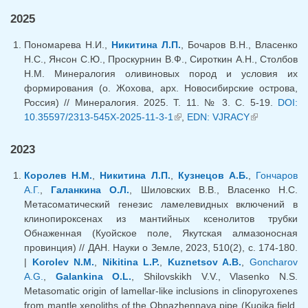
2025
Пономарева Н.И.,
Никитина Л.П.
, Бочаров В.Н., Власенко
Н.С., Янсон С.Ю., Проскурнин В.Ф., Сироткин А.Н., Столбов
Н.М. Минералогия оливиновых пород и условия их
формирования (о. Жохова, арх. Новосибирские острова,
Россия) // Минералогия. 2025. Т. 11. № 3. С. 5-19.
DOI:
10.35597/2313-545X-2025-11-3-1
(внешняя ссылка)
,
EDN: VJRACY
(внешняя
ссылка)
2023
Королев Н.М.
,
Никитина Л.П.
,
Кузнецов А.Б.
,
Гончаров
А.Г.
,
Галанкина О.Л.
, Шиловских В.В., Власенко Н.С.
Метасоматический генезис ламелевидных включений в
клинопироксенах из мантийных ксенолитов трубки
Обнаженная (Куойское поле, Якутская алмазоносная
провинция) // ДАН. Науки о Земле, 2023, 510(2), с. 174-180.
|
Korolev N.M.
,
Nikitina L.P.
,
Kuznetsov A.B.
,
Goncharov
A.G.
,
Galankina O.L.
, Shilovskikh V.V., Vlasenko N.S.
Metasomatic origin of lamellar-like inclusions in clinopyroxenes
from mantle xenoliths of the Obnazhennaya pipe (Kuoika field,