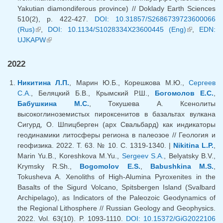
Yakutian diamondiferous province) // Doklady Earth Sciences
510(2), p. 422-427.
DOI: 10.31857/S2686739723600066
(Rus)
(внешняя ссылка)
,
DOI: 10.1134/S1028334X23600445 (Eng)
(внешняя
,
EDN:
UJKAPW
(внешняя ссылка)
ссылка)
2022
Никитина Л.П.
, Марин Ю.Б., Корешкова М.Ю.,
Сергеев
С.А.
, Беляцкий Б.В., Крымский Р.Ш.,
Богомолов Е.С.
,
Бабушкина М.С.
, Токушева А. Ксенолиты
высокоглиноземистых пироксенитов в базальтах вулкана
Сигурд, О. Шпицберген (арх Свальбард) как индикаторы
геодинамики литосферы региона в палеозое // Геология и
геофизика. 2022. Т. 63. № 10. С. 1319-1340. |
Nikitina L.P.
,
Marin Yu.B., Koreshkova M.Yu.,
Sergeev S.A.
, Belyatsky B.V.,
Krymsky R.Sh.,
Bogomolov E.S.
,
Babushkina M.S.
,
Tokusheva A. Xenoliths of High-Alumina Pyroxenites in the
Basalts of the Sigurd Volcano, Spitsbergen Island (Svalbard
Archipelago), as Indicators of the Paleozoic Geodynamics of
the Regional Lithosphere // Russian Geology and Geophysics.
2022. Vol. 63(10). P. 1093-1110.
DOI: 10.15372/GiG2022106