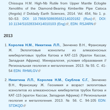
Chissupa H.M. High-Nb Rutile from Upper Mantle Eclogite
Xenoliths of the Diamond-Bearing Kimberlite Pipe Catoca
(Angola) // Doklady Earth Sciences, 2014. Vol. 454, No 1. p.
50–53.
DOI: 10.7868/S0869565214020182 (Rus)
(внешняя
,
DOI:
10.1134/S1028334X14010103 (Eng)
(внешняя ссылка)
,
EDN: RSJARN
ссылка)
(внешняя
ссылка)
2013
Королев Н.М.
,
Никитина Л.П.
, Зинченко В.Н., Франсишку
Ж. Эклогитовые ксенолиты из алмазоносных
кимберлитовых трубок Катока и КАТ-115 (Кратон Кассаи,
Западная Африка). Минералогия, условия образования //
Региональная геология и металлогения. 2013. № 55. С. 41-
54
EDN: RHWLGV
(внешняя ссылка)
Никитина Л.П.
,
Королев Н.М.
,
Скублов С.Г.
, Зинченко
В.Н., Франсишку Ж. Геохимия и возраст эклогитовых
ксенолитов из алмазоносных кимберлитов трубок Катока и
КАТ-115 (кратон Кассаи, Западная Африка) // Региональная
геология и металлогения. 2013. № 56. С. 94-105
EDN:
STDKQD
(внешняя ссылка)