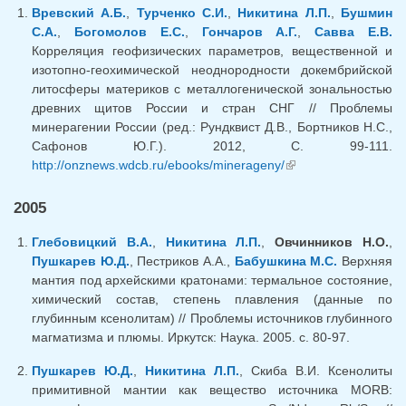
Вревский А.Б.
,
Турченко С.И.
,
Никитина Л.П.
,
Бушмин
С.А.
,
Богомолов Е.С.
,
Гончаров А.Г.
,
Савва Е.В.
Корреляция геофизических параметров, вещественной и
изотопно-геохимической неоднородности докембрийской
литосферы материков с металлогенической зональностью
древних щитов России и стран СНГ // Проблемы
минерагении России (ред.: Рундквист Д.В., Бортников Н.С.,
Сафонов Ю.Г.). 2012, С. 99-111.
http://onznews.wdcb.ru/ebooks/minerageny/
(внешняя ссылка)
2005
Глебовицкий В.А.
,
Никитина Л.П.
,
Овчинников Н.О.
,
Пушкарев Ю.Д.
, Пестриков А.А.,
Бабушкина М.С.
Верхняя
мантия под архейскими кратонами: термальное состояние,
химический состав, степень плавления (данные по
глубинным ксенолитам) // Проблемы источников глубинного
магматизма и плюмы. Иркутск: Наука. 2005. с. 80-97.
Пушкарев Ю.Д.
,
Никитина Л.П.
, Скиба В.И. Ксенолиты
примитивной мантии как вещество источника MORB: