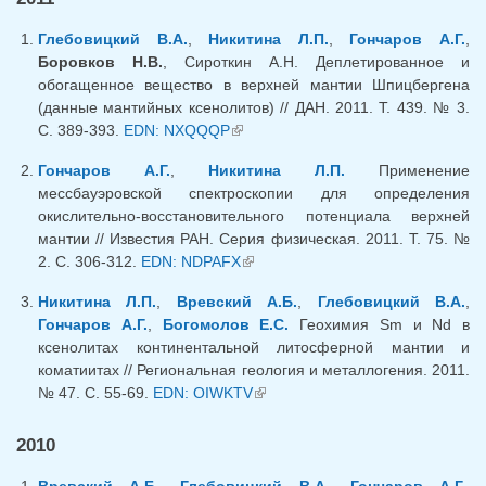
Глебовицкий В.А.
,
Никитина Л.П.
,
Гончаров А.Г.
,
Боровков Н.В.
, Сироткин А.Н. Деплетированное и
обогащенное вещество в верхней мантии Шпицбергена
(данные мантийных ксенолитов) // ДАН. 2011. Т. 439. № 3.
С. 389-393.
EDN: NXQQQP
(внешняя ссылка)
Гончаров А.Г.
,
Никитина Л.П.
Применение
мессбауэровской спектроскопии для определения
окислительно-восстановительного потенциала верхней
мантии // Известия РАН. Серия физическая. 2011. Т. 75. №
2. С. 306-312.
EDN: NDPAFX
(внешняя ссылка)
Никитина Л.П.
,
Вревский А.Б.
,
Глебовицкий В.А.
,
Гончаров А.Г.
,
Богомолов Е.С.
Геохимия Sm и Nd в
ксенолитах континентальной литосферной мантии и
коматиитах // Региональная геология и металлогения. 2011.
№ 47. С. 55-69.
EDN: OIWKTV
(внешняя ссылка)
2010
Вревский А.Б.
,
Глебовицкий В.А.
,
Гончаров А.Г.
,