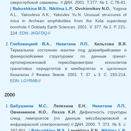
сверхглубокой скважины. // ДАН. 2001. Т.377. № 1. С.78-81.
|
Babushkina M.S.
,
Nikitina L.P.
,
Ovchinnikov N.O.
, Yugova
A.L., Yakovleva A.K., Yakovlev Yu.N. Unusual strucrures of
mica in Archean amphibolites from the Kola superdeep
borehole // Doklady Earth Sciences. 2001. V. 377. № 2. P. 221-
224.
EDN: JKGFDQ
(внешняя ссылка)
Глебовицкий В.А.
,
Никитина Л.П.
,
Хильтова В.Я.
Термальное состояние мантии под докембрийскими и
фанерозойскими структурами: по данным гранат-
ортопироксеновой термобарометрии ксенолитов
гранатовых перидотитов в кимберлитах и щелочных
базальтах // Физика Земли. 2001. Т. 37. ь 3. С. 193-214.
EDN: LGYRAB
(внешняя ссылка)
2000
Бабушкина М.С.
,
Лепехина Е.Н.
,
Никитина Л.П.
,
Овчинников Н.О.
,
Лохов К.И.
Дефектность структуры
слюд лампроитов (по данным мёссбауэровской и
инфракрасной спектроскопии) // ДАН. 2000. Т. 371. № 6. с.
797-801. |
Babushkina M.S.
,
Lepekhina E.N.
,
Nikitina L.P.
,