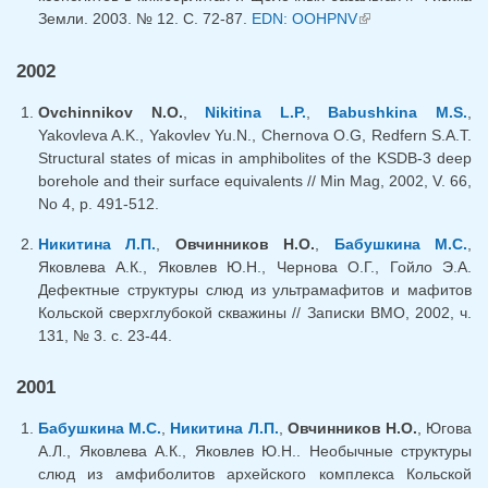
Земли. 2003. № 12. С. 72-87.
EDN: OOHPNV
(внешняя
ссылка)
2002
Ovchinnikov N.O.
,
Nikitina L.P.
,
Babushkina M.S.
,
Yakovleva A.K., Yakovlev Yu.N., Chernova O.G, Redfern S.A.T.
Structural states of micas in amphibolites of the KSDB-3 deep
borehole and their surface equivalents // Min Mag, 2002, V. 66,
No 4, p. 491-512.
Никитина Л.П.
,
Овчинников Н.О.
,
Бабушкина М.С.
,
Яковлева А.К., Яковлев Ю.Н., Чернова О.Г., Гойло Э.А.
Дефектные структуры слюд из ультрамафитов и мафитов
Кольской сверхглубокой скважины // Записки ВМО, 2002, ч.
131, № 3. с. 23-44.
2001
Бабушкина М.С.
,
Никитина Л.П.
,
Овчинников Н.О.
, Югова
А.Л., Яковлева А.К., Яковлев Ю.Н.. Необычные структуры
слюд из амфиболитов архейского комплекса Кольской