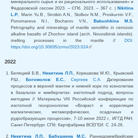
минерального сырья и их рационального использования» и
Федоровской сессии 2023. – СПб. 2023. – 367 с. |
Nikitina
L.P.
, Marin Yu.B., Sirotkin A.N., Stolbov N.M., Proskurnin V.F.,
Ponomareva N.I., Bocharov V.N.,
Babushkina M.S.
Petrography and mineralogy of mantle xenoliths in cenozoic
alkaline basalts of Zhochov island (arch. Novosibirsk islands):
melting processes in the mantle //
DOI:
https://doi.org/10.30695/zrmo/2023.024
(внешняя ссылка)
2022
Беляцкий Б.В.,
Никитина Л.П.
, Корешкова М.Ю., Крымский
Р.Ш.,
Богомолов Е.С.
,
Сергеев С.А.
Датирование
процессов в верхней мантии и нижней коре по ксенолитам
в базальтах и кимберлитах: изотопный подход, вопросы
методики // Материалы VIII Российской конференции по
изотопной геохронологии «Возраст и корреляция
магматических, метаморфических, осадочных и
рудообразующих процессов», 7-10 июня 2022 г., ИГГД РАН,
Санкт-Петербург. СПб: Картфабрика ВСЕГЕИ. С. 24-26.
Никитина Л.П.
,
Бабушкина М.С.
Раннедокембрийские