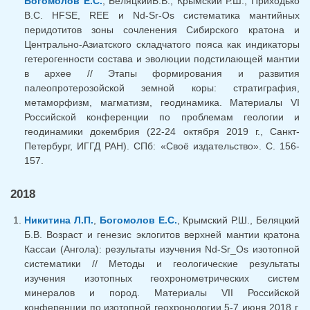
Богомолов Е.С.
, БеляцкийБ.В., Крымский Р.Ш., Приходько
В.С. HFSE, REE и Nd-Sr-Os систематика мантийных
перидотитов зоны сочленения Сибирского кратона и
Центрально-Азиатского складчатого пояса как индикаторы
гетерогенности состава и эволюции подстилающей мантии
в архее // Этапы формирования и развития
палеопротерозойской земной коры: стратиграфия,
метаморфизм, магматизм, геодинамика. Материалы VI
Российской конференции по проблемам геологии и
геодинамики докембрия (22-24 октября 2019 г., Санкт-
Петербург, ИГГД РАН). СПб: «Своё издательство». С. 156-
157.
2018
Никитина Л.П.
,
Богомолов Е.С.
, Крымский Р.Ш., Беляцкий
Б.В. Возраст и генезис эклогитов верхней мантии кратона
Кассаи (Ангола): результаты изучения Nd-Sr_Os изотопной
систематики // Методы и геологические результаты
изучения изотопных геохронометрических систем
минералов и пород. Материалы VII Российской
конференции по изотопной геохронологии 5-7 июня 2018 г.