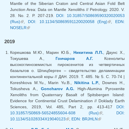
Mantle of the Siberian Craton and Central Asian Fold Belt
Junction Area: Data on Mantle Xenoliths // Petrology. 2020. V.
28. No. 2. P. 207-219.
DOI: 10.31857/S0869590320020053
(Rus)
(внешняя ссылка)
,
DOI: 10.1134/S0869591120020058 (Eng)
(внешняя
,
EDN:
NOSELR
(внешняя ссылка)
ссылка)
2019
Корешкова М.Ю., Марин Ю.Б.,
Никитина Л.П.
, Даунс Х.,
Токушева А.,
Гончаров А.Г.
Ксенолиты
высокоглиноземистых пироксенитов из четвертичных
базальтов о. Шпицберген – свидетельство деламинации
континентальной коры // ДАН. 2019. Т. 485. № 5. С. 70-74 |
Koreshkova M.Yu., Marin Yu.B.,
Nikitina L.P.
, Downes H.,
Tokusheva A.,
Goncharov A.G.
High-Alumina Pyroxenite
Xenoliths from Quaternary Basalt of Spitsbergen Island:
Evidence for Continental Crust Delamination // Doklady Earth
Sciences, 2019, Vol. 485, Part 2, pp. 413-417
DOI:
10.31857/S0869-56524855604-608 (Rus)
(внешняя
,
DOI:
10.1134/S1028334X19040123
(внешняя ссылка)
,
EDN: BRJHLN
(внешняя
ссылка)
ссылка)