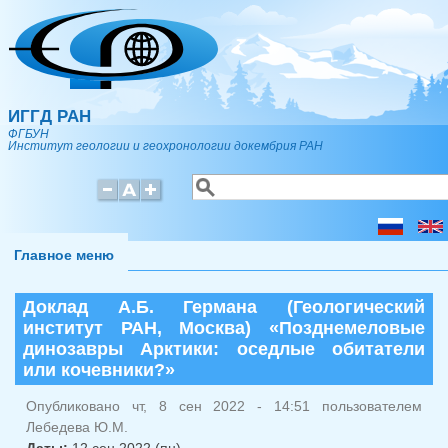
Перейти к основному содержанию
ИГГД РАН
ФГБУН
Институт геологии и геохронологии докембрия РАН
Поиск
Форма поиска
Главное меню
Доклад А.Б. Германа (Геологический
институт РАН, Москва) «Позднемеловые
динозавры Арктики: оседлые обитатели
или кочевники?»
Опубликовано чт, 8 сен 2022 - 14:51 пользователем
Лебедева Ю.М.