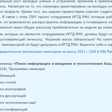
альный рост молодых учёных и устранение пробелов в практич
оты. Несмотря на то, что семинары ориентированы на молодых учё
от возраста. Кроме того, мы широко приветствуем участие студен
. В связи с этим СМУ просит сотрудников ИГГД РАН, которые ра
е, по возможности, распространять информацию о готовящихся с
аняться через общую рассылку приблизительно за неделю до семи
и, которые не являются сотрудниками ИГГД РАН, должны будут оф
достоверяющий личность). Ношение масок обязательно! На пунк
температурой не будут допущены в ИГГД РАН. Берегите себя и о
варительное расписание семинаров на весну 2021 г. (165.6 KB)
Рас
семинар
«Поиск информации и введение в геологические баз
. 118). Программа семинара:
убликаций
ск статей
иск монографий
ск диссертаций
ск геологических карт
ск конференций