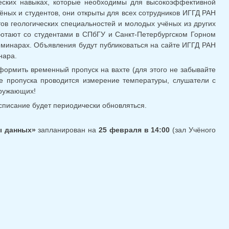
еских навыках, которые необходимы для высокоэффективной
ных и студентов, они открыты для всех сотрудников ИГГД РАН
тов геологических специальностей и молодых учёных из других
ботают со студентами в СПбГУ и Санкт-Петербургском Горном
еминарах. Объявления будут публиковаться на сайте ИГГД РАН
нара.
ормить временный пропуск на вахте (для этого не забывайте
те пропуска проводится измерение температуры, слушатели с
кружающих!
писание будет периодически обновляться.
ы данных»
запланирован на
25 февраля в 14:00
(зал Учёного