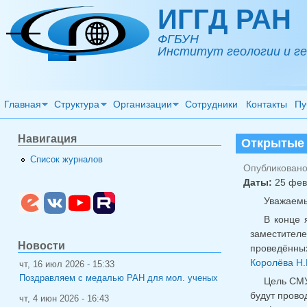
Перейти к основному содержанию
ИГГД РАН
ФГБУН
Институт геологии и ге
Главная
Структура
Организации
Сотрудники
Контакты
Пу
Навигация
Открытые 
Список журналов
Опубликовано 
Даты:
25 фев
Уважаемы
В конце 
заместител
Новости
проведённых
Королёва Н.
чт, 16 июл 2026 - 15:33
Поздравляем с медалью РАН для мол. ученых
Цель СМУ
будут прово
чт, 4 июн 2026 - 16:43