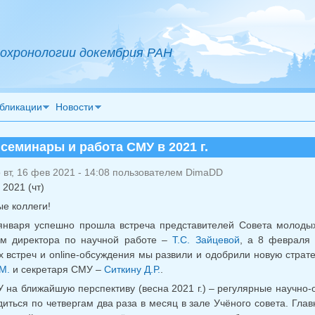
охронологии докембрия РАН
бликации
Новости
семинары и работа СМУ в 2021 г.
вт, 16 фев 2021 - 14:08 пользователем
DimaDD
 2021 (чт)
е коллеги!
января успешно прошла встреча представителей Совета молоды
ем директора по научной работе –
Т.С. Зайцевой
, а 8 февраля 
 встреч и online-обсуждения мы развили и одобрили новую страт
М.
и секретаря СМУ –
Ситкину Д.Р.
.
 на ближайшую перспективу (весна 2021 г.) – регулярные научно
диться по четвергам два раза в месяц в зале Учёного совета. Гла