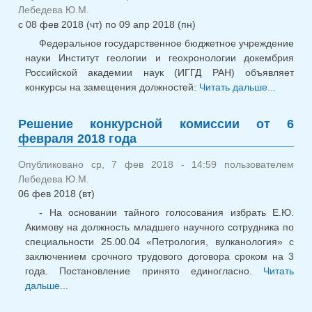
Лебедева Ю.М.
с
08 фев 2018 (чт)
по
09 апр 2018 (пн)
Федеральное государственное бюджетное учреждение
науки Институт геологии и геохронологии докембрия
Российской академии наук (ИГГД РАН) объявляет
конкурсы на замещения должностей:
Читать дальше...
о
Конкурс
ваканс
Решение конкурсной комиссии от 6
гл.н.с
февраля 2018 года
ваканс
м.н.с
Опубликовано ср, 7 фев 2018 - 14:59 пользователем
ваканси
Лебедева Ю.М.
06 фев 2018 (вт)
- На основании тайного голосования избрать Е.Ю.
Акимову на должность младшего научного сотрудника по
специальности 25.00.04 «Петрология, вулканология» с
заключением срочного трудового договора сроком на 3
года. Постановление принято единогласно.
Читать
дальше...
о Решение конкурсной комиссии от 6 февраля
2018 года