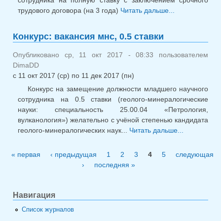
трудового договора (на 3 года)
Читать дальше...
о Решение
конкурсной
комиссии от
Конкурс: вакансия мнс, 0.5 ставки
14 ноября
2017 года
Опубликовано ср, 11 окт 2017 - 08:33 пользователем
DimaDD
с
11 окт 2017 (ср)
по
11 дек 2017 (пн)
Конкурс на замещение должности младшего научного
сотрудника на 0.5 ставки (геолого-минералогические
науки: специальность 25.00.04 «Петрология,
вулканология») желательно с учёной степенью кандидата
геолого-минералогических наук...
Читать дальше...
о
Конкурс:
вакансия
« первая
‹ предыдущая
1
2
3
4
5
следующая
Страницы
мнс, 0.
›
последняя »
ставки
Навигация
Список журналов