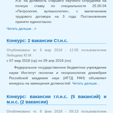
А.В. на должность старшего научного сотрудника на
полную ставку по специальности 25.00.04
«Петрология, вулканология», с заключением
трудового договора на 3 года. Постановление
принято единогласно.
Читать дальше...
о Решение конкурсной комиссии от 10
>
апреля 2018
Конкурс: 2 вакансии Ст.н.с.
Опубликовано вт, 6 мар 2018 - 12:05 пользователем
Лебедева Ю.М.
с
07 мар 2018 (ср)
по
09 апр 2018 (пн)
Федеральное государственное бюджетное учреждение
науки Институт геологии и геохронологии докембрия
Российской академии наук (ИГГД РАН) объявляет
конкурсы на замещения должностей:
Читать дальше...
о
Конкур
ваканс
Конкурс: вакансии гл.н.с. (5 вакансий) и
Ст.н.с.
м.н.с. (2 вакансии)
Опубликовано чт, 8 фев 2018 - 09:23 пользователем