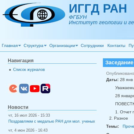
Перейти к основному содержанию
ИГГД РАН
ФГБУН
Институт геологии и ге
Главная
Структура
Организации
Сотрудники
Контакты
Пу
Навигация
Заседание
Список журналов
Опубликовано 
Даты:
28 янв 
Уважаемы
28 январ
ПОВЕСТКА
Новости
1. Отчет
чт, 16 июл 2026 - 15:33
2. Разное
Поздравляем с медалью РАН для мол. ученых
Темы:
Проч
чт, 4 июн 2026 - 16:43