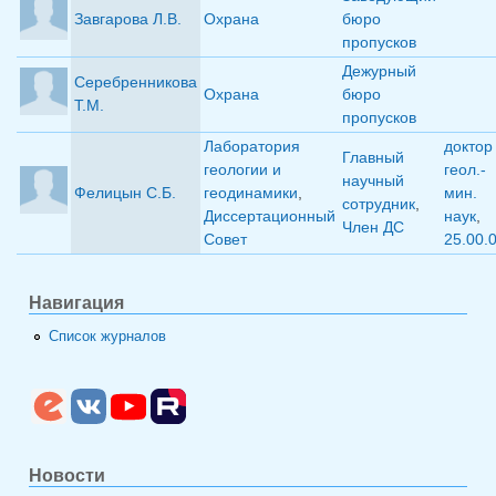
Завгарова Л.В.
Охрана
бюро
пропусков
Дежурный
Серебренникова
Охрана
бюро
Т.М.
пропусков
Лаборатория
доктор
Главный
геологии и
геол.-
научный
Фелицын С.Б.
геодинамики
,
мин.
сотрудник
,
Диссертационный
наук
,
Член ДС
Совет
25.00.
Навигация
Список журналов
Новости