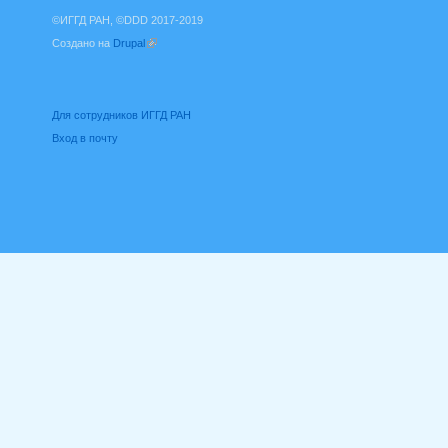
©ИГГД РАН, ©DDD 2017-2019
Создано на
Drupal
(внешняя ссылка)
Для сотрудников ИГГД РАН
Вход в почту