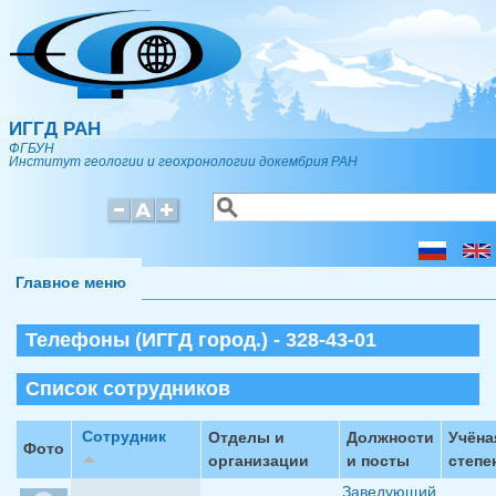
Перейти к основному содержанию
ИГГД РАН
ФГБУН
Институт геологии и геохронологии докембрия РАН
Поиск
Форма поиска
Главное меню
Телефоны (ИГГД город.) - 328-43-01
Список сотрудников
Сотрудник
Отделы и
Должности
Учёна
Фото
организации
и посты
степе
Заведующий