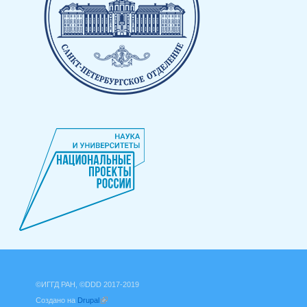
©ИГГД РАН, ©DDD 2017-2019
Создано на
Drupal
(внешняя ссылка)