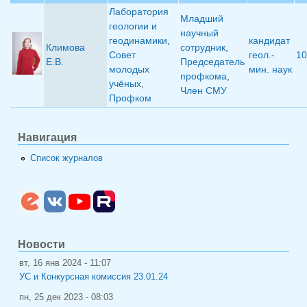
Лаборатория
Младший
геологии и
научный
геодинамики
,
кандидат
Климова
сотрудник
,
Совет
геол.-
10
Е.В.
Председатель
молодых
мин. наук
профкома
,
учёных
,
Член СМУ
Профком
Навигация
Список журналов
Новости
вт, 16 янв 2024 - 11:07
УС и Конкурсная комиссия 23.01.24
пн, 25 дек 2023 - 08:03