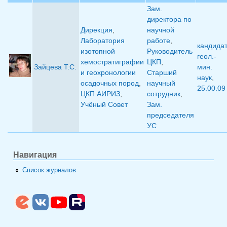
Зам.
директора по
Дирекция
,
научной
Лаборатория
работе
,
кандида
изотопной
Руководитель
геол.-
хемостратиграфии
ЦКП
,
Зайцева Т.С.
мин.
и геохронологии
Старший
наук
,
осадочных пород
,
научный
25.00.09
ЦКП АИРИЗ
,
сотрудник
,
Учёный Совет
Зам.
председателя
УС
Навигация
Список журналов