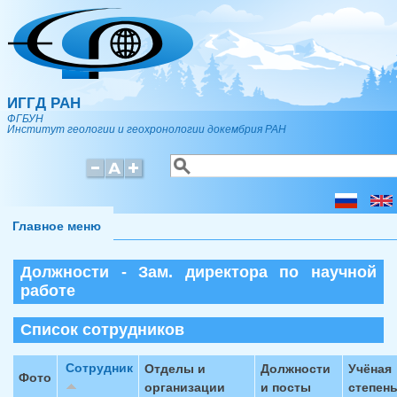
Перейти к основному содержанию
ИГГД РАН
ФГБУН
Институт геологии и геохронологии докембрия РАН
Поиск
Форма поиска
Главное меню
Должности - Зам. директора по научной
работе
Список сотрудников
Сотрудник
Отделы и
Должности
Учёная
Фото
организации
и посты
степен