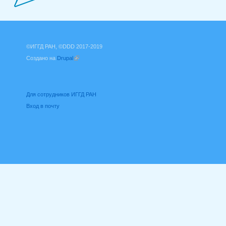
©ИГГД РАН, ©DDD 2017-2019
Создано на
Drupal
(внешняя ссылка)
Для сотрудников ИГГД РАН
Вход в почту