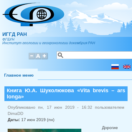
Перейти к основному содержанию
ИГГД РАН
ФГБУН
Институт геологии и геохронологии докембрия РАН
Поиск
Форма поиска
Главное меню
Книга Ю.А. Шуколюкова «Vita brevis – ars
longa»
Опубликовано пн, 17 июн 2019 - 16:32 пользователем
DimaDD
Даты:
17 июн 2019 (пн)
Дорогие