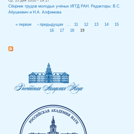
ср, 15 дек 2010 - 19:17
Сборник трудов молодых учёных ИГГД РАН. Редакторы: В.С.
Абушкевич и Н.А. Алфимова
Страницы
« первая
‹ предыдущая
…
11
12
13
14
15
16
17
18
19