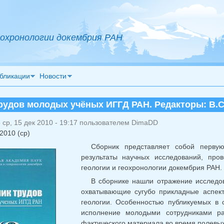
охронологии докембрия РАН
бликации
Новости
рудов молодых учёных ИГГД РАН. Редакторы: В.С
ср, 15 дек 2010 - 19:17 пользователем
DimaDD
2010 (ср)
Сборник представляет собой перву
результаты научных исследований, пр
геологии и геохронологии докембрия РАН.
В сборнике нашли отражение исследов
охватывающие сугубо прикладные аспект
геологии. Особенностью публикуемых в 
исполнение молодыми сотрудниками ра
фактического материала во время полевых