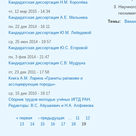
Кандидатская диссертация Н.М. Королёва
Научног
чт, 12 мар 2015 - 14:34
геохимич
Кандидатская диссертация А.Е. Мельника
Темы:
Вака
пн, 22 дек 2014 - 16:11
Кандидатская диссертация Ю.М. Лебедевой
ср, 25 июн 2014 - 19:57
Кандидатская диссертация Ю.С. Егоровой
пн, 3 фев 2014 - 21:47
Кандидатская диссертация С.В. Мудрука
пт, 23 дек 2011 - 17:58
Книга А.М. Ларина «Граниты рапакиви и
ассоциирующие породы»
ср, 15 дек 2010 - 19:17
Сборник трудов молодых учёных ИГГД РАН.
Редакторы: В.С. Абушкевич и Н.А. Алфимова
Страницы
« первая
‹ предыдущая
…
11
12
13
14
15
16
17
18
19