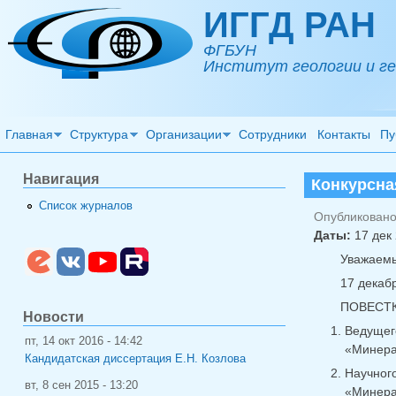
Перейти к основному содержанию
ИГГД РАН
ФГБУН
Институт геологии и ге
Главная
Структура
Организации
Сотрудники
Контакты
Пу
Навигация
Конкурсна
Список журналов
Опубликовано 
Даты:
17 дек 
Уважаемы
17 декабр
ПОВЕСТК
Новости
Ведущег
пт, 14 окт 2016 - 14:42
«Минерал
Кандидатская диссертация Е.Н. Козлова
Научног
вт, 8 сен 2015 - 13:20
«Минерал