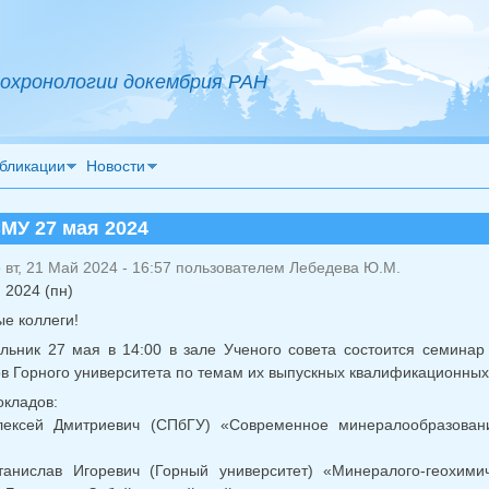
охронологии докембрия РАН
бликации
Новости
МУ 27 мая 2024
вт, 21 Май 2024 - 16:57 пользователем
Лебедева Ю.М.
 2024 (пн)
е коллеги!
льник 27 мая в 14:00 в зале Ученого совета состоится семин
в Горного университета по темам их выпускных квалификационных 
окладов:
лексей Дмитриевич (СПбГУ) «Современное минералообразован
танислав Игоревич (Горный университет) «Минералого-геохимич