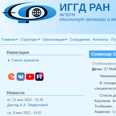
Перейти к основному содержанию
ИГГД РАН
ФГБУН
Институт геологии и ге
Главная
Структура
Организации
Сотрудники
Контакты
Пу
Навигация
Семинар С
Список журналов
Опубликовано 
Даты:
27 Май
Уважаемы
В понеде
специалисто
Новости
Список д
вт, 21 июн 2022 - 15:39
Корсаков А
Доклад А.А. Перфиловой
Толбачик»;
Азаренко С
ср, 8 июн 2022 - 14:07