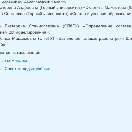
и Бахтарнак, Забайкальский край»;
атерина Андреевна (Горный университет) «Эклогиты Максютово (Юж
а Сергеевна (Горный университет) «Состав и условия образовани
а Екатерина Станиславовна (СПбГУ) «Определение состава
нием 2D моделирования»;
лиса Максимовна (СПбГУ) «Выявление таликов района реки Шест
й».
ются все желающие!
ные семинары
:
Совет молодых учёных