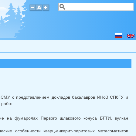
Поиск
Форма поиска
ар СМУ с представлением докладов бакалавров ИНоЗ СПбГУ и
работ.
ие на фумаролах Первого шлакового конуса БТТИ, вулкан
еские особенности кварц-анкерит-пиритовых метасоматитов