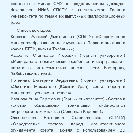
состоится семинар СМУ с представлением докладов
бакалавров ИНоЗ СПбГУ и специалистов Горного
университета по темам их выпускных квалификационных
работ.
Список докладов:
Корсаков Алексей Дмитриевич (СПбГУ) «Современное
минералообразование на фумаролах Первого шлакового
конуса БТТИ, вулкан Толбачик»;
Азаренко Станислав Игоревич (Горный университет)
«Минералого-геохимические особенности кварц-анкерит-
пиритовых метасоматитов истоков реки Бахтарнак,
Забайкальский край»;
Потанина Екатерина Андреевна (Горный университет)
«Эклогиты Максютово (Южный Урал): состав пород и
минералов, условия генезиса»;
Иванова Анна Сергеевна (Горный университет) «Состав и
условия образования гранатовых амфиболитов
нигрозерского комплекса (Северная Карелия)»;
Овсянникова Екатерина Станиславовна (СПбГУ)
«Определение состава пород магнитоактивного
фундамента хребта Гаккеля с использованием 2D