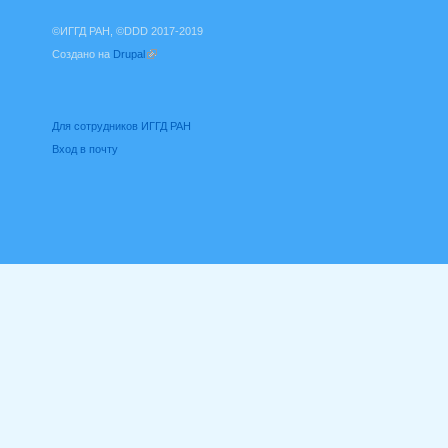
©ИГГД РАН, ©DDD 2017-2019
Создано на
Drupal
(внешняя ссылка)
Для сотрудников ИГГД РАН
Вход в почту