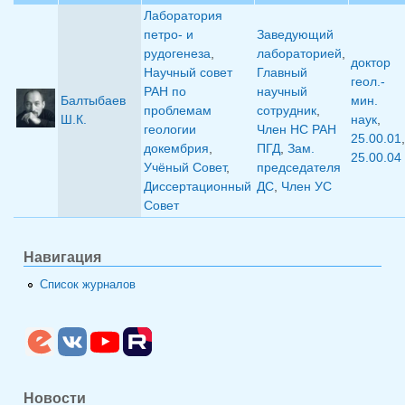
Лаборатория
петро- и
Заведующий
рудогенеза
,
лабораторией
,
доктор
Научный совет
Главный
геол.-
РАН по
научный
Балтыбаев
мин.
проблемам
сотрудник
,
Ш.К.
наук
,
геологии
Член НС РАН
25.00.01
,
докембрия
,
ПГД
,
Зам.
25.00.04
Учёный Совет
,
председателя
Диссертационный
ДС
,
Член УС
Совет
Навигация
Список журналов
Новости