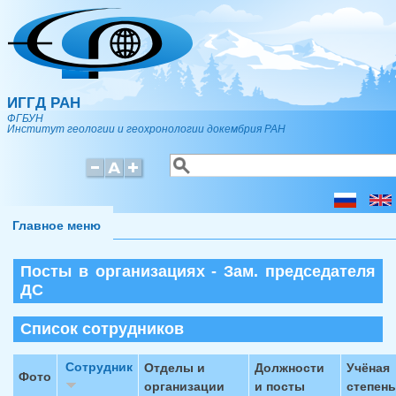
Перейти к основному содержанию
ИГГД РАН
ФГБУН
Институт геологии и геохронологии докембрия РАН
Поиск
Форма поиска
Главное меню
Посты в организациях - Зам. председателя
ДС
Список сотрудников
Сотрудник
Отделы и
Должности
Учёная
Фото
организации
и посты
степень