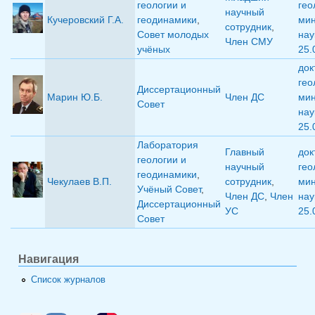
геологии и
гео
научный
Кучеровский Г.А.
геодинамики
,
мин
сотрудник
,
Совет молодых
нау
Член СМУ
учёных
25.
док
гео
Диссертационный
Марин Ю.Б.
Член ДС
мин
Совет
нау
25.
Лаборатория
Главный
док
геологии и
научный
гео
геодинамики
,
Чекулаев В.П.
сотрудник
,
мин
Учёный Совет
,
Член ДС
,
Член
нау
Диссертационный
УС
25.
Совет
Навигация
Список журналов