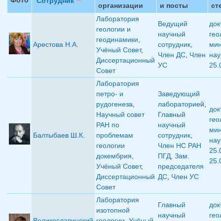
Сотрудник
организации
и посты
ст
Лаборатория
Ведущий
док
геологии и
научный
гео
геодинамики
,
Арестова Н.А.
сотрудник
,
мин
Учёный Совет
,
Член ДС
,
Член
нау
Диссертационный
УС
25.
Совет
Лаборатория
петро- и
Заведующий
рудогенеза
,
лабораторией
,
док
Научный совет
Главный
гео
РАН по
научный
мин
Балтыбаев Ш.К.
проблемам
сотрудник
,
нау
геологии
Член НС РАН
25.
докембрия
,
ПГД
,
Зам.
25.
Учёный Совет
,
председателя
Диссертационный
ДС
,
Член УС
Совет
Лаборатория
Главный
док
изотопной
научный
гео
Великославинский
геологии
,
Учёный