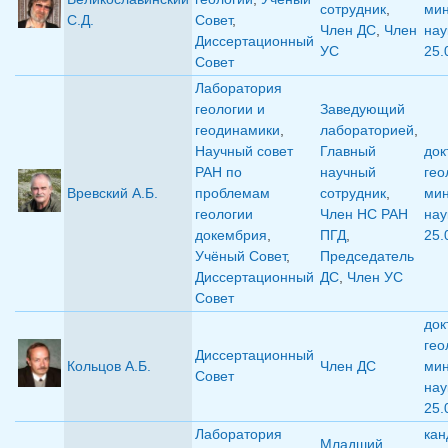
сотрудник
,
мин
С.Д.
Совет
,
Член ДС
,
Член
нау
Диссертационный
УС
25.
Совет
Лаборатория
геологии и
Заведующий
геодинамики
,
лабораторией
,
Научный совет
Главный
док
РАН по
научный
гео
Вревский А.Б.
проблемам
сотрудник
,
мин
геологии
Член НС РАН
нау
докембрия
,
ПГД
,
25.
Учёный Совет
,
Председатель
Диссертационный
ДС
,
Член УС
Совет
док
гео
Диссертационный
Кольцов А.Б.
Член ДС
мин
Совет
нау
25.
Лаборатория
кан
Младший