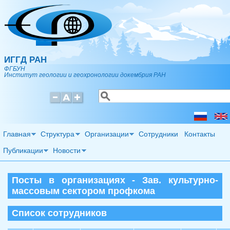
Перейти к основному содержанию
ИГГД РАН
ФГБУН
Институт геологии и геохронологии докембрия РАН
Поиск
Форма поиска
Главная
Структура
Организации
Сотрудники
Контакты
Публикации
Новости
Посты в организациях - Зав. культурно-
массовым сектором профкома
Список сотрудников