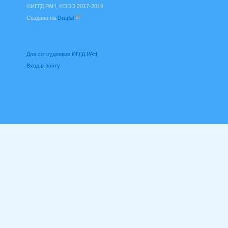
©ИГГД РАН, ©DDD 2017-2019
Создано на
Drupal
(внешняя ссылка)
Для сотрудников ИГГД РАН
Вход в почту