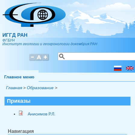
Перейти к основному содержанию
ИГГД РАН
ФГБУН
Институт геологии и геохронологии докембрия РАН
Поиск
Форма поиска
Главное меню
Главная
>
Образование
>
Приказы
Анисимов Р.Л.
Навигация