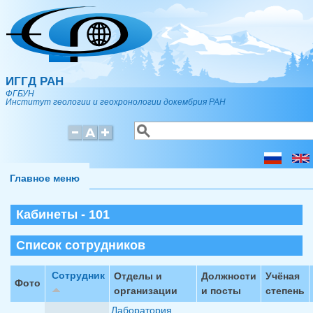
Перейти к основному содержанию
ИГГД РАН
ФГБУН
Институт геологии и геохронологии докембрия РАН
Поиск
Форма поиска
Главное меню
Кабинеты - 101
Список сотрудников
Сотрудник
Отделы и
Должности
Учёная
Фото
организации
и посты
степень
Лаборатория