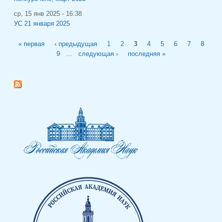
ср, 15 янв 2025 - 16:38
УС 21 января 2025
Страницы
« первая
‹ предыдущая
1
2
3
4
5
6
7
8
9
…
следующая ›
последняя »