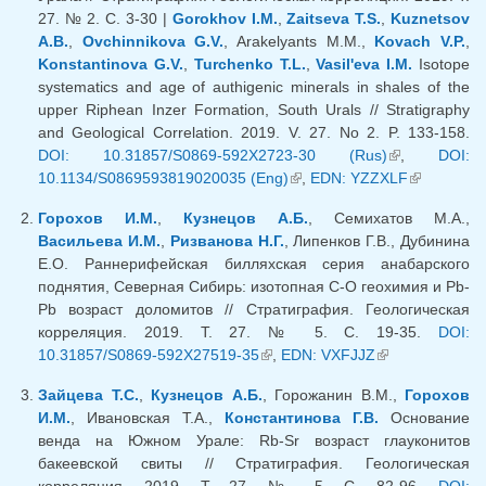
27. № 2. С. 3-30 |
Gorokhov I.M.
,
Zaitseva T.S.
,
Kuznetsov
A.B.
,
Ovchinnikova G.V.
, Arakelyants M.M.,
Kovach V.P.
,
Konstantinova G.V.
,
Turchenko T.L.
,
Vasil'eva I.M.
Isotope
systematics and age of authigenic minerals in shales of the
upper Riphean Inzer Formation, South Urals // Stratigraphy
and Geological Correlation. 2019. V. 27. No 2. P. 133-158.
DOI: 10.31857/S0869-592X2723-30 (Rus)
(внешняя
,
DOI:
10.1134/S0869593819020035 (Eng)
(внешняя ссылка)
,
EDN: YZZXLF
ссылка)
(внешняя
ссылка)
Горохов И.М.
,
Кузнецов А.Б.
, Семихатов М.А.,
Васильева И.М.
,
Ризванова Н.Г.
, Липенков Г.В., Дубинина
Е.О. Раннерифейская билляхская серия анабарского
поднятия, Северная Сибирь: изотопная C-O геохимия и Pb-
Pb возраст доломитов // Стратиграфия. Геологическая
корреляция. 2019. Т. 27. № 5. С. 19-35.
DOI:
10.31857/S0869-592X27519-35
(внешняя ссылка)
,
EDN: VXFJJZ
(внешняя
ссылка)
Зайцева Т.С.
,
Кузнецов А.Б.
, Горожанин В.М.,
Горохов
И.М.
, Ивановская Т.А.,
Константинова Г.В.
Основание
венда на Южном Урале: Rb-Sr возраст глауконитов
бакеевской свиты // Стратиграфия. Геологическая