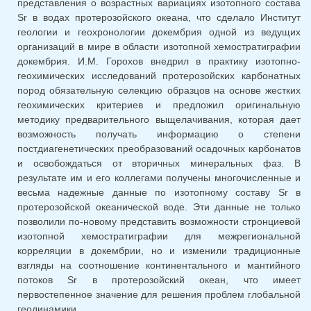
представления о возрастных вариациях изотопного состава
Sr в водах протерозойского океана, что сделало Институт
геологии и геохронологии докембрия одной из ведущих
организаций в мире в области изотопной хемостратиграфии
докембрия. И.М. Горохов внедрил в практику изотопно-
геохимических исследований протерозойских карбонатных
пород обязательную селекцию образцов на основе жестких
геохимических критериев и предложил оригинальную
методику предварительного выщелачивания, которая дает
возможность получать информацию о степени
постдиагенетических преобразований осадочных карбонатов
и освобождаться от вторичных минеральных фаз. В
результате им и его коллегами получены многочисленные и
весьма надежные данные по изотопному составу Sr в
протерозойской океанической воде. Эти данные не только
позволили по-новому представить возможности стронциевой
изотопной хемостратиграфии для межрегиональной
корреляции в докембрии, но и изменили традиционные
взгляды на соотношение континентального и мантийного
потоков Sr в протерозойский океан, что имеет
первостепенное значение для решения проблем глобальной
геодинамики.