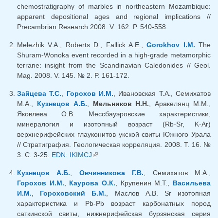
chemostratigraphy of marbles in northeastern Mozambique:
apparent depositional ages and regional implications //
Precambrian Research 2008. V. 162. P. 540-558.
Melezhik V.A., Roberts D., Fallick A.E.,
Gorokhov I.M.
The
Shuram-Wonoka event recorded in a high-grade metamorphic
terrane: insight from the Scandinavian Caledonides // Geol.
Mag. 2008. V. 145. № 2. P. 161-172.
Зайцева Т.С.
,
Горохов И.М.
, Ивановская Т.А., Семихатов
М.А.,
Кузнецов А.Б.
,
Мельников Н.Н.
, Аракелянц М.М.,
Яковлева О.В. Мессбауэровские характеристики,
минералогия и изотопный возраст (Rb-Sr, K-Ar)
верхнерифейских глауконитов укской свиты Южного Урала
// Стратиграфия. Геологическая корреляция. 2008. Т. 16. №
3. С. 3-25.
EDN: IKIMCJ
(внешняя ссылка)
Кузнецов А.Б.
,
Овчинникова Г.В.
, Семихатов М.А.,
Горохов И.М.
,
Каурова О.К.
, Крупенин М.Т.,
Васильева
И.М.
,
Гороховский Б.М.
, Маслов А.В. Sr изотопная
характеристика и Pb-Pb возраст карбонатных пород
саткинской свиты, нижнерифейская бурзянская серия