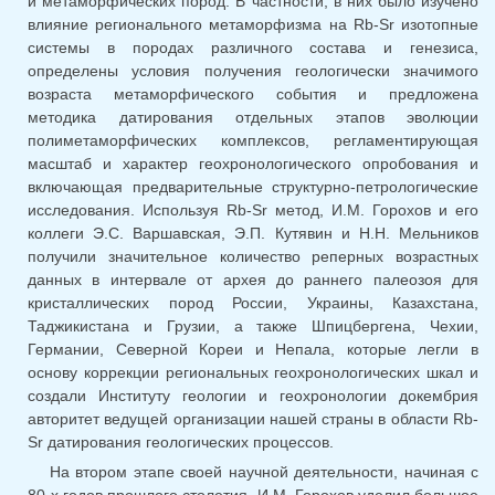
и метаморфических пород. В частности, в них было изучено
влияние регионального метаморфизма на Rb-Sr изотопные
системы в породах различного состава и генезиса,
определены условия получения геологически значимого
возраста метаморфического события и предложена
методика датирования отдельных этапов эволюции
полиметаморфических комплексов, регламентирующая
масштаб и характер геохронологического опробования и
включающая предварительные структурно-петрологические
исследования. Используя Rb-Sr метод, И.М. Горохов и его
коллеги Э.С. Варшавская, Э.П. Кутявин и Н.Н. Мельников
получили значительное количество реперных возрастных
данных в интервале от архея до раннего палеозоя для
кристаллических пород России, Украины, Казахстана,
Таджикистана и Грузии, а также Шпицбергена, Чехии,
Германии, Северной Кореи и Непала, которые легли в
основу коррекции региональных геохронологических шкал и
создали Институту геологии и геохронологии докембрия
авторитет ведущей организации нашей страны в области Rb-
Sr датирования геологических процессов.
На втором этапе своей научной деятельности, начиная с