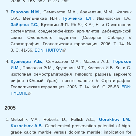
2006. V. 163. № 2. P. 277-289.
Горохов И.М.
, Семихатов М.А., Аракелянц М.М., Фаллик
Э.А.,
Мельников Н.Н.
,
Турченко Т.Л.
, Ивановская Т.А.,
Зайцева Т.С.
,
Кутявин Э.П.
Rb-Sr, K-Ar, H- и O-изотопная
систематика среднерифейских аргиллитов дебенгдинской
свиты Оленекского поднятия (Северная Сибирь) //
Стратиграфия. Геологическая корреляция. 2006. Т. 14. №
3. С. 41-56.
EDN: HUITOV
(внешняя ссылка)
Кузнецов А.Б.
, Семихатов М.А., Маслов А.В.,
Горохов
И.М.
, Прасолов Э.М., Крупенин М.Т., Кислова И.В. Sr- и С-
изотопная хемостратиграфия типового разреза верхнего
рифея (Южный Урал): новые данные // Стратиграфия.
Геологическая корреляция. 2006. Т. 14. № 6. С. 25-53.
EDN:
HYLOHL
(внешняя ссылка)
2005
Melezhik V.A., Roberts D., Fallick A.E.,
Gorokhov I.M.
,
Kuznetsov A.B.
Geochemical preservation potential of high-
grade calcite marble versus dolomite marble: implication for