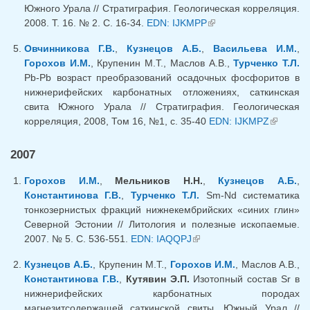
Южного Урала // Стратиграфия. Геологическая корреляция.
2008. Т. 16. № 2. C. 16-34.
EDN: IJKMPP
(внешняя ссылка)
Овчинникова Г.В.
,
Кузнецов А.Б.
,
Васильева И.М.
,
Горохов И.М.
, Крупенин М.Т., Маслов А.В.,
Турченко Т.Л.
Pb-Pb возраст преобразований осадочных фосфоритов в
нижнерифейских карбонатных отложениях, саткинская
свита Южного Урала // Стратиграфия. Геологическая
корреляция, 2008, Том 16, №1, с. 35-40
EDN: IJKMPZ
(внешня
ссылка)
2007
Горохов И.М.
,
Мельников Н.Н.
,
Кузнецов А.Б.
,
Константинова Г.В.
,
Турченко Т.Л.
Sm-Nd систематика
тонкозернистых фракций нижнекембрийских «синих глин»
Северной Эстонии // Литология и полезные ископаемые.
2007. № 5. С. 536-551.
EDN: IAQQPJ
(внешняя ссылка)
Кузнецов А.Б.
, Крупенин М.Т.,
Горохов И.М.
, Маслов А.В.,
Константинова Г.В.
,
Кутявин Э.П.
Изотопный состав Sr в
нижнерифейских карбонатных породах
магнезитсодержащей саткинской свиты, Южный Урал //