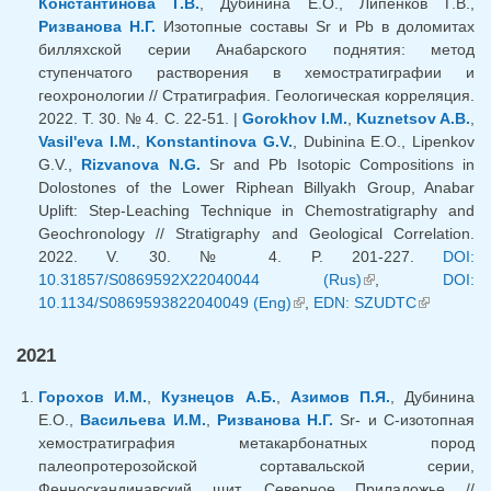
Константинова Г.В.
, Дубинина Е.О., Липенков Г.В.,
Ризванова Н.Г.
Изотопные составы Sr и Pb в доломитах
билляхской серии Анабарского поднятия: метод
ступенчатого растворения в хемостратиграфии и
геохронологии // Стратиграфия. Геологическая корреляция.
2022. Т. 30. № 4. С. 22-51. |
Gorokhov I.M.
,
Kuznetsov A.B.
,
Vasil'eva I.M.
,
Konstantinova G.V.
, Dubinina E.O., Lipenkov
G.V.,
Rizvanova N.G.
Sr and Pb Isotopic Compositions in
Dolostones of the Lower Riphean Billyakh Group, Anabar
Uplift: Step-Leaching Technique in Chemostratigraphy and
Geochronology // Stratigraphy and Geological Correlation.
2022. V. 30. № 4. P. 201-227.
DOI:
10.31857/S0869592X22040044 (Rus)
(внешняя
,
DOI:
10.1134/S0869593822040049 (Eng)
(внешняя ссылка)
,
EDN: SZUDTC
ссылка)
(внешняя
ссылка)
2021
Горохов И.М.
,
Кузнецов А.Б.
,
Азимов П.Я.
, Дубинина
Е.О.,
Васильева И.М.
,
Ризванова Н.Г.
Sr- и C-изотопная
хемостратиграфия метакарбонатных пород
палеопротерозойской сортавальской серии,
Фенноскандинавский щит, Северное Приладожье //