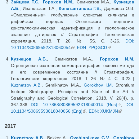
Зайцева Т.С.
,
Горохов И.М.
, Семихатов М.А.,
Кузнецов
А.Б.
, Ивановская Т.А.,
Константинова Г.В.
, Доржиева О.В.
«Омоложенные» глобулярные слоистые силикаты в
рифейских породах Оленекского поднятия:
кристаллохимическая идентификация и геологическое
значение датировок // Стратиграфия. Геологическая
корреляция. 2018. Т. 26. № 5S. С. 3-26.
DOI:
10.1134/S0869592X18060054
(внешняя ссылка)
,
EDN: YPQGCD
(внешняя
ссылка)
Кузнецов А.Б.
, Семихатов М.А.,
Горохов И.М.
Стронциевая изотопная хемостратиграфия: основы метода
и его современное состояние // Стратиграфия.
Геологическая корреляция. 2018. Т. 26. № 4. С. 3-23 |
Kuznetsov A.B.
, Semikhatov M.A.,
Gorokhov I.M.
Strontium
Isotope Stratigraphy: Principles and State of the Art //
Stratigraphy and Geological Correlation. 2018. V. 26(4), p.
367-386
DOI: 10.7868/S0869592X18040014 (Rus)
(внешняя
,
DOI:
10.1134/S0869593818040056 (Eng)
(внешняя ссылка)
,
EDN: XUKMJN
ссылка)
(внешняя
ссылка)
2017
Kuznetsov A.B.
, Bekker A.,
Ovchinnikova G.V.
,
Gorokhov