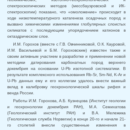
спектроскопических методов (мессбауэровской и ИК-
спектроскопии) показано, что «омоложение» происходит в
ходе низкотемпературного катагенеза осадочных пород и
вызвано химическими изменениями глобулярных слоистых
силикатов с последующим упорядочением катионов в
октаэдрическом слое.
И.М. Горохов (вместе с Г.В. Овчинниковой, О.К. Кауровой,
И.М. Васильевой и Б.М. Гороховским) известен также и
своим активным участием в разработке и применении новой
методики датирования карбонатных пород верхнего
докембрия на основании U-Pb изотопной систематики. В
результате комплексного использования Rb-Sr, Sm-Nd, K-Ar и
U-Pb данных ему и его коллегам удалось внести важный
вклад в калибровку геохронологической шкалы рифея и
венда России.
Работы И.М. Горохова, А.Б. Кузнецова (Институт геологии
и геохронологии докембрия РАН), М.А. Семихатова
(Геологический институт РАН) и В.А. Мележика
(Геологическая служба Норвегии) в конце 20-го и начале 21-
го столетий внесли существенные изменения в