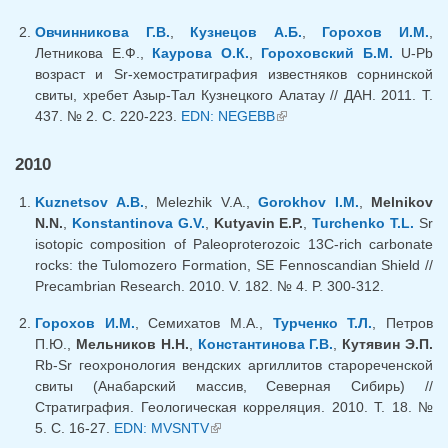
Овчинникова Г.В.
,
Кузнецов А.Б.
,
Горохов И.М.
,
Летникова Е.Ф.,
Каурова О.К.
,
Гороховский Б.М.
U-Pb
возраст и Sr-хемостратиграфия известняков сорнинской
свиты, хребет Азыр-Тал Кузнецкого Алатау // ДАН. 2011. Т.
437. № 2. С. 220-223.
EDN: NEGEBB
(внешняя ссылка)
2010
Kuznetsov A.B.
, Melezhik V.A.,
Gorokhov I.M.
,
Melnikov
N.N.
,
Konstantinova G.V.
,
Kutyavin E.P.
,
Turchenko T.L.
Sr
isotopic composition of Paleoproterozoic 13C-rich carbonate
rocks: the Tulomozero Formation, SE Fennoscandian Shield //
Precambrian Research. 2010. V. 182. № 4. P. 300-312.
Горохов И.М.
, Семихатов М.А.,
Турченко Т.Л.
, Петров
П.Ю.,
Мельников Н.Н.
,
Константинова Г.В.
,
Кутявин Э.П.
Rb-Sr геохронология вендских аргиллитов старореченской
свиты (Анабарский массив, Северная Сибирь) //
Стратиграфия. Геологическая корреляция. 2010. Т. 18. №
5. С. 16-27.
EDN: MVSNTV
(внешняя ссылка)