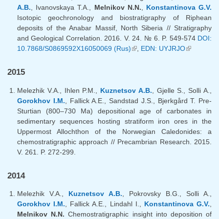
A.B.
, Ivanovskaya T.A.,
Melnikov N.N.
,
Konstantinova G.V.
Isotopic geochronology and biostratigraphy of Riphean
deposits of the Anabar Massif, North Siberia // Stratigraphy
and Geological Correlation. 2016. V. 24. № 6. P. 549-574
DOI:
10.7868/S0869592X16050069 (Rus)
(внешняя ссылка)
,
EDN: UYJRJO
(внешняя
ссылка)
2015
Melezhik V.A., Ihlen P.M.,
Kuznetsov A.B.
, Gjelle S., Solli A.,
Gorokhov I.M.
, Fallick A.E., Sandstad J.S., Bjerkgård T. Pre-
Sturtian (800–730 Ma) depositional age of carbonates in
sedimentary sequences hosting stratiform iron ores in the
Uppermost Allochthon of the Norwegian Caledonides: a
chemostratigraphic approach // Precambrian Research. 2015.
V. 261. P. 272-299.
2014
Melezhik V.A.,
Kuznetsov A.B.
, Pokrovsky B.G., Solli A.,
Gorokhov I.M.
, Fallick A.E., Lindahl I.,
Konstantinova G.V.
,
Melnikov N.N.
Chemostratigraphic insight into deposition of