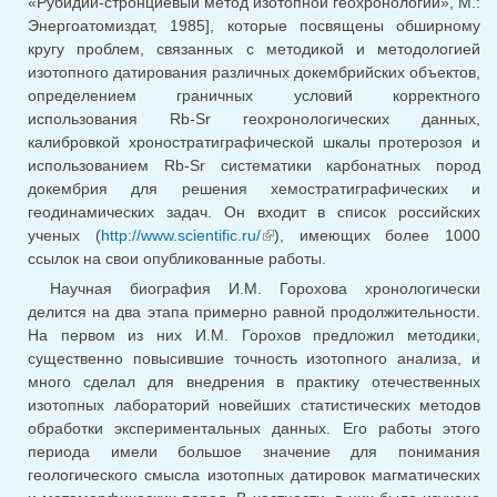
«Рубидий-стронциевый метод изотопной геохронологии», М.:
Энергоатомиздат, 1985], которые посвящены обширному
кругу проблем, связанных с методикой и методологией
изотопного датирования различных докембрийских объектов,
определением граничных условий корректного
использования Rb-Sr геохронологических данных,
калибровкой хроностратиграфической шкалы протерозоя и
использованием Rb-Sr систематики карбонатных пород
докембрия для решения хемостратиграфических и
геодинамических задач. Он входит в список российских
ученых (
http://www.scientific.ru/
), имеющих более 1000
(внешняя ссылка)
ссылок на свои опубликованные работы.
Научная биография И.М. Горохова хронологически
делится на два этапа примерно равной продолжительности.
На первом из них И.М. Горохов предложил методики,
существенно повысившие точность изотопного анализа, и
много сделал для внедрения в практику отечественных
изотопных лабораторий новейших статистических методов
обработки экспериментальных данных. Его работы этого
периода имели большое значение для понимания
геологического смысла изотопных датировок магматических