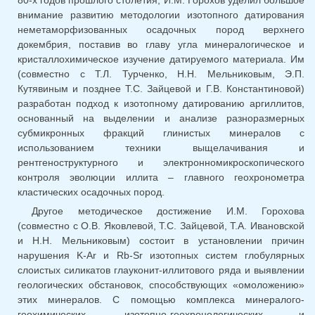
80-х годов прошлого столетия, И.М. Горохов уделил большое
внимание развитию методологии изотопного датирования
неметаморфизованных осадочных пород верхнего
докембрия, поставив во главу угла минералогическое и
кристаллохимическое изучение датируемого материала. Им
(совместно с Т.Л. Турченко, Н.Н. Мельниковым, Э.П.
Кутявиным и позднее Т.С. Зайцевой и Г.В. Константиновой)
разработан подход к изотопному датированию аргиллитов,
основанный на выделении и анализе разноразмерных
субмикронных фракций глинистых минералов с
использованием техники выщелачивания и
рентгеноструктурного и электронномикроскопического
контроля эволюции иллита – главного геохронометра
кластических осадочных пород.
Другое методическое достижение И.М. Горохова
(совместно с О.В. Яковлевой, Т.С. Зайцевой, Т.А. Ивановской
и Н.Н. Мельниковым) состоит в установлении причин
нарушения K-Ar и Rb-Sr изотопных систем глобулярных
слоистых силикатов глауконит-иллитового ряда и выявлении
геологических обстановок, способствующих «омоложению»
этих минералов. С помощью комплекса минералого-
геохимических, изотопно-геохронологических и