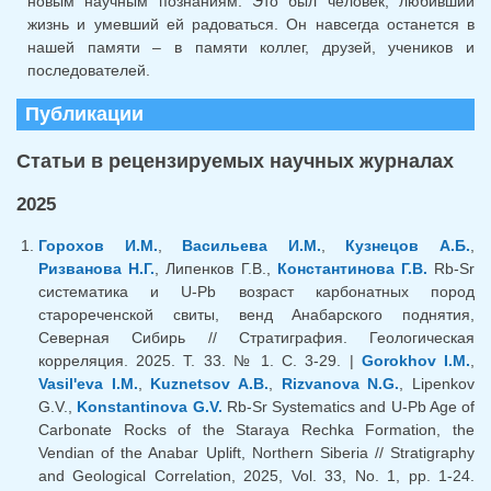
новым научным познаниям. Это был человек, любивший
жизнь и умевший ей радоваться. Он навсегда останется в
нашей памяти – в памяти коллег, друзей, учеников и
последователей.
Публикации
Статьи в рецензируемых научных журналах
2025
Горохов И.М.
,
Васильева И.М.
,
Кузнецов А.Б.
,
Ризванова Н.Г.
, Липенков Г.В.,
Константинова Г.В.
Rb-Sr
систематика и U-Pb возраст карбонатных пород
старореченской свиты, венд Анабарского поднятия,
Северная Сибирь // Стратиграфия. Геологическая
корреляция. 2025. Т. 33. № 1. С. 3-29. |
Gorokhov I.M.
,
Vasil'eva I.M.
,
Kuznetsov A.B.
,
Rizvanova N.G.
, Lipenkov
G.V.,
Konstantinova G.V.
Rb-Sr Systematics and U-Pb Age of
Carbonate Rocks of the Staraya Rechka Formation, the
Vendian of the Anabar Uplift, Northern Siberia // Stratigraphy
and Geological Correlation, 2025, Vol. 33, No. 1, pp. 1-24.