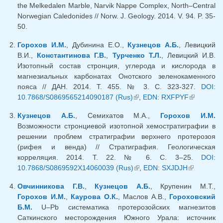
the Melkedalen Marble, Narvik Nappe Complex, North–Central
Norwegian Caledonides // Norw. J. Geology. 2014. V. 94. P. 35-
50.
Горохов И.М.
, Дубинина Е.О.,
Кузнецов А.Б.
, Левицкий
В.И.,
Константинова Г.В.
,
Турченко Т.Л.
, Левицкий И.В.
Изотопный состав стронция, углерода и кислорода в
магнезиальных карбонатах Онотского зеленокаменного
пояса // ДАН. 2014. Т. 455. № 3. С. 323-327.
DOI:
10.7868/S0869565214090187 (Rus)
(внешняя ссылка)
,
EDN: RXFPYF
(внешняя
ссылка)
Кузнецов А.Б.
, Семихатов М.А.,
Горохов И.М.
Возможности стронциевой изотопной хемостратиграфии в
решении проблем стратиграфии верхнего протерозоя
(рифея и венда) // Стратиграфия. Геологическая
корреляция. 2014. Т. 22. № 6. С. 3–25.
DOI:
10.7868/S0869592X14060039 (Rus)
(внешняя ссылка)
,
EDN: SXJDJH
(внешняя
ссылка)
Овчинникова Г.В.
,
Кузнецов А.Б.
, Крупенин М.Т.,
Горохов И.М.
,
Каурова О.К.
, Маслов А.В.,
Гороховский
Б.М.
U–Pb систематика протерозойских магнезитов
Саткинского месторождения Южного Урала: источник