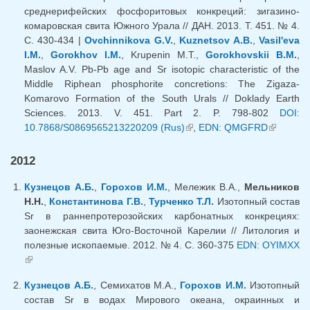
среднерифейских фосфоритовых конкреций: зигазино-
комаровская свита Южного Урала // ДАН. 2013. Т. 451. № 4.
С. 430-434 |
Ovchinnikova G.V.
,
Kuznetsov A.B.
,
Vasil'eva
I.M.
,
Gorokhov I.M.
, Krupenin M.T.,
Gorokhovskii B.M.
,
Maslov A.V. Pb-Pb age and Sr isotopic characteristic of the
Middle Riphean phosphorite concretions: The Zigaza-
Komarovo Formation of the South Urals // Doklady Earth
Sciences. 2013. V. 451. Part 2. P. 798-802
DOI:
10.7868/S0869565213220209 (Rus)
(внешняя ссылка)
,
EDN: QMGFRD
(внешня
ссылка)
2012
Кузнецов А.Б.
,
Горохов И.М.
, Мележик В.А.,
Мельников
Н.Н.
,
Константинова Г.В.
,
Турченко Т.Л.
Изотопный состав
Sr в раннепротерозойских карбонатных конкрециях:
заонежская свита Юго-Восточной Карелии // Литология и
полезные ископаемые. 2012. № 4. С. 360-375
EDN: OYIMXX
(внешняя ссылка)
Кузнецов А.Б.
, Семихатов М.А.,
Горохов И.М.
Изотопный
состав Sr в водах Мирового океана, окраинных и