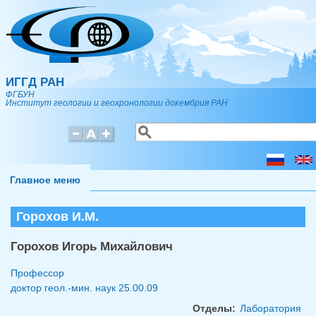
Перейти к основному содержанию
ИГГД РАН
ФГБУН
Институт геологии и геохронологии докембрия РАН
Поиск
Форма поиска
Главное меню
Горохов И.М.
Горохов Игорь Михайлович
Профессор
доктор геол.-мин. наук
25.00.09
Отделы:
Лаборатория