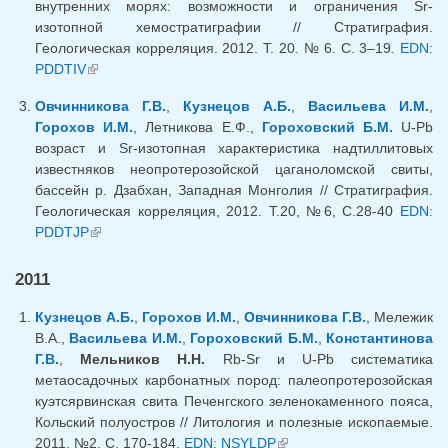
внутренних морях: возможности и ограничения Sr-
изотопной хемостратиграфии // Стратиграфия.
Геологическая корреляция. 2012. Т. 20. № 6. С. 3–19.
EDN:
PDDTIV
(внешняя ссылка)
Овчинникова Г.В.
,
Кузнецов А.Б.
,
Васильева И.М.
,
Горохов И.М.
, Летникова Е.Ф.,
Гороховский Б.М.
U-Pb
возраст и Sr-изотопная характеристика надтиллитовых
известняков неопротерозойской цаганоломской свиты,
бассейн р. Дзабхан, Западная Монголия // Стратиграфия.
Геологическая корреляция, 2012. Т.20, №6, С.28-40
EDN:
PDDTJP
(внешняя ссылка)
2011
Кузнецов А.Б.
,
Горохов И.М.
,
Овчинникова Г.В.
, Мележик
В.А.,
Васильева И.М.
,
Гороховский Б.М.
,
Константинова
Г.В.
,
Мельников Н.Н.
Rb-Sr и U-Pb систематика
метаосадочных карбонатных пород: палеопротерозойская
куэтсярвинская свита Печенгского зеленокаменного пояса,
Кольский полуостров // Литология и полезные ископаемые.
2011. №2. С. 170-184.
EDN: NSYLDP
(внешняя ссылка)