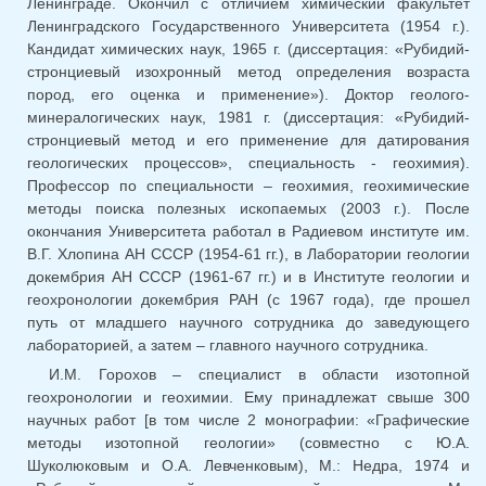
Ленинграде. Окончил с отличием химический факультет
Ленинградского Государственного Университета (1954 г.).
Кандидат химических наук, 1965 г. (диссертация: «Рубидий-
стронциевый изохронный метод определения возраста
пород, его оценка и применение»). Доктор геолого-
минералогических наук, 1981 г. (диссертация: «Рубидий-
стронциевый метод и его применение для датирования
геологических процессов», специальность - геохимия).
Профессор по специальности – геохимия, геохимические
методы поиска полезных ископаемых (2003 г.). После
окончания Университета работал в Радиевом институте им.
В.Г. Хлопина АН СССР (1954-61 гг.), в Лаборатории геологии
докембрия АН СССР (1961-67 гг.) и в Институте геологии и
геохронологии докембрия РАН (с 1967 года), где прошел
путь от младшего научного сотрудника до заведующего
лабораторией, а затем – главного научного сотрудника.
И.М. Горохов – специалист в области изотопной
геохронологии и геохимии. Ему принадлежат свыше 300
научных работ [в том числе 2 монографии: «Графические
методы изотопной геологии» (совместно с Ю.А.
Шуколюковым и О.А. Левченковым), М.: Недра, 1974 и