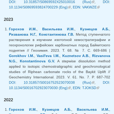
DOI: 10.31857/S0869592X25010016 (Rus)
(внешняя
,
DOI:
10.1134/S0869593824700229 (Eng)
(внешняя ссылка)
,
EDN: VAKWZE
ссылка)
(внешняя
ссылка)
2023
Горохов И.М.
,
Васильева И.М.
,
Кузнецов А.Б.
,
Ризванова Н.Г.
,
Константинова Г.В.
Метод ступенчатого
растворения в изучении изотопной хемостратиграфии и
геохронологии рифейских карбонатных пород Байкитского
поднятия // Геохимия. 2023. Т. 68. № 7. С. 669-686 |
Gorokhov I.M.
,
Vasil'eva I.M.
,
Kuznetsov A.B.
,
Rizvanova
N.G.
,
Konstantinova G.V.
A stepwise dissolution method
applied to isotopic chemostratigraphic and geochronological
studies of Riphean carbonate rocks of the Baykit Uplift //
Geochemistry International. 2023. V. 61. No. 7. P. 687-702
DOI: 10.31857/S0016752523070038 (Rus)
(внешняя
,
DOI:
10.1134/S0016702923070030 (Eng)
(внешняя ссылка)
,
EDN: TJOKSD
ссылка)
(внешняя
ссылка)
2022
Горохов И.М.
,
Кузнецов А.Б.
,
Васильева И.М.
,