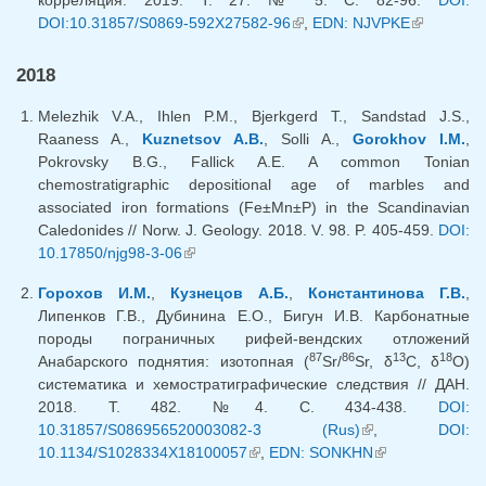
корреляция. 2019. Т. 27. № 5. С. 82-96.
DOI:
DOI:10.31857/S0869-592X27582-96
(внешняя ссылка)
,
EDN: NJVPKE
(внешняя
ссылка)
2018
Melezhik V.A., Ihlen P.M., Bjerkgerd T., Sandstad J.S.,
Raaness A.,
Kuznetsov A.B.
, Solli A.,
Gorokhov I.M.
,
Pokrovsky B.G., Fallick A.E. A common Tonian
chemostratigraphic depositional age of marbles and
associated iron formations (Fe±Mn±P) in the Scandinavian
Caledonides // Norw. J. Geology. 2018. V. 98. P. 405-459.
DOI:
10.17850/njg98-3-06
(внешняя ссылка)
Горохов И.М.
,
Кузнецов А.Б.
,
Константинова Г.В.
,
Липенков Г.В., Дубинина Е.О., Бигун И.В. Карбонатные
породы пограничных рифей-вендских отложений
87
86
13
18
Анабарского поднятия: изотопная (
Sr/
Sr, δ
C, δ
O)
систематика и хемостратиграфические следствия // ДАН.
2018. Т. 482. №4. C. 434-438.
DOI:
10.31857/S086956520003082-3 (Rus)
(внешняя
,
DOI:
10.1134/S1028334X18100057
(внешняя ссылка)
,
EDN: SONKHN
ссылка)
(внешняя
ссылка)