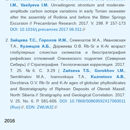
I.M.
,
Vasilyeva I.M.
Unradiogenic strontium and moderate-
amplitude carbon isotope variations in early Tonian seawater
after the assembly of Rodinia and before the Bitter Springs
Excursion // Precambrian Research. 2017. V. 298. P. 157-173
DOI: 10.1016/j.precamres.2017.06.011
(внешняя ссылка)
Зайцева Т.С.
,
Горохов И.М.
, Семихатов М.А., Ивановская
Т.А.,
Кузнецов А.Б.
, Доржиева О.В. Rb-Sr и K-Ar возраст
глобулярных слоистых силикатов и биостратиграфия
рифейских отложений Оленекского поднятия (Северная
Сибирь) // Стратиграфия. Геологическая корреляция. 2017.
Т. 25. №6. С. 3-29 |
Zaitseva T.S.
,
Gorokhov I.M.
,
Semikhatov M.A., Ivanovskaya T.A.,
Kuznetsov A.B.
,
Dorzhieva O.V. Rb-Sr and K-Ar ages of globular phyllosilicates
and Biostratigraphy of Riphean Deposits of Olenek Massif,
North Siberia // Stratigraphy and Geological Correlation. 2017.
V. 25. No. 6. P. 581-606.
DOI: 10.7868/S0869592X17060011
(Rus)
(внешняя ссылка)
,
EDN: ZWLWJZ
(внешняя ссылка)
2016