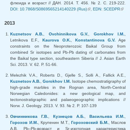
флюида и возраст // ДАН. 2014. Т. 456. № 2. С. 219-222.
DOI: 10.7868/S0869565214140229 (Rus)
(внешняя ссылка)
,
EDN: SCEDPR
(вне
ссыл
2013
Kuznetsov A.B.
,
Ovchinnikova G.V.
,
Gorokhov I.M.
,
Letnikova E.F.,
Kaurova O.K.
,
Konstantinova G.V.
Age
constraints on the Neoproterozoic Baikal Group from
combined Sr isotopes and Pb-Pb dating of carbonates from
the Baikal type section, southeastern Siberia // J. Asian Earth
Sci. 2013. V. 62. P. 51-66.
Melezhik V.A., Roberts D., Gjelle S., Solli A., Fallick A.E.,
Kuznetsov A.B.
,
Gorokhov I.M.
Isotope chemostratigraphy of
high-grade marbles in the Rognan area, North-Central
Norwegian Caledonides: a new geological map, and
tectonostratigraphic and palaeogeographic implications //
Norw. J. Geology. 2013. V. 93. № 2. P. 107-139
Овчинникова Г.В.
,
Кузнецов А.Б.
,
Васильева И.М.
,
Горохов И.М.
, Крупенин М.Т.,
Гороховский Б.М.
, Маслов
А.В. Pb–Pb-возраст и Sr-изотопная характеристика