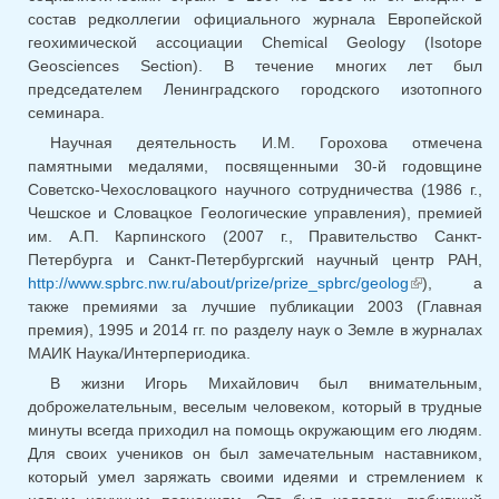
состав редколлегии официального журнала Европейской
геохимической ассоциации Chemical Geology (Isotope
Geosciences Section). В течение многих лет был
председателем Ленинградского городского изотопного
семинара.
Научная деятельность И.М. Горохова отмечена
памятными медалями, посвященными 30-й годовщине
Советско-Чехословацкого научного сотрудничества (1986 г.,
Чешское и Словацкое Геологические управления), премией
им. А.П. Карпинского (2007 г., Правительство Санкт-
Петербурга и Санкт-Петербургский научный центр РАН,
http://www.spbrc.nw.ru/about/prize/prize_spbrc/geolog
), а
(внешня
также премиями за лучшие публикации 2003 (Главная
ссылка)
премия), 1995 и 2014 гг. по разделу наук о Земле в журналах
МАИК Наука/Интерпериодика.
В жизни Игорь Михайлович был внимательным,
доброжелательным, веселым человеком, который в трудные
минуты всегда приходил на помощь окружающим его людям.
Для своих учеников он был замечательным наставником,
который умел заряжать своими идеями и стремлением к