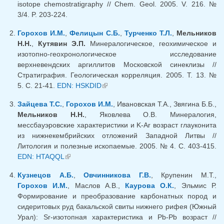
isotope chemostratigraphy // Chem. Geol. 2005. V. 216. №
3/4. P. 203-224.
Горохов И.М.
,
Фелицын С.Б.
,
Турченко Т.Л.
,
Мельников
Н.Н.
,
Кутявин Э.П.
Минералогическое, геохимическое и
изотопно-геохронологическое исследование
верхневендских аргиллитов Московской синеклизы //
Стратиграфия. Геологическая корреляция. 2005. Т. 13. №
5. С. 21-41.
EDN: HSKDID
(внешняя ссылка)
Зайцева Т.С.
,
Горохов И.М.
, Ивановская Т.А., Звягина Б.Б.,
Мельников Н.Н.
, Яковлева О.В. Минералогия,
мессбауэровские характеристики и K-Ar возраст глауконита
из нижнекембрийских отложений Западной Литвы //
Литология и полезные ископаемые. 2005. № 4. С. 403-415.
EDN: HTAQQL
(внешняя ссылка)
Кузнецов А.Б.
,
Овчинникова Г.В.
, Крупенин М.Т.,
Горохов И.М.
, Маслов А.В.,
Каурова О.К.
, Эльмис Р.
Формирование и преобразование карбонатных пород и
сидеритовых руд бакальской свиты нижнего рифея (Южный
Урал): Sr-изотопная характеристика и Pb-Pb возраст //