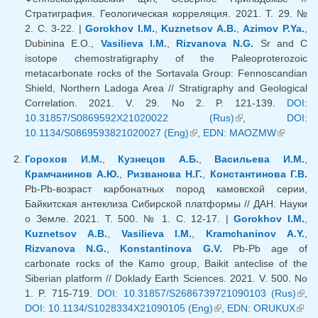
Стратиграфия. Геологическая корреляция. 2021. Т. 29. №
2. C. 3-22. |
Gorokhov I.M.
,
Kuznetsov A.B.
,
Azimov P.Ya.
,
Dubinina E.O.,
Vasilieva I.M.
,
Rizvanova N.G.
Sr and C
isotope chemostratigraphy of the Paleoproterozoic
metacarbonate rocks of the Sortavala Group: Fennoscandian
Shield, Northern Ladoga Area // Stratigraphy and Geological
Correlation. 2021. V. 29. No 2. P. 121-139.
DOI:
10.31857/S0869592X21020022 (Rus)
(внешняя
,
DOI:
10.1134/S0869593821020027 (Eng)
(внешняя ссылка)
,
EDN: MAOZMW
ссылка)
(внешня
ссылка)
Горохов И.М.
,
Кузнецов А.Б.
,
Васильева И.М.
,
Крамчанинов А.Ю.
,
Ризванова Н.Г.
,
Константинова Г.В.
Pb-Pb-возраст карбонатных пород камовской серии,
Байкитская антеклиза Cибирской платформы // ДАН. Науки
о Земле. 2021. Т. 500. № 1. С. 12-17. |
Gorokhov I.M.
,
Kuznetsov A.B.
,
Vasilieva I.M.
,
Kramchaninov A.Y.
,
Rizvanova N.G.
,
Konstantinova G.V.
Pb-Pb age of
carbonate rocks of the Kamo group, Baikit anteclise of the
Siberian platform // Doklady Earth Sciences. 2021. V. 500. No
1. P. 715-719.
DOI: 10.31857/S2686739721090103 (Rus)
(вн
,
DOI: 10.1134/S1028334X21090105 (Eng)
(внешняя ссылка)
,
EDN: ORUKUX
(вне
ссыл