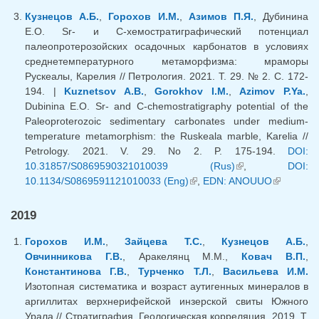
ссыл
Кузнецов А.Б.
,
Горохов И.М.
,
Азимов П.Я.
, Дубинина
Е.О. Sr- и С-хемостратиграфический потенциал
палеопротерозойских осадочных карбонатов в условиях
среднетемпературного метаморфизма: мраморы
Рускеалы, Карелия // Петрология. 2021. Т. 29. № 2. С. 172-
194. |
Kuznetsov A.B.
,
Gorokhov I.M.
,
Azimov P.Ya.
,
Dubinina E.O. Sr- and C-chemostratigraphy potential of the
Paleoproterozoic sedimentary carbonates under medium-
temperature metamorphism: the Ruskeala marble, Karelia //
Petrology. 2021. V. 29. No 2. P. 175-194.
DOI:
10.31857/S0869590321010039 (Rus)
(внешняя
,
DOI:
10.1134/S0869591121010033 (Eng)
(внешняя ссылка)
,
EDN: ANOUUO
ссылка)
(внешняя
ссылка)
2019
Горохов И.М.
,
Зайцева Т.С.
,
Кузнецов А.Б.
,
Овчинникова Г.В.
, Аракелянц М.М.,
Ковач В.П.
,
Константинова Г.В.
,
Турченко Т.Л.
,
Васильева И.М.
Изотопная систематика и возраст аутигенных минералов в
аргиллитах верхнерифейской инзерской свиты Южного
Урала // Стратиграфия. Геологическая корреляция. 2019. Т.