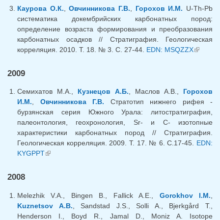
Каурова О.К.
,
Овчинникова Г.В.
,
Горохов И.М.
U-Th-Pb
систематика докембрийских карбонатных пород:
определение возраста формирования и преобразования
карбонатных осадков // Стратиграфия. Геологическая
корреляция. 2010. Т. 18. № 3. С. 27-44.
EDN: MSQZZX
(внешн
ссылка)
2009
Семихатов М.А.,
Кузнецов А.Б.
, Маслов А.В.,
Горохов
И.М.
,
Овчинникова Г.В.
Cтратотип нижнего рифея -
бурзянская серия Южного Урала: литостратиграфия,
палеонтология, геохронология, Sr- и C- изотопные
характеристики карбонатных пород // Стратиграфия.
Геологическая корреляция. 2009. Т. 17. № 6. С.17-45.
EDN:
KYGPPT
(внешняя ссылка)
2008
Melezhik V.A., Bingen B., Fallick A.E.,
Gorokhov I.M.
,
Kuznetsov A.B.
, Sandstad J.S., Solli A., Bjerkgård T.,
Henderson I., Boyd R., Jamal D., Moniz A. Isotope