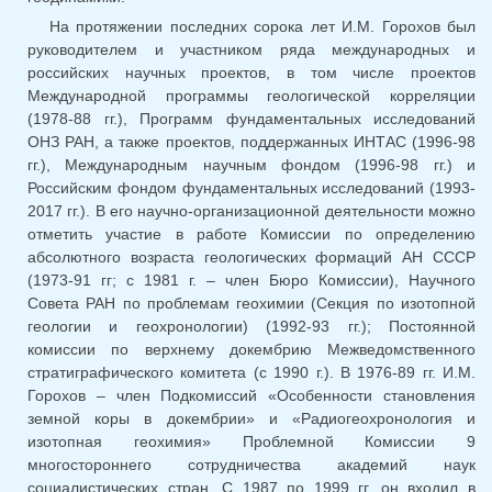
На протяжении последних сорока лет И.М. Горохов был
руководителем и участником ряда международных и
российских научных проектов, в том числе проектов
Международной программы геологической корреляции
(1978-88 гг.), Программ фундаментальных исследований
ОНЗ РАН, а также проектов, поддержанных ИНТАС (1996-98
гг.), Международным научным фондом (1996-98 гг.) и
Российским фондом фундаментальных исследований (1993-
2017 гг.). В его научно-организационной деятельности можно
отметить участие в работе Комиссии по определению
абсолютного возраста геологических формаций АН СССР
(1973-91 гг; с 1981 г. – член Бюро Комиссии), Научного
Совета РАН по проблемам геохимии (Секция по изотопной
геологии и геохронологии) (1992-93 гг.); Постоянной
комиссии по верхнему докембрию Межведомственного
стратиграфического комитета (с 1990 г.). В 1976-89 гг. И.М.
Горохов – член Подкомиссий «Особенности становления
земной коры в докембрии» и «Радиогеохронология и
изотопная геохимия» Проблемной Комиссии 9
многостороннего сотрудничества академий наук
социалистических стран. С 1987 по 1999 гг. он входил в