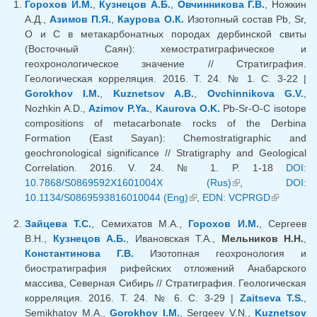
Горохов И.М.
,
Кузнецов А.Б.
,
Овчинникова Г.В.
, Ножкин
А.Д.,
Азимов П.Я.
,
Каурова О.К.
Изотопный состав Pb, Sr,
O и C в метакарбонатных породах дербинской свиты
(Восточный Саян): хемостратиграфическое и
геохронологическое значение // Стратиграфия.
Геологическая корреляция. 2016. Т. 24. № 1. С. 3-22 |
Gorokhov I.M.
,
Kuznetsov A.B.
,
Ovchinnikova G.V.
,
Nozhkin A.D.,
Azimov P.Ya.
,
Kaurova O.K.
Pb-Sr-O-C isotope
compositions of metacarbonate rocks of the Derbina
Formation (East Sayan): Chemostratigraphic and
geochronological significance // Stratigraphy and Geological
Correlation. 2016. V. 24. № 1. P. 1-18
DOI:
10.7868/S0869592X1601004X (Rus)
(внешняя
,
DOI:
10.1134/S0869593816010044 (Eng)
(внешняя ссылка)
,
EDN: VCPRGD
ссылка)
(внешняя
ссылка)
Зайцева Т.С.
, Семихатов М.А.,
Горохов И.М.
, Сергеев
В.Н.,
Кузнецов А.Б.
, Ивановская Т.А.,
Мельников Н.Н.
,
Константинова Г.В.
Изотопная геохронология и
биостратиграфия рифейских отложений Анабарского
массива, Северная Сибирь // Стратиграфия. Геологическая
корреляция. 2016. Т. 24. № 6. С. 3-29 |
Zaitseva T.S.
,
Semikhatov M.A.,
Gorokhov I.M.
, Sergeev V.N.,
Kuznetsov