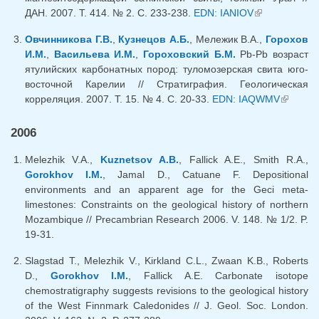
ДАН. 2007. Т. 414. № 2. C. 233-238.
EDN: IANIOV
(внешняя
ссылка)
Овчинникова Г.В.
,
Кузнецов А.Б.
, Мележик В.А.,
Горохов
И.М.
,
Васильева И.М.
,
Гороховский Б.М.
Pb-Pb возраст
ятулийских карбонатных пород: туломозерская свита юго-
восточной Карелии // Стратиграфия. Геологическая
корреляция. 2007. Т. 15. № 4. C. 20-33.
EDN: IAQWMV
(внешн
ссылка)
2006
Melezhik V.A.,
Kuznetsov A.B.
, Fallick A.E., Smith R.A.,
Gorokhov I.M.
, Jamal D., Catuane F. Depositional
environments and an apparent age for the Geci meta-
limestones: Constraints on the geological history of northern
Mozambique // Precambrian Research 2006. V. 148. № 1/2. P.
19-31.
Slagstad T., Melezhik V., Kirkland C.L., Zwaan K.B., Roberts
D.,
Gorokhov I.M.
, Fallick A.E. Carbonate isotope
chemostratigraphy suggests revisions to the geological history
of the West Finnmark Caledonides // J. Geol. Soc. London.