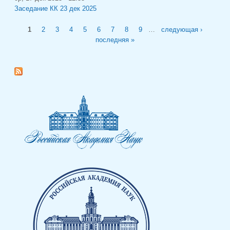
Заседание КК 23 дек 2025
Страницы
1
2
3
4
5
6
7
8
9
…
следующая ›
последняя »