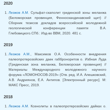
2020
Лезжов А.М.
Сульфат-скаполит гридинской зоны меланжа
(Беломорская провинция, Фенноскандинавский щит) //
Сборник тезисов докладов всероссийской молодежной
геологической конференции памяти В.А.
Глебовицкого.СПб.: Изд-во ВВМ, 2020. 481 с.
2019
Лезжов А.М.
, Максимов О.А. Особенности внедрения
палеопротерозойских даек габброноритов о. Избная Луда
(Гридинская зона меланжа, Беломорская провинция) //
Материалы Международного молодежного научного
форума «ЛОМОНОСОВ-2019» (Отв. ред. И.А. Алешковский,
А.В. Андриянов, Е.А. Антипов. [Электронный ресурс]. М:
МАКС Пресс, 2019.
2018
Лезжов А.М.
Ксенолиты в палеопротерозойских дайках о.