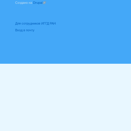
Создано на
Drupal
(внешняя ссылка)
Для сотрудников ИГГД РАН
Вход в почту