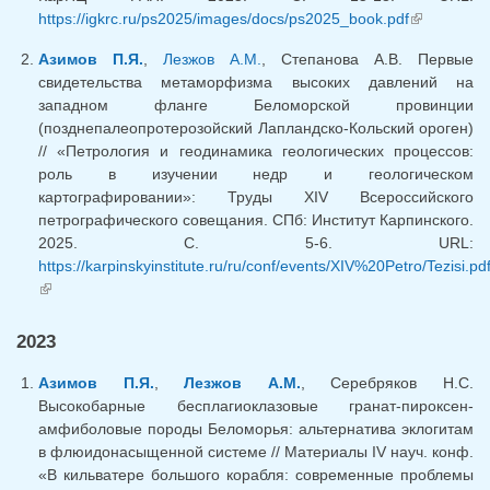
https://igkrc.ru/ps2025/images/docs/ps2025_book.pdf
(внешняя
ссылка)
Азимов П.Я.
,
Лезжов А.М.
, Степанова А.В. Первые
свидетельства метаморфизма высоких давлений на
западном фланге Беломорской провинции
(позднепалеопротерозойский Лапландско-Кольский ороген)
// «Петрология и геодинамика геологических процессов:
роль в изучении недр и геологическом
картографировании»: Труды XIV Всероссийского
петрографического совещания. СПб: Институт Карпинского.
2025. С. 5-6. URL:
https://karpinskyinstitute.ru/ru/conf/events/XIV%20Petro/Tezisi.pd
(внешняя ссылка)
2023
Азимов П.Я.
,
Лезжов А.М.
, Серебряков Н.С.
Высокобарные бесплагиоклазовые гранат-пироксен-
амфиболовые породы Беломорья: альтернатива эклогитам
в флюидонасыщенной системе // Материалы IV науч. конф.
«В кильватере большого корабля: современные проблемы