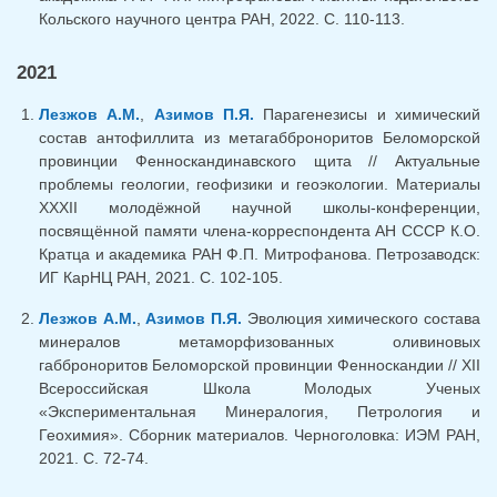
Кольского научного центра РАН, 2022. С. 110-113.
2021
Лезжов А.М.
,
Азимов П.Я.
Парагенезисы и химический
состав антофиллита из метагабброноритов Беломорской
провинции Фенноскандинавского щита // Актуальные
проблемы геологии, геофизики и геоэкологии. Материалы
XXXII молодёжной научной школы-конференции,
посвящённой памяти члена-корреспондента АН СССР К.О.
Кратца и академика РАН Ф.П. Митрофанова. Петрозаводск:
ИГ КарНЦ РАН, 2021. С. 102-105.
Лезжов А.М.
,
Азимов П.Я.
Эволюция химического состава
минералов метаморфизованных оливиновых
габброноритов Беломорской провинции Фенноскандии // XII
Всероссийская Школа Молодых Ученых
«Экспериментальная Минералогия, Петрология и
Геохимия». Сборник материалов. Черноголовка: ИЭМ РАН,
2021. С. 72-74.