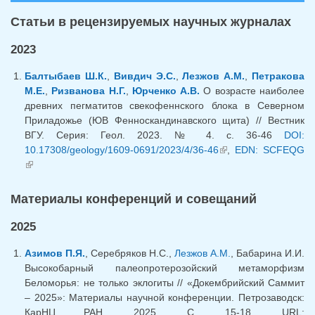
Статьи в рецензируемых научных журналах
2023
Балтыбаев Ш.К.
,
Вивдич Э.С.
,
Лезжов А.М.
,
Петракова
М.Е.
,
Ризванова Н.Г.
,
Юрченко А.В.
О возрасте наиболее
древних пегматитов свекофеннского блока в Северном
Приладожье (ЮВ Фенноскандинавского щита) // Вестник
ВГУ. Серия: Геол. 2023. № 4. с. 36-46
DOI:
10.17308/geology/1609-0691/2023/4/36-46
(внешняя ссылка)
,
EDN: SCFEQG
(внешняя ссылка)
Материалы конференций и совещаний
2025
Азимов П.Я.
, Серебряков Н.С.,
Лезжов А.М.
, Бабарина И.И.
Высокобарный палеопротерозойский метаморфизм
Беломорья: не только эклогиты // «Докембрийский Саммит
– 2025»: Материалы научной конференции. Петрозаводск:
КарНЦ РАН. 2025. С. 15-18. URL: