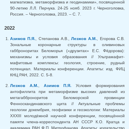
магматизма, метаморфизма и геодинамики», посвященной
90-летию Л.Л. Перчука. 24-25 нояб. 2023 г. Черноголовка,
Россия. – Черноголовка, 2023. – C. 7.
2022
Азимов П.Я.
, Степанова А.В.,
Лезжов А.М.
, Егорова С.В.
Зональные коронарные структуры в оливиновых
габброноритах Беломорья («друзитах» Е.С. Фёдорова):
механизмы и условия образования // Ультрамафит-
мафитовые комплексы: геология, строение, рудный
потенциал. Материалы конференции. Апатиты: изд. ФИЦ
КНЦ РАН, 2022. С. 5-8.
Лезжов А.М.
,
Азимов П.Я.
Условия формирования
антофиллита при метаморфизме высоких давлений из
метагабброноритов Беломорской провинции
Фенноскандинавского щита // Актуальные проблемы
геологии докембрия, геофизики и геоэкологии: Материалы
XXXIII молодёжной научной конференции, посвящённой
памяти члена-корреспондента АН СССР К.О. Кратца и
академика РАН Ф.П. Митрофанова. Апатиты: издательство