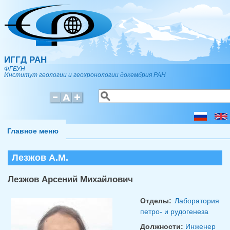
Перейти к основному содержанию
ИГГД РАН
ФГБУН
Институт геологии и геохронологии докембрия РАН
Поиск
Форма поиска
Главное меню
Лезжов А.М.
Лезжов Арсений Михайлович
Отделы:
Лаборатория
петро- и рудогенеза
Должности:
Инженер