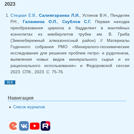
2023
Стецкая Е.В.
,
Салимгараева Л.И.
, Устинов В.Н., Пенделяк
Р.Н.,
Галанкина О.Л.
,
Скублов С.Г.
Первая находка
преобразования циркона в бадделеит в мантийных
ксенолитах из кимберлитов трубки им. В. Гриба
(Зимнебережный алмазоносный район) // Материалы
Годичного собрания РМО «Минералого-геохимические
исследования для решения проблем петро- и рудогенеза,
выявления новых видов минерального сырья и их
рационального использования» и Федоровской сессии
2023. СПб., 2023. С. 75-76.
Навигация
Список журналов