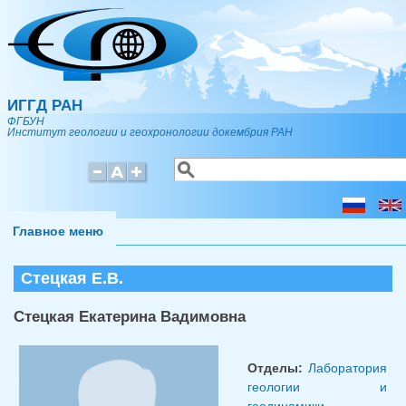
Перейти к основному содержанию
ИГГД РАН
ФГБУН
Институт геологии и геохронологии докембрия РАН
Поиск
Форма поиска
Главное меню
Стецкая Е.В.
Стецкая Екатерина Вадимовна
Отделы:
Лаборатория
геологии и
геодинамики