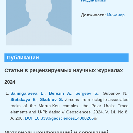
Должности:
Инженер
Публикации
Статьи в рецензируемых научных журналах
2024
Salimgaraeva L.
,
Berezin A.
,
Sergeev S.
, Gubanov N.,
Stetskaya E.
,
Skublov S.
Zircons from eclogite-associated
rocks of the Marun-Keu complex, the Polar Urals: Trace
elements and U-Pb dating // Geosciences. 2024. V. 14. No 8.
A. 206.
DOI: 10.3390/geosciences14080206
(внешняя
ссылка)
Материалы конференций и совещаний