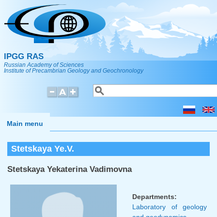
Skip to main content
IPGG RAS
Russian Academy of Sciences
Institute of Precambrian Geology and Geochronology
Search
Search form
Main menu
Stetskaya Ye.V.
Stetskaya Yekaterina Vadimovna
Departments:
Laboratory of geology
and geodynamics