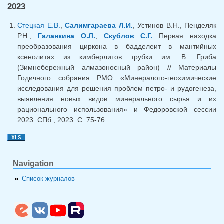
2023
Стецкая Е.В.
,
Салимгараева Л.И.
, Устинов В.Н., Пенделяк
Р.Н.,
Галанкина О.Л.
,
Скублов С.Г.
Первая находка
преобразования циркона в бадделеит в мантийных
ксенолитах из кимберлитов трубки им. В. Гриба
(Зимнебережный алмазоносный район) // Материалы
Годичного собрания РМО «Минералого-геохимические
исследования для решения проблем петро- и рудогенеза,
выявления новых видов минерального сырья и их
рационального использования» и Федоровской сессии
2023. СПб., 2023. С. 75-76.
Navigation
Список журналов