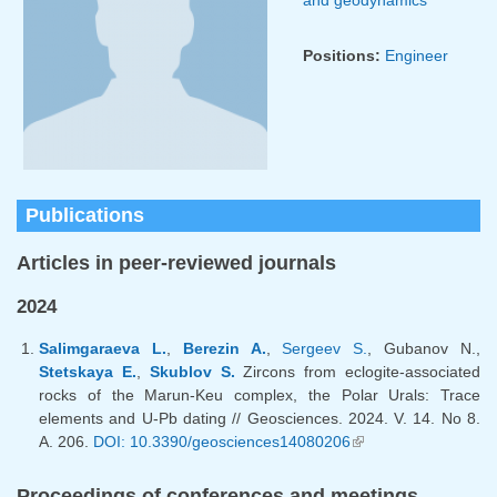
Positions:
Engineer
Publications
Articles in peer-reviewed journals
2024
Salimgaraeva L.
,
Berezin A.
,
Sergeev S.
, Gubanov N.,
Stetskaya E.
,
Skublov S.
Zircons from eclogite-associated
rocks of the Marun-Keu complex, the Polar Urals: Trace
elements and U-Pb dating // Geosciences. 2024. V. 14. No 8.
A. 206.
DOI: 10.3390/geosciences14080206
(link is external)
Proceedings of conferences and meetings