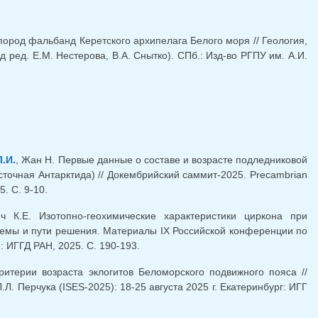
ород фальбанд Керетского архипелага Белого моря // Геология,
ред. Е.М. Нестерова, В.А. Снытко). СПб.: Изд-во РГПУ им. А.И.
.И.
, Жан Н. Первые данные о составе и возрасте подледниковой
точная Антарктида) // Докембрийский саммит-2025. Precambrian
. С. 9-10.
ч К.Е. Изотопно-геохимические характеристики циркона при
лемы и пути решения. Материалы IX Российской конференции по
: ИГГД РАН, 2025. С. 190-193.
итерии возраста эклогитов Беломорского подвижного пояса //
 Перчука (ISES-2025): 18-25 августа 2025 г. Екатеринбург: ИГГ