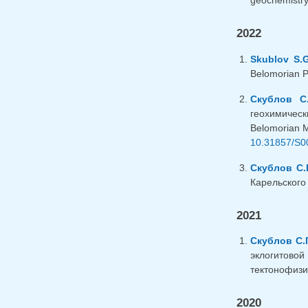
geochemistry 
2022
Skublov S.G
Belomorian Pr
Скублов С.
геохимическ
Belomorian Mo
10.31857/S0
Скублов С.Г
Карельского
2021
Скублов С.Г
эклогитовой
тектонофизик
2020