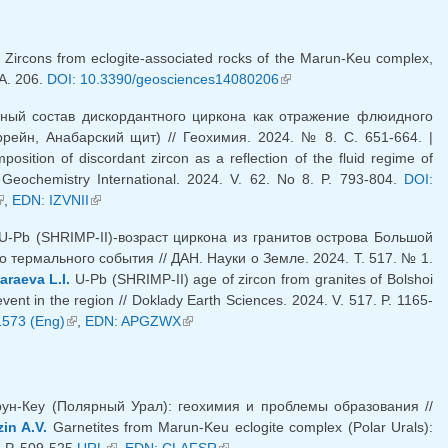
Zircons from eclogite-associated rocks of the Marun-Keu complex,
 A. 206.
DOI: 10.3390/geosciences14080206
(link is external)
ный состав дискордантного циркона как отражение флюидного
ейн, Анабарский щит) // Геохимия. 2024. № 8. С. 651-664. |
sition of discordant zircon as a reflection of the fluid regime of
 Geochemistry International. 2024. V. 62. No 8. P. 793-804.
DOI:
link is external)
,
EDN: IZVNII
(link is external)
-Pb (SHRIMP-II)-возраст циркона из гранитов острова Большой
 термального события // ДАН. Науки о Земле. 2024. Т. 517. № 1.
araeva L.I.
U-Pb (SHRIMP-II) age of zircon from granites of Bolshoi
vent in the region // Doklady Earth Sciences. 2024. V. 517. P. 1165-
573 (Eng)
(link is external)
,
EDN: APGZWX
(link is external)
ун-Кеу (Полярный Урал): геохимия и проблемы образования //
in A.V.
Garnetites from Marun-Keu eclogite complex (Polar Urals):