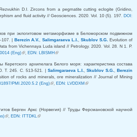
 Rezvukhin D.I. Zircons from a pegmatite cutting eclogite (Gridino,
hism and fluid activity // Geosciences. 2020. Vol. 10 (5). 197.
DOI:
ов при эклогитовом метаморфизме в Беломорском подвижном
-107. |
Berezin A.V.
,
Salimgaraeva L.I.
,
Skublov S.G.
Evolution of
ta from Vichennaya Luda island // Petrology. 2020. Vol. 28. N 1. P.
0014 (Eng)
(link is external)
,
EDN: LBISMH
(link is external)
 Керетского архипелага Белого моря: характеристика состава
. Т. 245. С. 513-521. |
Salimgaraeva L.I.
,
Skublov S.G.
,
Berezin
ion of rocks and minerals, ore mineralization // Journal of Mining
nal)
31897/PMI.2020.5.2 (Eng)
(link is external)
,
EDN: LVDDXM
(link is external)
итов Берген Аркс (Норвегия) // Труды Ферсмановской научной
us)
(link is external)
,
EDN: ITTDKL
(link is external)