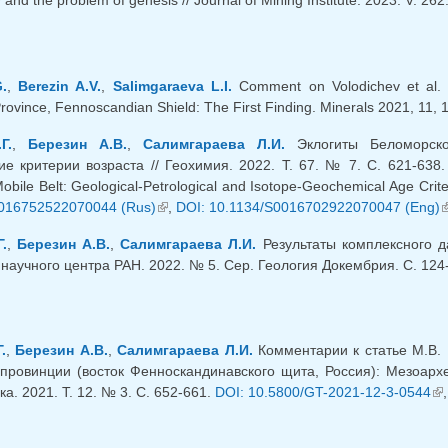
and the problem of genesis // Journal of Mining Institute. 2023. V. 26
.
,
Berezin A.V.
,
Salimgaraeva L.I.
Comment on Volodichev et al. A
ovince, Fennoscandian Shield: The First Finding. Minerals 2021, 11, 1
Г.
,
Березин А.В.
,
Салимгараева Л.И.
Эклогиты Беломорског
ие критерии возраста // Геохимия. 2022. Т. 67. № 7. С. 621-638.
bile Belt: Geological-Petrological and Isotope-Geochemical Age Criter
016752522070044 (Rus)
(link is external)
,
DOI: 10.1134/S0016702922070047 (Eng)
(
.
,
Березин А.В.
,
Салимгараева Л.И.
Результаты комплексного д
 научного центра РАН. 2022. № 5. Сер. Геология Докембрия. С. 124
.
,
Березин А.В.
,
Салимгараева Л.И.
Комментарии к статье М.В. 
 провинции (восток Фенноскандинавского щита, Россия): Мезоарх
а. 2021. Т. 12. № 3. С. 652-661.
DOI: 10.5800/GT-2021-12-3-0544
(li