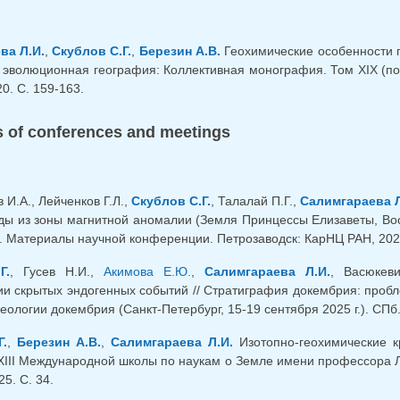
ва Л.И.
,
Скублов С.Г.
,
Березин А.В.
Геохимические особенности п
, эволюционная география: Коллективная монография. Том XIX (под 
0. С. 159-163.
 of conferences and meetings
И.А., Лейченков Г.Л.,
Скублов С.Г.
, Талалай П.Г.,
Салимгараева Л
ды из зоны магнитной аномалии (Земля Принцессы Елизаветы, Вос
. Материалы научной конференции. Петрозаводск: КарНЦ РАН, 2025
Г.
, Гусев Н.И.,
Акимова Е.Ю.
,
Салимгараева Л.И.
, Васюкеви
ии скрытых эндогенных событий // Стратиграфия докембрия: проб
ологии докембрия (Санкт-Петербург, 15-19 сентября 2025 г.). СПб.
.
,
Березин А.В.
,
Салимгараева Л.И.
Изотопно-геохимические кр
III Международной школы по наукам о Земле имени профессора Л.Л.
5. С. 34.