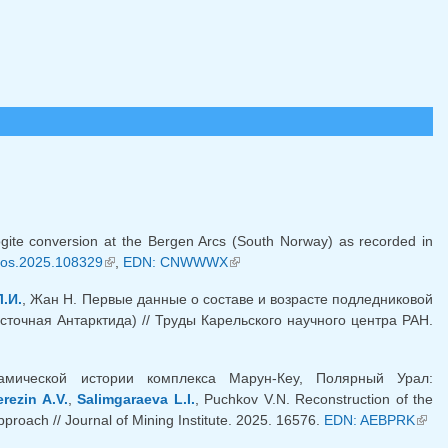
ogite conversion at the Bergen Arcs (South Norway) as recorded in
thos.2025.108329
(link is external)
,
EDN: CNWWWX
(link is external)
.И.
, Жан Н. Первые данные о составе и возрасте подледниковой
точная Антарктида) // Труды Карельского научного центра РАН.
намической истории комплекса Марун-Кеу, Полярный Урал:
erezin A.V.
,
Salimgaraeva L.I.
, Puchkov V.N. Reconstruction of the
pproach // Journal of Mining Institute. 2025. 16576.
EDN: AEBPRK
(lin
exter