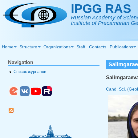
Skip to main content
IPGG RAS
Russian Academy of Scien
Institute of Precambrian 
Home
Structure
Organizations
Staff
Contacts
Publications
Navigation
Salimgaraev
Список журналов
Salimgaraeva
Cand. Sci. (Geol