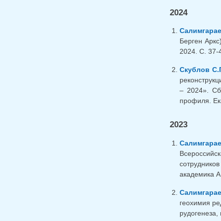
2024
Салимгарае
Берген Аркс
2024. С. 37-
Скублов С.Г
реконструкц
– 2024». Сб
профиля. Ека
2023
Салимгарае
Всероссийс
сотрудников
академика А.
Салимгарае
геохимия ре
рудогенеза,