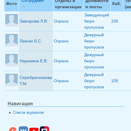
Сотрудник
Отделы и
Должности
Те
Фото
Каб.
организации
и посты
(ме
Заведующий
Завгарова Л.В.
Охрана
бюро
100
пропусков
Дежурный
Лаксин Б.С.
Охрана
бюро
пропусков
Дежурный
Нарыкина Е.В.
Охрана
бюро
пропусков
Дежурный
Серебренникова
Охрана
бюро
100
Т.М.
пропусков
Навигация
Список журналов