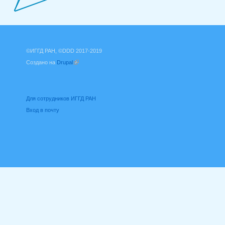
©ИГГД РАН, ©DDD 2017-2019
Создано на
Drupal
(внешняя ссылка)
Для сотрудников ИГГД РАН
Вход в почту