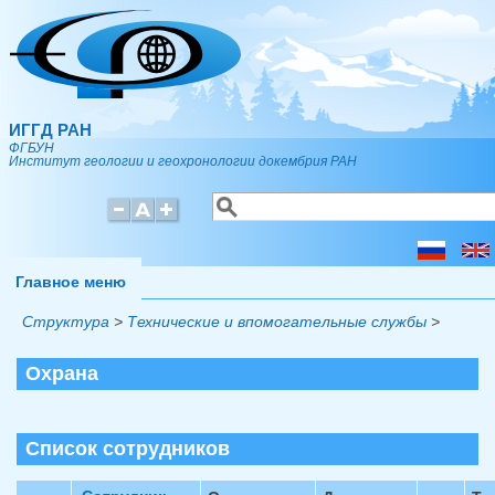
Перейти к основному содержанию
ИГГД РАН
ФГБУН
Институт геологии и геохронологии докембрия РАН
Поиск
Форма поиска
Главное меню
Структура
>
Технические и впомогательные службы
>
Охрана
Список сотрудников