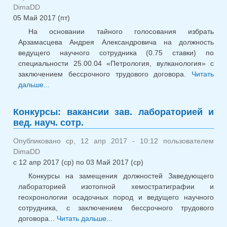
DimaDD
05 Май 2017 (пт)
На основании тайного голосования избрать
Арзамасцева Андрея Александровича на должность
ведущего научного сотрудника (0.75 ставки) по
специальности 25.00.04 «Петрология, вулканология» с
заключением бессрочного трудового договора.
Читать
дальше...
о Решение конкурсной комиссии от 5 мая 2017
года
Конкурсы: вакансии зав. лабораторией и
вед. науч. сотр.
Опубликовано ср, 12 апр 2017 - 10:12 пользователем
DimaDD
с
12 апр 2017 (ср)
по
03 Май 2017 (ср)
Конкурсы на замещения должностей Заведующего
лабораторией изотопной хемостратиграфии и
геохронологии осадочных пород и ведущего научного
сотрудника, с заключением бессрочного трудового
договора...
Читать дальше...
о Конкурсы: вакансии зав.