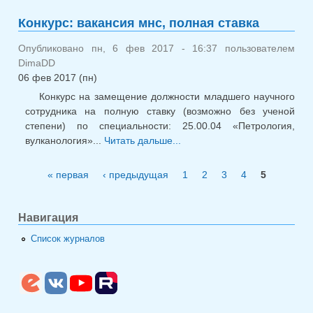
ваканси
лаборатор
Конкурс: вакансия мнс, полная ставка
полная ст
Опубликовано пн, 6 фев 2017 - 16:37 пользователем
DimaDD
06 фев 2017 (пн)
Конкурс на замещение должности младшего научного
сотрудника на полную ставку (возможно без ученой
степени) по специальности: 25.00.04 «Петрология,
вулканология»...
Читать дальше...
о Конкурс: вакансия
мнс, полная ставка
« первая
‹ предыдущая
1
2
3
4
5
Страницы
Навигация
Список журналов