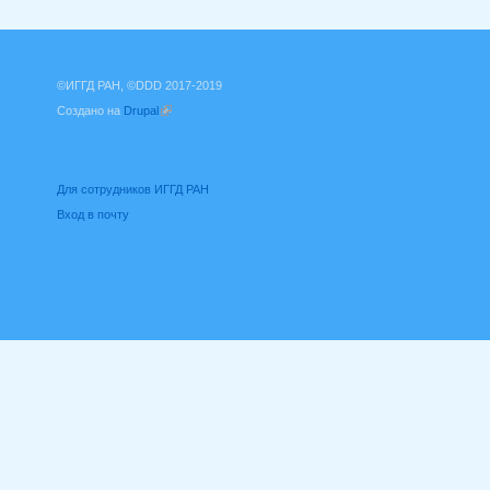
©ИГГД РАН, ©DDD 2017-2019
Создано на
Drupal
(внешняя ссылка)
Для сотрудников ИГГД РАН
Вход в почту