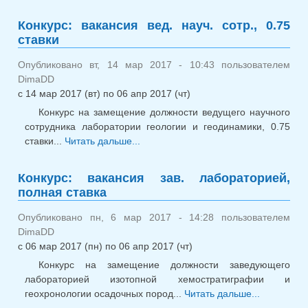
лабораторией и вед. науч.
сотр.
Конкурс: вакансия вед. науч. сотр., 0.75
ставки
Опубликовано вт, 14 мар 2017 - 10:43 пользователем
DimaDD
с
14 мар 2017 (вт)
по
06 апр 2017 (чт)
Конкурс на замещение должности ведущего научного
сотрудника лаборатории геологии и геодинамики, 0.75
ставки...
Читать дальше...
о Конкурс: вакансия вед. науч.
сотр., 0.75 ставки
Конкурс: вакансия зав. лабораторией,
полная ставка
Опубликовано пн, 6 мар 2017 - 14:28 пользователем
DimaDD
с
06 мар 2017 (пн)
по
06 апр 2017 (чт)
Конкурс на замещение должности заведующего
лабораторией изотопной хемостратиграфии и
геохронологии осадочных пород...
Читать дальше...
о Кон