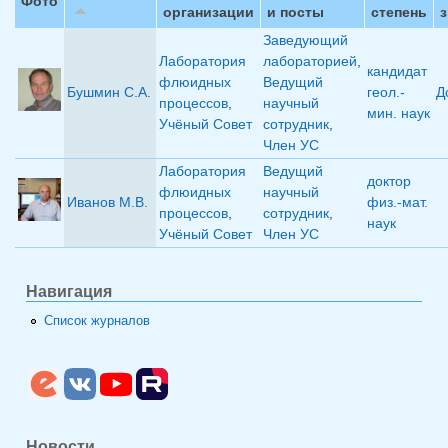
Фото
организации
и посты
степень
Заведующий
Лаборатория
лабораторией
,
кандидат
флюидных
Ведущий
Бушмин С.А.
геол.-
Д
процессов
,
научный
мин. наук
Учёный Совет
сотрудник
,
Член УС
Лаборатория
Ведущий
доктор
флюидных
научный
Иванов М.В.
физ.-мат.
процессов
,
сотрудник
,
наук
Учёный Совет
Член УС
Навигация
Список журналов
Новости