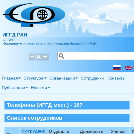
Перейти к основному содержанию
ИГГД РАН
ФГБУН
Институт геологии и геохронологии докембрия РАН
Поиск
Форма поиска
Главная
Структура
Организации
Сотрудники
Контакты
Публикации
Новости
Телефоны (ИГГД мест.) - 167
Список сотрудников
Сотрудник
Отделы и
Должности
Учёная