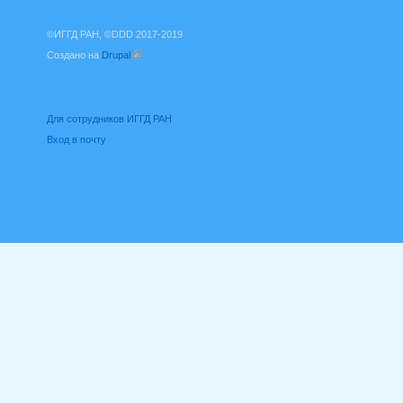
©ИГГД РАН, ©DDD 2017-2019
Создано на
Drupal
(внешняя ссылка)
Для сотрудников ИГГД РАН
Вход в почту