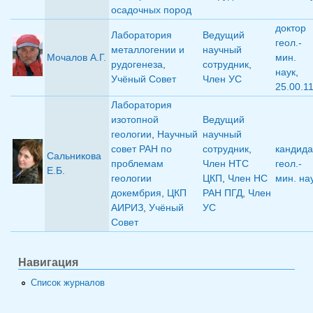
осадочных пород
доктор
Лаборатория
Ведущий
геол.-
металлогении и
научный
Мочалов А.Г.
мин.
рудогенеза
,
сотрудник
,
наук
,
Учёный Совет
Член УС
25.00.1
Лаборатория
изотопной
Ведущий
геологии
,
Научный
научный
совет РАН по
сотрудник
,
кандида
Сальникова
проблемам
Член НТС
геол.-
Е.Б.
геологии
ЦКП
,
Член НС
мин. на
докембрия
,
ЦКП
РАН ПГД
,
Член
АИРИЗ
,
Учёный
УС
Совет
Навигация
Список журналов