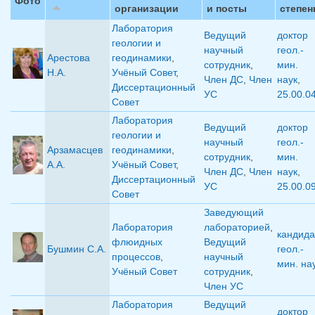
Фото
организации
и посты
степен
Лаборатория
Ведущий
доктор
геологии и
научный
геол.-
Арестова
геодинамики
,
сотрудник
,
мин.
Н.А.
Учёный Совет
,
Член ДС
,
Член
наук
,
Диссертационный
УС
25.00.0
Совет
Лаборатория
Ведущий
доктор
геологии и
научный
геол.-
Арзамасцев
геодинамики
,
сотрудник
,
мин.
А.А.
Учёный Совет
,
Член ДС
,
Член
наук
,
Диссертационный
УС
25.00.0
Совет
Заведующий
Лаборатория
лабораторией
,
кандида
флюидных
Ведущий
Бушмин С.А.
геол.-
процессов
,
научный
мин. на
Учёный Совет
сотрудник
,
Член УС
Лаборатория
Ведущий
доктор