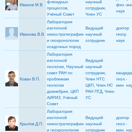
флюидных
научный
Иванов М.В.
физ.-ма
процессов
,
сотрудник
,
наук
Учёный Совет
Член УС
Лаборатория
изотопной
Ведущий
доктор
Иванова В.В.
хемостратиграфии
научный
геогр.
и геохронологии
сотрудник
наук
осадочных пород
Лаборатория
изотопной
Ведущий
геологии
,
Научный
научный
совет РАН по
сотрудник
,
кандида
Ковач В.П.
проблемам
Член НТС
геол.-
геологии
ЦКП
,
Член НС
мин. на
докембрия
,
ЦКП
РАН ПГД
,
Член
АИРИЗ
,
Учёный
УС
Совет
Лаборатория
изотопной
Ведущий
доктор
Крылов Д.П.
хемостратиграфии
научный
геол.-
и геохронологии
сотрудник
мин. на