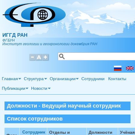
Перейти к основному содержанию
ИГГД РАН
ФГБУН
Институт геологии и геохронологии докембрия РАН
Поиск
Форма поиска
Главная
Структура
Организации
Сотрудники
Контакты
Публикации
Новости
Должности - Ведущий научный сотрудник
Список сотрудников
Сотрудник
Отделы и
Должности
Учёная