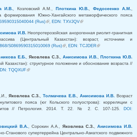
а И.В.
, Козловский А.М.,
Плоткина Ю.В.
,
Федосеенко А.М.
,
ка формирования Южно-Хангайского метаморфического пояса
869590315040044 (Rus)
(внешняя ссылка)
,
EDN: TXVJQV
(внешняя ссылка)
симова И.В.
Неопротерозойская анорогенная риолит-гранитная
массива (Центральный Казахстан): возраст, источники и
7868/S0869590315010069 (Rus)
(внешняя ссылка)
,
EDN: TCJDER
(внешняя ссылка)
никова Е.Б.
,
Яковлева С.З.
,
Анисимова И.В.
,
Плоткина Ю.В.
 Казахстан): структурное положение и обоснование возраста //
шняя ссылка)
DN: TQQXUF
(внешняя ссылка)
.И.,
Яковлева С.З.
,
Толмачева Е.В.
,
Анисимова И.В.
Возраст
нулитового пояса (юг Кольского полуострова): корреляции с
итов // Петрология. 2014. Т. 22. № 2. С. 107-125.
DOI:
овицкий В.А.
, Сорокин А.А.,
Яковлева С.З.
,
Анисимова И.В.
о-Станового супертеррейна Центрально-Азиатского подвижного