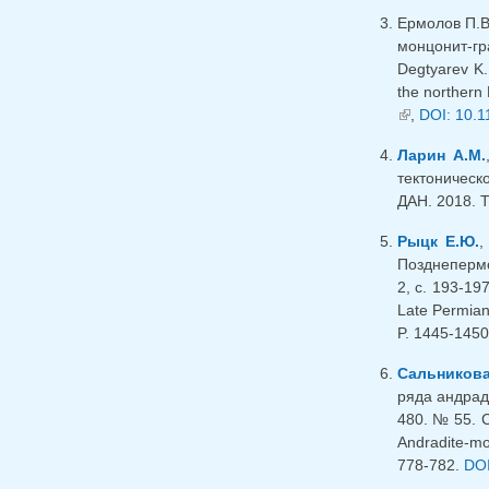
Ермолов П.В.
монцонит-гр
Degtyarev K.
the northern
(внешняя сс
,
DOI: 10.
Ларин А.М.
тектоническ
ДАН. 2018. Т
Рыцк Е.Ю.
Позднепермс
2, с. 193-197
Late Permian
P. 1445-145
Сальникова
ряда андрад
480. № 55. С
Andradite-mor
778-782.
DOI