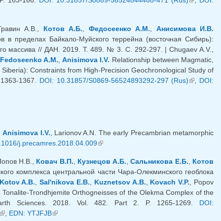
ссылка)
Травин А.В.,
Котов А.Б.
,
Федосеенко А.М.
,
Анисимова И.В.
 в пределах Байкало-Муйского террейна (восточная Сибирь):
массива // ДАН. 2019. Т. 489. № 3. С. 292-297. | Chugaev A.V.,
Fedoseenko A.M.
,
Anisimova I.V.
Relationship between Magmatic,
iberia): Constraints from High-Precision Geochronological Study of
P. 1363-1367.
DOI: 10.31857/S0869-56524893292-297 (Rus)
(внешняя
,
DOI:
ссылка)
,
Anisimova I.V.
, Larionov A.N. The early Precambrian metamorphic
.1016/j.precamres.2018.04.009
(внешняя ссылка)
Попов Н.В.,
Ковач В.П.
,
Кузнецов А.Б.
,
Сальникова Е.Б.
,
Котов
кого комплекса центральной части Чара-Олекминского геоблока
Kotov A.B.
,
Sal'nikova E.B.
,
Kuznetsov A.B.
,
Kovach V.P.
, Popov
 Tonalite-Trondhjemite Orthogneisses of the Olekma Complex of the
arth Sciences. 2018. Vol. 482. Part 2. P. 1265-1269.
DOI:
(внешняя ссылка)
,
EDN: YTJFJB
(внешняя ссылка)