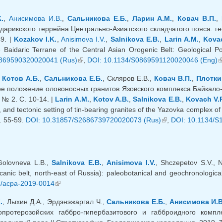
.
,
Анисимова И.В.
,
Сальникова Е.Б.
,
Ларин А.М.
,
Ковач В.П.
,
дарикского террейна Центрально-Азиатского складчатого пояса: гео
49. |
Kozakov I.K.
,
Anisimova I.V.
,
Salnikova E.B.
,
Larin A.M.
,
Kovac
e Baidaric Terrane of the Central Asian Orogenic Belt: Geological P
869590320020041 (Rus)
(внешняя ссылка)
,
DOI: 10.1134/S0869591120020046 (Eng)
(
,
Котов А.Б.
,
Сальникова Е.Б.
, Скляров Е.В.,
Ковач В.П.
,
Плотки
ое положение оловоносных гранитов Язовского комплекса Байкало-
. № 2. С. 10-14. |
Larin A.M.
,
Kotov A.B.
,
Salnikova E.B.
,
Kovach V.P
 and tectonic setting of tin-bearing granites of the Yazovka complex of
. 55-59.
DOI: 10.31857/S2686739720020073 (Rus)
(внешняя ссылка)
,
DOI: 10.1134/S
 Golovneva L.B.,
Salnikova E.B.
,
Anisimova I.V.
, Shczepetov S.V., 
anic belt, north-east of Russia): paleobotanical and geochronological
8/acpa-2019-0014
(внешняя ссылка)
.
, Лыхин Д.А., Эрдэнэжаргал Ч.,
Сальникова Е.Б.
,
Анисимова И.В
протерозойских габбро-гипербазитового и габброидного компл