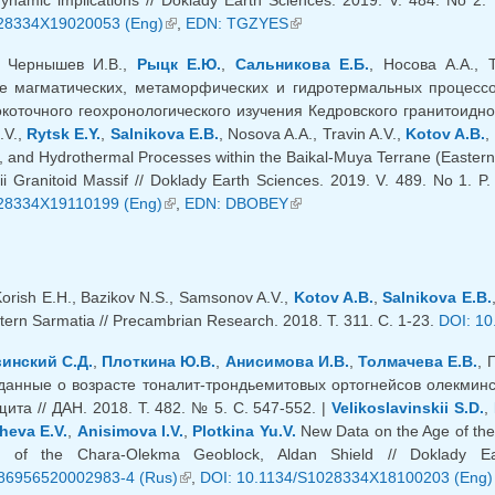
28334X19020053 (Eng)
(внешняя ссылка)
,
EDN: TGZYES
(внешняя ссылка)
., Чернышев И.В.,
Рыцк Е.Ю.
,
Сальникова Е.Б.
, Носова А.А., 
 магматических, метаморфических и гидротермальных процессов
оточного геохронологического изучения Кедровского гранитоидного 
.V.,
Rytsk E.Y.
,
Salnikova E.B.
, Nosova A.A., Travin A.V.,
Kotov A.B.
,
 and Hydrothermal Processes within the Baikal-Muya Terrane (Eastern S
ii Granitoid Massif // Doklady Earth Sciences. 2019. V. 489. No 1. 
28334X19110199 (Eng)
(внешняя ссылка)
,
EDN: DBOBEY
(внешняя ссылка)
Korish E.H., Bazikov N.S., Samsonov A.V.,
Kotov A.B.
,
Salnikova E.B.
tern Sarmatia // Precambrian Research. 2018. Т. 311. С. 1-23.
DOI: 10
инский С.Д.
,
Плоткина Ю.В.
,
Анисимова И.В.
,
Толмачева Е.В.
, 
анные о возрасте тоналит-трондьемитовых ортогнейсов олекминс
ита // ДАН. 2018. Т. 482. № 5. С. 547-552. |
Velikoslavinskii S.D.
,
heva E.V.
,
Anisimova I.V.
,
Plotkina Yu.V.
New Data on the Age of the
rt of the Chara-Olekma Geoblock, Aldan Shield // Doklady E
86956520002983-4 (Rus)
(внешняя ссылка)
,
DOI: 10.1134/S1028334X18100203 (Eng)