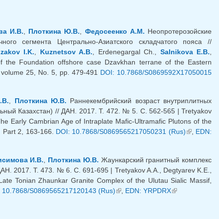
а И.В.
,
Плоткина Ю.В.
,
Федосеенко А.М.
Неопротерозойские
ого сегмента Центрально-Азиатского складчатого пояса //
zakov I.K.
,
Kuznetsov A.B.
, Erdenegargal Ch.,
Salnikova E.B.
,
 the Foundation offshore case Dzavkhan terrane of the Eastern
7. volume 25, No. 5, pp. 479-491
DOI: 10.7868/S0869592X17050015
ка)
.В.
,
Плоткина Ю.В.
Раннекембрийский возраст внутриплитных
й Казахстан) // ДАН. 2017. Т. 472. № 5. С. 562-565 | Tretyakov
e Early Cambrian Age of Intraplate Mafic-Ultramafic Plutons of the
, Part 2, 163-166.
DOI: 10.7868/S0869565217050231 (Rus)
(внешняя
,
EDN:
ссылка)
исимова И.В.
,
Плоткина Ю.В.
Жаункарский гранитный комплекс
. 2017. Т. 473. № 6. С. 691-695 | Tretyakov A.A., Degtyarev K.E.,
ate Tonian Zhaunkar Granite Complex of the Ulutau Sialic Massif,
 10.7868/S0869565217120143 (Rus)
(внешняя ссылка)
,
EDN: YRPDRX
(внешняя
ссылка)