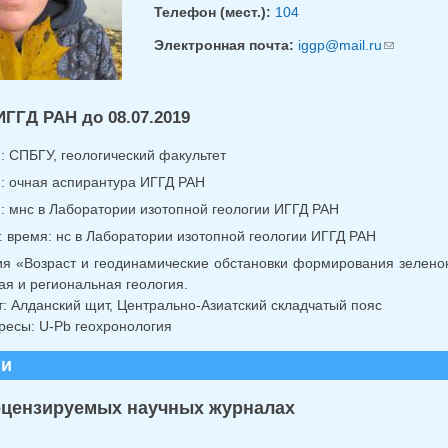
Телефон (мест.):
104
Электронная почта:
iggp@mail.ru
(ссылка д
ИГГД РАН до 08.07.2019
.: СПБГУ, геологический факультет
г.: очная аспирантура ИГГД РАН
г.: мнс в Лаборатории изотопной геологии ИГГД РАН
ст. время: нс в Лаборатории изотопной геологии ИГГД РАН
я «Возраст и геодинамические обстановки формирования зеленок
ая и региональная геология.
: Алданский щит, Центрально-Азиатский складчатый пояс
ресы: U-Pb геохронология
ии
ецензируемых научных журналах