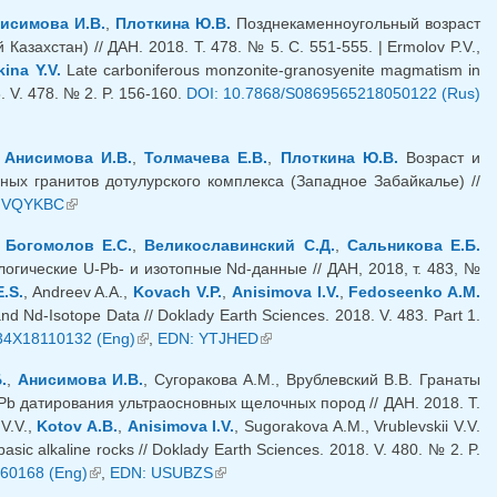
исимова И.В.
,
Плоткина Ю.В.
Позднекаменноугольный возраст
ахстан) // ДАН. 2018. Т. 478. № 5. С. 551-555. | Ermolov P.V.,
kina Y.V.
Late carboniferous monzonite-granosyenite magmatism in
. V. 478. № 2. P. 156-160.
DOI: 10.7868/S0869565218050122 (Rus)
,
Анисимова И.В.
,
Толмачева Е.В.
,
Плоткина Ю.В.
Возраст и
ых гранитов дотулурского комплекса (Западное Забайкалье) //
я ссылка)
 VQYKBC
(внешняя ссылка)
,
Богомолов Е.С.
,
Великославинский С.Д.
,
Сальникова Е.Б.
гические U-Pb- и изотопные Nd-данные // ДАН, 2018, т. 483, №
.S.
, Andreev A.A.,
Kovach V.P.
,
Anisimova I.V.
,
Fedoseenko A.M.
d Nd-Isotope Data // Doklady Earth Sciences. 2018. V. 483. Part 1.
34X18110132 (Eng)
(внешняя ссылка)
,
EDN: YTJHED
(внешняя ссылка)
.
,
Анисимова И.В.
, Сугоракова А.М., Врублевский В.В. Гранаты
 датирования ультраосновных щелочных пород // ДАН. 2018. Т.
 V.V.,
Kotov A.B.
,
Anisimova I.V.
, Sugorakova A.M., Vrublevskii V.V.
sic alkaline rocks // Doklady Earth Sciences. 2018. V. 480. № 2. P.
60168 (Eng)
(внешняя ссылка)
,
EDN: USUBZS
(внешняя ссылка)