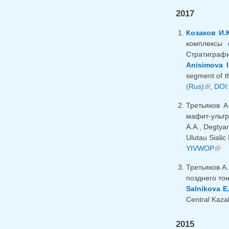
2017
Козаков И.К
комплексы 
Стратиграфи
Anisimova I
segment of th
(Rus)
(внешн
,
DOI:
Третьяков А
мафит-ультр
A.A., Degtya
Ulutau Sialic
YIVWOP
(вне
Третьяков А.
позднего тон
Salnikova E
Central Kazak
2015