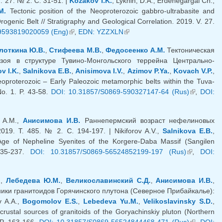
 27. № 2. С. 31-51. |
Kozakov I.K.
, Lykhin, D.A., Erdenegargal Ch.,
M.
Tectonic position of the Neoproterozoic gabbro-ultrabasite and
genic Belt // Stratigraphy and Geological Correlation. 2019. V. 27.
9593819020059 (Eng)
(внешняя ссылка)
,
EDN: YZZXLN
(внешняя ссылка)
лоткина Ю.В.
,
Стифеева М.В.
,
Федосеенко А.М.
Тектоническая
зоя в структуре Тувино-Монгольского террейна Центрально-
v I.K.
,
Salnikova E.B.
,
Anisimova I.V.
,
Azimov P.Ya.
,
Kovach V.P.
,
eoproterozoic – Early Paleozoic metamorphic belts within the Tuva-
No. 1. P. 43-58.
DOI: 10.31857/S0869-590327147-64 (Rus)
(внешняя
,
DOI:
ссылка)
а А.М.,
Анисимова И.В.
Раннепермский возраст нефелиновых
19. Т. 485. № 2. С. 194-197. | Nikiforov A.V.,
Salnikova E.B.
,
ge of Nepheline Syenites of the Korgere-Daba Massif (Sangilen
235-237.
DOI: 10.31857/S0869-56524852199-197 (Rus)
(внешняя
,
DOI:
ссылка)
.
,
Лебедева Ю.М.
,
Великославинский С.Д.
,
Анисимова И.В.
,
ики гранитоидов Горячинского плутона (Северное Прибайкалье):
v A.A.,
Bogomolov E.S.
,
Lebedeva Yu.M.
,
Velikoslavinsky S.D.
,
ustal sources of granitoids of the Goryachinskiy pluton (Northern
 P. 163-166.
DOI: 10.31857/S0869-56524844468-471 (Rus)
(внешняя
,
DOI: