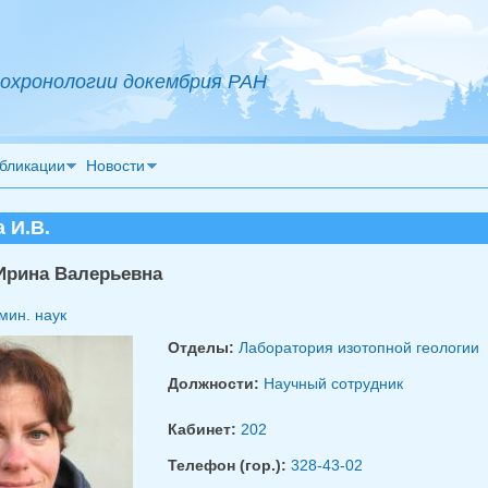
охронологии докембрия РАН
бликации
Новости
 И.В.
Ирина Валерьевна
мин. наук
Отделы:
Лаборатория изотопной геологии
Должности:
Научный сотрудник
Кабинет:
202
Телефон (гор.):
328-43-02