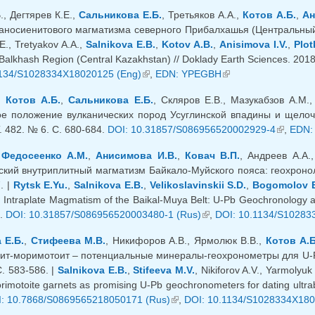
, Дегтярев К.Е.,
Сальникова Е.Б.
, Третьяков А.А.,
Котов А.Б.
,
Ан
аносиенитового магматизма северного Прибалхашья (Центральный Каз
E., Tretyakov A.A.,
Salnikova E.B.
,
Kotov A.B.
,
Anisimova I.V.
,
Plot
 Balkhash Region (Central Kazakhstan) // Doklady Earth Sciences. 2018
ылка)
1134/S1028334X18020125 (Eng)
(внешняя ссылка)
,
EDN: YPEGBH
(внешняя ссылка)
,
Котов А.Б.
,
Сальникова Е.Б.
, Скляров Е.В., Мазукабзов А.М.
ое положение вулканических пород Усуглинской впадины и щелочн
. 482. № 6. С. 680-684.
DOI: 10.31857/S086956520002929-4
(внешня
,
EDN:
,
Федосеенко А.М.
,
Анисимова И.В.
,
Ковач В.П.
, Андреев А.А.
кий внутриплитный магматизм Байкало-Муйского пояса: геохроноло
. |
Rytsk E.Yu.
,
Salnikova E.B.
,
Velikoslavinskii S.D.
,
Bogomolov E
 Intraplate Magmatism of the Baikal-Muya Belt: U-Pb Geochronology an
0.
DOI: 10.31857/S086956520003480-1 (Rus)
(внешняя ссылка)
,
DOI: 10.1134/S10283
 Е.Б.
,
Стифеева М.В.
, Никифоров А.В., Ярмолюк В.В.,
Котов А.Б
ит-моримотоит – потенциальные минералы-геохронометры для U-Pb
. 583-586. |
Salnikova E.B.
,
Stifeeva M.V.
, Nikiforov A.V., Yarmolyuk
imotoite garnets as promising U-Pb geochronometers for dating ultraba
: 10.7868/S0869565218050171 (Rus)
(внешняя ссылка)
,
DOI: 10.1134/S1028334X180