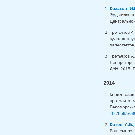
Козаков И.
Эрдэнэжарг
Центральной 
Третьяков А.
вулкано-пл
палеотектони
Третьяков А.
Неопротероз
ДАН. 2015. Т
2014
Кориковский
протолита 
Беломорски
10.7868/S08
Котов А.Б.
Раннемеловы