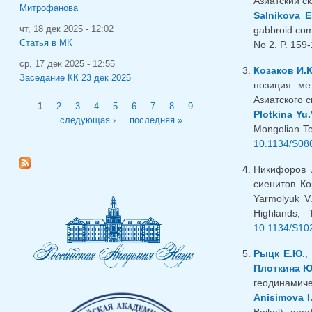
Азиатский ск
Митрофанова
Salnikova E
чт, 18 дек 2025 - 12:02
gabbroid comp
Статья в МК
No 2. P. 159
ср, 17 дек 2025 - 12:55
Козаков И.К
Заседание КК 23 дек 2025
позиция ме
Азиатского с
Страницы
1
2
3
4
5
6
7
8
9
…
Plotkina Yu.
следующая ›
последняя »
Mongolian Te
10.1134/S08
Никифоров 
сиенитов Ко
Yarmolyuk V
Highlands,
10.1134/S10
Рыцк Е.Ю.
Плоткина Ю
геодинамиче
Anisimova I.
Baikal): geo