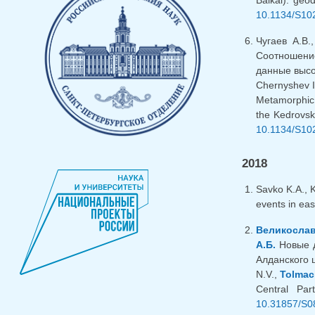
10.1134/S10
Чугаев А.В
Соотношение
данные высок
Chernyshev I
Metamorphic,
the Kedrovsk
10.1134/S10
2018
Savko K.A., 
events in eas
Великослав
А.Б.
Новые д
Алданского щ
N.V.,
Tolmac
Central Pa
10.31857/S0