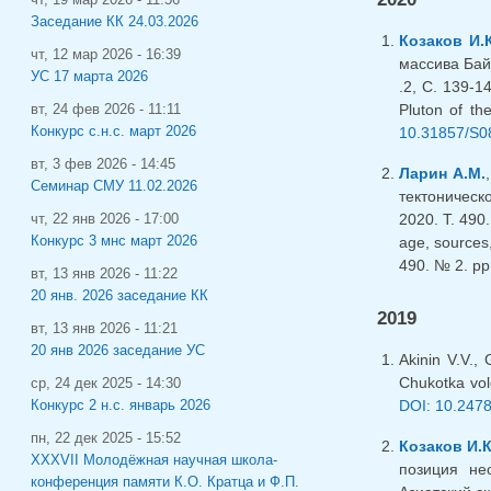
Заседание КК 24.03.2026
Козаков И.К
чт, 12 мар 2026 - 16:39
массива Бай
УС 17 марта 2026
.2, С. 139-1
Pluton of th
вт, 24 фев 2026 - 11:11
Конкурс с.н.с. март 2026
10.31857/S0
вт, 3 фев 2026 - 14:45
Ларин А.М.
Семинар СМУ 11.02.2026
тектоническ
2020. Т. 490
чт, 22 янв 2026 - 17:00
Конкурс 3 мнс март 2026
age, sources,
490. № 2. pp
вт, 13 янв 2026 - 11:22
20 янв. 2026 заседание КК
2019
вт, 13 янв 2026 - 11:21
20 янв 2026 заседание УС
Akinin V.V.,
Chukotka volc
ср, 24 дек 2025 - 14:30
DOI: 10.247
Конкурс 2 н.с. январь 2026
пн, 22 дек 2025 - 15:52
Козаков И.К
XXXVII Молодёжная научная школа-
позиция нео
конференция памяти К.О. Кратца и Ф.П.