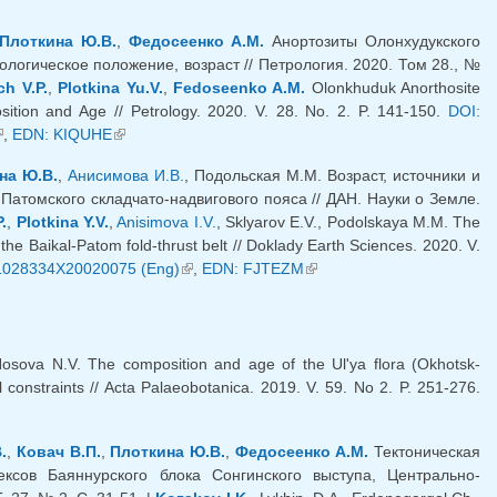
Плоткина Ю.В.
,
Федосеенко А.М.
Анортозиты Олонхудукского
логическое положение, возраст // Петрология. 2020. Том 28., №
h V.P.
,
Plotkina Yu.V.
,
Fedoseenko A.M.
Olonkhuduk Anorthosite
osition and Age // Petrology. 2020. V. 28. No. 2. P. 141-150.
DOI:
внешняя ссылка)
,
EDN: KIQUHE
(внешняя ссылка)
на Ю.В.
,
Анисимова И.В.
, Подольская М.М. Возраст, источники и
Патомского складчато-надвигового пояса // ДАН. Науки о Земле.
.
,
Plotkina Y.V.
,
Anisimova I.V.
, Sklyarov E.V., Podolskaya M.M. The
 the Baikal-Patom fold-thrust belt // Doklady Earth Sciences. 2020. V.
1028334X20020075 (Eng)
(внешняя ссылка)
,
EDN: FJTEZM
(внешняя ссылка)
Nosova N.V. The composition and age of the Ul'ya flora (Okhotsk-
 constraints // Acta Palaeobotanica. 2019. V. 59. No 2. P. 251-276.
.
,
Ковач В.П.
,
Плоткина Ю.В.
,
Федосеенко А.М.
Тектоническая
ексов Баяннурского блока Сонгинского выступа, Центрально-