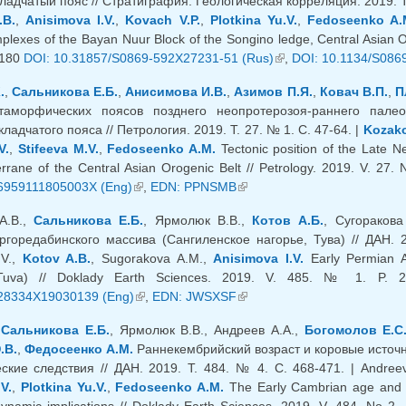
ладчатый пояс // Стратиграфия. Геологическая корреляция. 2019. Т.
.B.
,
Anisimova I.V.
,
Kovach V.P.
,
Plotkina Yu.V.
,
Fedoseenko A.
lexes of the Bayan Nuur Block of the Songino ledge, Central Asian Oro
-180
DOI: 10.31857/S0869-592X27231-51 (Rus)
(внешняя ссылка)
,
DOI: 10.1134/S086
.
,
Сальникова Е.Б.
,
Анисимова И.В.
,
Азимов П.Я.
,
Ковач В.П.
,
П
таморфических поясов позднего неопротерозоя-раннего палео
кладчатого пояса // Петрология. 2019. Т. 27. № 1. С. 47-64. |
Kozako
V.
,
Stifeeva M.V.
,
Fedoseenko A.M.
Tectonic position of the Late N
rrane of the Central Asian Orogenic Belt // Petrology. 2019. V. 27. 
6959111805003X (Eng)
(внешняя ссылка)
,
EDN: PPNSMB
(внешняя ссылка)
А.В.,
Сальникова Е.Б.
, Ярмолюк В.В.,
Котов А.Б.
, Сугораков
ргоредабинского массива (Сангиленское нагорье, Тува) // ДАН. 20
.V.,
Kotov A.B.
, Sugorakova A.M.,
Anisimova I.V.
Early Permian A
 Tuva) // Doklady Earth Sciences. 2019. V. 485. № 1. P. 
28334X19030139 (Eng)
(внешняя ссылка)
,
EDN: JWSXSF
(внешняя ссылка)
,
Сальникова Е.Б.
, Ярмолюк В.В., Андреев А.А.,
Богомолов Е.С
.В.
,
Федосеенко А.М.
Раннекембрийский возраст и коровые источн
ские следствия // ДАН. 2019. Т. 484. № 4. С. 468-471. | Andree
V.
,
Plotkina Yu.V.
,
Fedoseenko A.M.
The Early Cambrian age and cr
dynamic implications // Doklady Earth Sciences. 2019. V. 484. No 2.