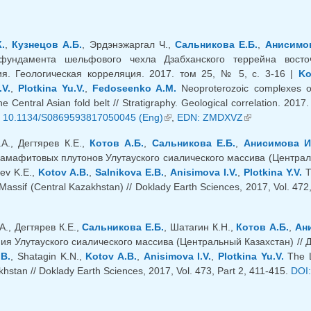
.
,
Кузнецов А.Б.
, Эрдэнэжаргал Ч.,
Сальникова Е.Б.
,
Анисимов
фундамента шельфового чехла Дзабханского террейна восточн
я. Геологическая корреляция. 2017. том 25, № 5, с. 3-16 |
Ko
.V.
,
Plotkina Yu.V.
,
Fedoseenko A.M.
Neoproterozoic complexes of
e Central Asian fold belt // Stratigraphy. Geological correlation. 201
яя ссылка)
 10.1134/S0869593817050045 (Eng)
(внешняя ссылка)
,
EDN: ZMDXVZ
(внешняя ссыл
.А., Дегтярев К.Е.,
Котов А.Б.
,
Сальникова Е.Б.
,
Анисимова И
амафитовых плутонов Улутауского сиалического массива (Центральны
rev K.E.,
Kotov A.B.
,
Salnikova E.B.
,
Anisimova I.V.
,
Plotkina Y.V.
Th
 Massif (Central Kazakhstan) // Doklady Earth Sciences, 2017, Vol. 472
шняя ссылка)
А., Дегтярев К.Е.,
Сальникова Е.Б.
, Шатагин К.Н.,
Котов А.Б.
,
Ан
ия Улутауского сиалического массива (Центральный Казахстан) // ДАН
.B.
, Shatagin K.N.,
Kotov A.B.
,
Anisimova I.V.
,
Plotkina Yu.V.
The L
hstan // Doklady Earth Sciences, 2017, Vol. 473, Part 2, 411-415.
DOI: