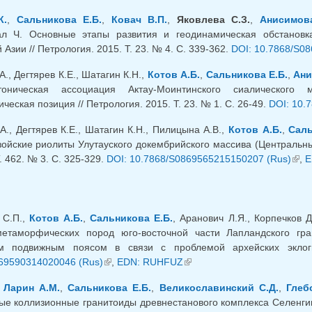
К.
,
Сальникова Е.Б.
,
Ковач В.П.
,
Яковлева С.З.
,
Анисимов
ал Ч. Основные этапы развития и геодинамическая обстанов
Азии // Петрология. 2015. Т. 23. № 4. С. 339-362.
DOI: 10.7868/S0
А., Дегтярев К.Е., Шатагин К.Н.,
Котов А.Б.
,
Сальникова Е.Б.
,
Ани
утоническая ассоциация Актау-Моинтинского сиалического 
ческая позиция // Петрология. 2015. Т. 23. № 1. С. 26-49.
DOI: 10.
А., Дегтярев К.Е., Шатагин К.Н., Пилицына А.В.,
Котов А.Б.
,
Саль
ойские риолиты Улутауского докембрийского массива (Центральный
. 462. № 3. С. 325-329.
DOI: 10.7868/S0869565215150207 (Rus)
(вне
,
E
 С.П.,
Котов А.Б.
,
Сальникова Е.Б.
, Аранович Л.Я., Корпечков Д
метаморфических пород юго-восточной части Лапландского гра
м подвижным поясом в связи с проблемой архейских эклог
69590314020046 (Rus)
(внешняя ссылка)
,
EDN: RUHFUZ
(внешняя ссылка)
,
Ларин А.М.
,
Сальникова Е.Б.
,
Великославинский С.Д.
,
Глеб
е коллизионные гранитоиды древнестанового комплекса Селенгин