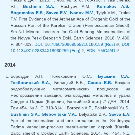
V.I.,
Bushmin S.A.
, Ruchyev A.M.,
Kornakov A.S.
,
Bogomolov E.S.
,
Savva E.V.
,
Ivanov M.V.
, Tytyk V.M., Frolov
P.V. First Evidence of the Archean Age of Orogenic Gold of the
Russian Part of the Karelian Craton (Fennoscandian Shield):
Sm-Nd Mineral Isochron for Gold-Bearing Metasomatites of
the Novye Peski Deposit // Dokl. Earth Sciences. 2018. V. 480.
P. 804-809.
DOI: 10.7868/S0869565218180159 (Rus)
(внешняя
,
DOI:
10.1134/S1028334X18060259 (Eng)
(внешняя ссылка)
,
EDN: YMOJAD
(внешняя
ссылка)
ссылка)
2014
Бороздин А.П., Полеховский Ю.С.,
Бушмин С.А.
,
Глебовицкий В.А.
, Беляцкий Б.В.,
Савва Е.В.
Возраст
рудообразующих метасоматических процессов на
месторождении ванадия, благородных металлов и урана
Средняя Падма (Карелия, Балтийский щит) // ДАН. 2014.
Том 454. № 3. С. 310-314. | Borozdin A.P., Polekhovskii Yu.S.,
Bushmin S.A.
,
Glebovitskii V.A.
, Belyatskii B.V.,
Savva E.V.
Age of metasomatism and ore formation in the Srednyaya
Padma vanadium-precious metals-uranium deposit (Karelia,
Baltic shield) // Doklady Earth Sciences. 2014. Vol. 454. N.1.