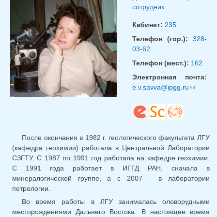
сотрудник
Кабинет:
235
Телефон (гор.):
328-
03-62
Телефон (мест.):
162
Электронная почта:
e.v.savva@ipgg.ru
(ссылка
для
отправк
email)
После окончания в 1982 г. геологического факультета ЛГУ
(кафедра геохимии) работала в Центральной Лаборатории
СЗГТУ. С 1987 по 1991 год работала на кафедре геохимии.
С 1991 года работает в ИГГД РАН, сначала в
минералогической группе, а с 2007 – в лаборатории
петрологии.
Во время работы в ЛГУ занималась оловорудными
месторождениями Дальнего Востока. В настоящее время