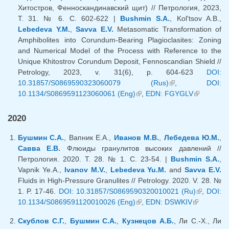
Хитостров, Фенноскандинавский щит) // Петрология, 2023,
Т. 31. № 6. С. 602-622 |
Bushmin S.A.
, Kol'tsov A.B.,
Lebedeva Y.M.
,
Savva E.V.
Metasomatic Transformation of
Amphibolites into Corundum-Bearing Plagioclasites: Zoning
and Numerical Model of the Process with Reference to the
Unique Khitostrov Corundum Deposit, Fennoscandian Shield //
Petrology, 2023, v. 31(6), p. 604-623
DOI:
10.31857/S0869590323060079 (Rus)
(внешняя
,
DOI:
10.1134/S0869591123060061 (Eng)
(внешняя ссылка)
,
EDN: FGYGLV
ссылка)
(внешняя
ссылка)
2020
Бушмин С.А.
, Вапник Е.А.,
Иванов М.В.
,
Лебедева Ю.М.
,
Савва Е.В.
Флюиды гранулитов высоких давлений //
Петрология. 2020. Т. 28. № 1. С. 23-54. |
Bushmin S.A.
,
Vapnik Ye.A.,
Ivanov M.V.
,
Lebedeva Yu.M.
and
Savva E.V.
Fluids in High-Pressure Granulites // Petrology. 2020. V. 28. №
1. P. 17-46.
DOI: 10.31857/S0869590320010021 (Ru)
(внешняя
,
DOI:
10.1134/S0869591120010026 (Eng)
(внешняя ссылка)
,
EDN: DSWKIV
(внешняя
ссылка)
ссылка)
Скублов С.Г.
,
Бушмин С.А.
,
Кузнецов А.Б.
, Ли С.-Х., Ли