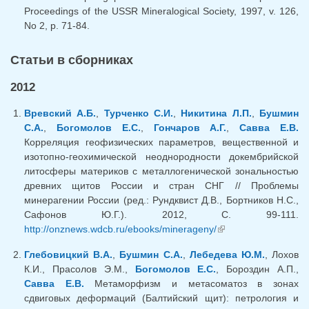
Proceedings of the USSR Mineralogical Society, 1997, v. 126,
No 2, p. 71-84.
Cтатьи в сборниках
2012
Вревский А.Б.
,
Турченко С.И.
,
Никитина Л.П.
,
Бушмин
С.А.
,
Богомолов Е.С.
,
Гончаров А.Г.
,
Савва Е.В.
Корреляция геофизических параметров, вещественной и
изотопно-геохимической неоднородности докембрийской
литосферы материков с металлогенической зональностью
древних щитов России и стран СНГ // Проблемы
минерагении России (ред.: Рундквист Д.В., Бортников Н.С.,
Сафонов Ю.Г.). 2012, С. 99-111.
http://onznews.wdcb.ru/ebooks/minerageny/
(внешняя ссылка)
Глебовицкий В.А.
,
Бушмин С.А.
,
Лебедева Ю.М.
, Лохов
К.И., Прасолов Э.М.,
Богомолов Е.С.
, Бороздин А.П.,
Савва Е.В.
Метаморфизм и метасоматоз в зонах
сдвиговых деформаций (Балтийский щит): петрология и