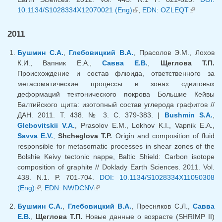
10.1134/S1028334X12070021 (Eng)
(внешняя ссылка)
,
EDN: OZLEQT
(внешняя
ссылка)
2011
Бушмин С.А.
,
Глебовицкий В.А.
, Прасолов Э.М., Лохов
К.И., Вапник Е.А.,
Савва Е.В.
,
Щеглова Т.П.
Происхождение и состав флюида, ответственного за
метасоматические процессы в зонах сдвиговых
деформаций тектонического покрова Большие Кейвы
Балтийского щита: изотопный состав углерода графитов //
ДАН. 2011. Т. 438. № 3. С. 379-383. |
Bushmin S.A.
,
Glebovitskii V.A.
, Prasolov E.M., Lokhov K.I., Vapnik E.A.,
Savva E.V.
,
Shcheglova T.P.
Origin and composition of fluid
responsible for metasomatic processes in shear zones of the
Bolshie Keivy tectonic nappe, Baltic Shield: Carbon isotope
composition of graphite // Doklady Earth Sciences. 2011. Vol.
438. N.1. P. 701-704.
DOI: 10.1134/S1028334X11050308
(Eng)
(внешняя ссылка)
,
EDN: NWDCNV
(внешняя ссылка)
Бушмин С.А.
,
Глебовицкий В.А.
, Пресняков С.Л.,
Савва
Е.В.
,
Щеглова Т.П.
Новые данные о возрасте (SHRIMP II)