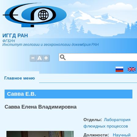
Перейти к основному содержанию
ИГГД РАН
ФГБУН
Институт геологии и геохронологии докембрия РАН
Поиск
Форма поиска
Главное меню
Савва Е.В.
Савва Елена Владимировна
Отделы:
Лаборатория
флюидных процессов
Должности:
Научный