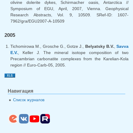
olivine dolerite dykes, Schirmacher oasis, Antarctica //
Symposium of EGU, April, 2007, Vienna. Geophysical
Research Abstracts, Vol. 9, 10509. SRef-ID: 1607-
7962/gra/EGU2007-A-10509
2005
Tichomirowa M., Grosche G., Gotze J.,
Belyatsky B.V.
,
Savva
E.V.
, Keller J. The mineral isotope composition of two
Precambrian carbonatite complexes from the Karelian-Kola
region // Euro-Carb-05, 2005.
Навигация
Список журналов