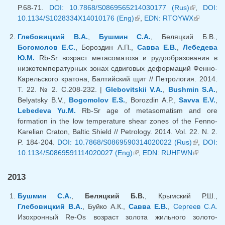
P.68-71.
DOI: 10.7868/S0869565214030177 (Rus)
(внешняя
,
DOI:
10.1134/S1028334X14010176 (Eng)
(внешняя ссылка)
,
EDN: RTOYWX
ссылка)
(внешняя
ссылка)
Глебовицкий В.А.
,
Бушмин С.А.
, Беляцкий Б.В.,
Богомолов Е.С.
, Бороздин А.П.,
Савва Е.В.
,
Лебедева
Ю.М.
Rb-Sr возраст метасоматоза и рудообразования в
низкотемпературных зонах сдвиговых деформаций Фенно-
Карельского кратона, Балтийский щит // Петрология. 2014.
Т. 22. № 2. С.208-232. |
Glebovitskii V.A.
,
Bushmin S.A.
,
Belyatsky B.V.,
Bogomolov E.S.
, Borozdin A.P.,
Savva E.V.
,
Lebedeva Yu.M.
Rb-Sr age of metasomatism and ore
formation in the low temperature shear zones of the Fenno-
Karelian Craton, Baltic Shield // Petrology. 2014. Vol. 22. N. 2.
P. 184-204.
DOI: 10.7868/S0869590314020022 (Rus)
(внешняя
,
DOI:
10.1134/S0869591114020027 (Eng)
(внешняя ссылка)
,
EDN: RUHFWN
ссылка)
(внешняя
ссылка)
2013
Бушмин С.А.
,
Беляцкий Б.В.
, Крымский Р.Ш.,
Глебовицкий В.А.
, Буйко А.К.,
Савва Е.В.
,
Сергеев С.А.
Изохронный Re-Os возраст золота жильного золото-