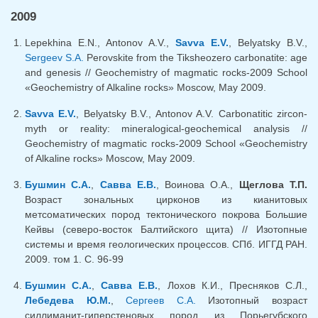
2009
Lepekhina E.N., Antonov A.V.,
Savva E.V.
, Belyatsky B.V.,
Sergeev S.A.
Perovskite from the Tiksheozero carbonatite: age
and genesis // Geochemistry of magmatic rocks-2009 School
«Geochemistry of Alkaline rocks» Moscow, May 2009.
Savva E.V.
, Belyatsky B.V., Antonov A.V. Carbonatitic zircon-
myth or reality: mineralogical-geochemical analysis //
Geochemistry of magmatic rocks-2009 School «Geochemistry
of Alkaline rocks» Moscow, May 2009.
Бушмин С.А.
,
Савва Е.В.
, Воинова О.А.,
Щеглова Т.П.
Возраст зональных цирконов из кианитовых
метсоматических пород тектонического покрова Большие
Кейвы (северо-восток Балтийского щита) // Изотопные
системы и время геологических процессов. СПб. ИГГД РАН.
2009. том 1. С. 96-99
Бушмин С.А.
,
Савва Е.В.
, Лохов К.И., Пресняков С.Л.,
Лебедева Ю.М.
,
Сергеев С.А.
Изотопный возраст
силлиманит-гиперстеновых пород из Порьегубского