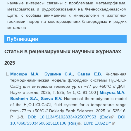
научные интересы связаны с проблемами метаморфизма,
метасоматоза и рудообразования на Фенноскандинавском
щите, с особым вниманием к минералогии и изотопной
геохимии пород на месторождениях благородных и редких
металлов.
Публикации
Статьи в рецензируемых научных журналах
2025
Мисюра М.А.
,
Бушмин С.А.
,
Савва Е.В.
Численная
термодинамическая модель флюидной системы H
O-LiCl-
2
CaCl
для интервала температур от −77 до +50°С // ДАН.
2
Науки о земле, 2025, Т. 525, № 1, С. 91-100 |
Misyura M.A.
,
Bushmin S.A.
,
Savva E.V.
Numerical thermodynamic model
of the H
O-LiCl-CaCl
fluid system for a temperature range
2
2
from -77 to +50°C // Doklady Earth Sciences. 2025. V. 525:16.
P. 1-8.
DOI: 10.1134/S1028334X25607953 (Eng)
(внешняя
,
DOI:
10.7868/S3034506525110106 (Rus)
(внешняя ссылка)
,
EDN: EXGZDY
ссылка)
(внешняя
ссылка)