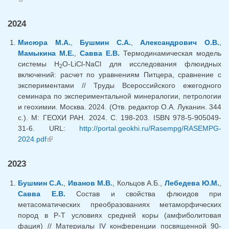
2024
Мисюра М.А.
,
Бушмин С.А.
,
Александрович О.В.
,
Мамыкина М.Е.
,
Савва Е.В.
Термодинамическая модель
системы H
O-LiCl-NaCl для исследования флюидных
2
включений: расчет по уравнениям Питцера, сравнение с
экспериментами // Труды Всероссийского ежегодного
семинара по экспериментальной минералогии, петрологии
и геохимии. Москва. 2024. (Отв. редактор О.А. Луканин. 344
с.). М: ГЕОХИ РАН. 2024. С. 198-203. ISBN 978-5-905049-
31-6. URL:
http://portal.geokhi.ru/Rasempg/RASEMPG-
2024.pdf
(внешняя ссылка)
2023
Бушмин С.А.
,
Иванов М.В.
, Кольцов А.Б.,
Лебедева Ю.М.
,
Савва Е.В.
Состав и свойства флюидов при
метасоматических преобразованиях метаморфических
пород в Р-Т условиях средней коры (амфиболитовая
фация) // Материалы IV конференции посвященной 90-