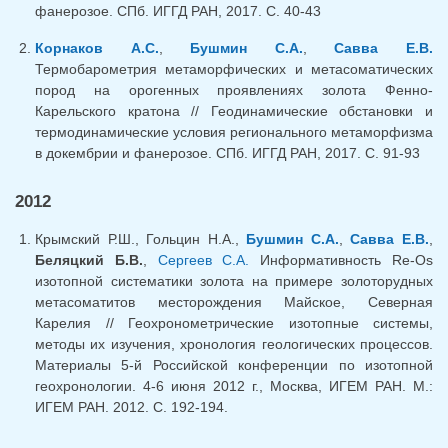
фанерозое. СПб. ИГГД РАН, 2017. С. 40-43
Корнаков А.С.
,
Бушмин С.А.
,
Савва Е.В.
Термобарометрия метаморфических и метасоматических
пород на орогенных проявлениях золота Фенно-
Карельского кратона // Геодинамические обстановки и
термодинамические условия регионального метаморфизма
в докембрии и фанерозое. СПб. ИГГД РАН, 2017. С. 91-93
2012
Крымский Р.Ш., Гольцин Н.А.,
Бушмин С.А.
,
Савва Е.В.
,
Беляцкий Б.В.
,
Сергеев С.А.
Информативность Re-Os
изотопной систематики золота на примере золоторудных
метасоматитов месторождения Майское, Северная
Карелия // Геохронометрические изотопные системы,
методы их изучения, хронология геологических процессов.
Материалы 5-й Российской конференции по изотопной
геохронологии. 4-6 июня 2012 г., Москва, ИГЕМ РАН. М.:
ИГЕМ РАН. 2012. С. 192-194.