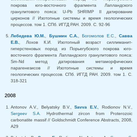
покрова юго-восточного фрагмента Лапландского
гранулитового пояса: U-Pb SHRIMP II датирование
цирконов // Изотопные системы и время геологических
процессов. том 1. СПб. ИГГД РАН. 2009. С. 92-96
Лебедева Ю.М.
,
Бушмин С.А.
,
Богомолов Е.С.
,
Савва
Е.В.
, Лохов К.И. Изотопный возраст силлиманит-
гиперстеновых пород из Порьегубского покрова юго-
восточного фрагмента Лапландского гранулитового пояса:
Sm-Nd метод датирования метаморфических
парагенезисов // Изотопные системы и время
геологических процессов. СПб. ИГГД РАН. 2009. том 1. С.
318-321
2008
Antonov A.V., Belyatsky B.V.,
Savva E.V.
, Rodionov N.V.,
Sergeev S.A.
Hydrothermal zircon from Proterozoic
carbonatite massif // Goldschmidt Conference Abstracts, 2008,
A29