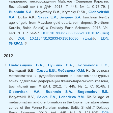
кварцевого месторождения Майское (Северная Карелия,
Балтийский щит) // ДАН. 2013. Т. 448. № 1. С.76-79. |
Bushmin S.A.
,
Belyatsky B.V.
, Krymsky R.Sh.,
Glebovitskii
V.A.
, Buiko A.K.,
Savva E.V.
,
Sergeev S.A.
Isochron Re-Os
age of gold from Mayskoe gold-quartz vein deposit (Northern
Karelia, Baltic Shield) // Doklady Earth Sciences. 2013. Vol.
448. N. 1.P. 54-57.
DOI: 10.7868/S0869565213010192 (Rus)
(внешняя ссылка)
,
DOI: 10.1134/S1028334X13010030 (Eng)
(внешняя
,
EDN:
PNSEGN
(внешняя ссылка)
ссылка)
2012
Глебовицкий В.А.
,
Бушмин С.А.
,
Богомолов Е.С.
,
Беляцкий Б.В.
,
Савва Е.В.
,
Лебедева Ю.М.
Rb-Sr возраст
метасоматоза и рудообразования в низкотемпературных
зонах сдвиговых деформаций Фенно-Карельского кратона,
Балтийский щит // ДАН. 2012. Т. 445. № 1. С. 61-65. |
Glebovitskii V.A.
,
Bushmin S.A.
,
Bogomolov E.S.
,
Belyatskii B.V.
,
Savva E.V.
,
Lebedeva Y.M.
Rb-Sr age of
metasomatism and ore formation in the low-temperature shear
zones of the Fenno-Karelian craton, Baltic Shield // Doklady
Earth Sciences. 2012. Vol. 445. N.1 P. 821-825.
DOI: