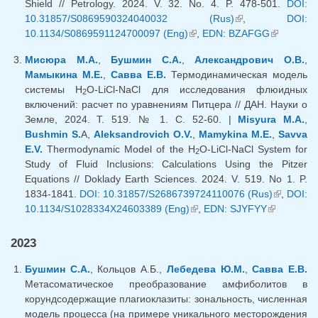
Shield // Petrology. 2024. V. 32. No. 4. P. 478-501.
DOI:
10.31857/S0869590324040032 (Rus)
(внешняя
,
DOI:
10.1134/S0869591124700097 (Eng)
(внешняя ссылка)
,
EDN: BZAFGG
ссылка)
(внешняя
ссылка)
Мисюра М.А.
,
Бушмин С.А.
,
Александрович О.В.
,
Мамыкина М.Е.
,
Савва Е.В.
Термодинамическая модель
системы H
О-LiCl-NaCl для исследования флюидных
2
включений: расчет по уравнениям Питцера // ДАН. Науки о
Земле, 2024. Т. 519. № 1. С. 52-60. |
Misyura M.A.
,
Bushmin S.
A,
Aleksandrovich O.V.
,
Mamykina M.E.
,
Savva
E.V.
Thermodynamic Model of the H
O-LiCl-NaCl System for
2
Study of Fluid Inclusions: Calculations Using the Pitzer
Equations // Doklady Earth Sciences. 2024. V. 519. No 1. P.
1834-1841.
DOI: 10.31857/S2686739724110076 (Rus)
(внешняя
,
DOI:
10.1134/S1028334X24603389 (Eng)
(внешняя ссылка)
,
EDN: SJYFYY
(внешняя
ссылка)
ссылка)
2023
Бушмин С.А.
, Кольцов А.Б.,
Лебедева Ю.М.
,
Савва Е.В.
Метасоматическое преобразование амфиболитов в
корундсодержащие плагиоклазиты: зональность, численная
модель процесса (на примере уникального месторождения