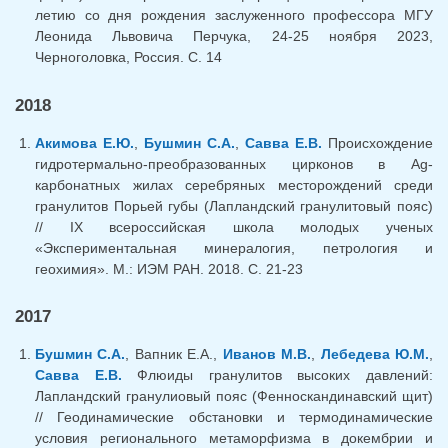
летию со дня рождения заслуженного профессора МГУ
Леонида Львовича Перчука, 24-25 ноября 2023,
Черноголовка, Россия. С. 14
2018
Акимова Е.Ю.
,
Бушмин С.А.
,
Савва Е.В.
Происхождение
гидротермально-преобразованных цирконов в Ag-
карбонатных жилах серебряных месторождений среди
гранулитов Порьей губы (Лапландский гранулитовый пояс)
// IX всероссийская школа молодых ученых
«Экспериментальная минералогия, петрология и
геохимия». М.: ИЭМ РАН. 2018. С. 21-23
2017
Бушмин С.А.
, Вапник Е.А.,
Иванов М.В.
,
Лебедева Ю.М.
,
Савва Е.В.
Флюиды гранулитов высоких давлений:
Лапландский гранулиовый пояс (Фенноскандинавский щит)
// Геодинамические обстановки и термодинамические
условия регионального метаморфизма в докембрии и