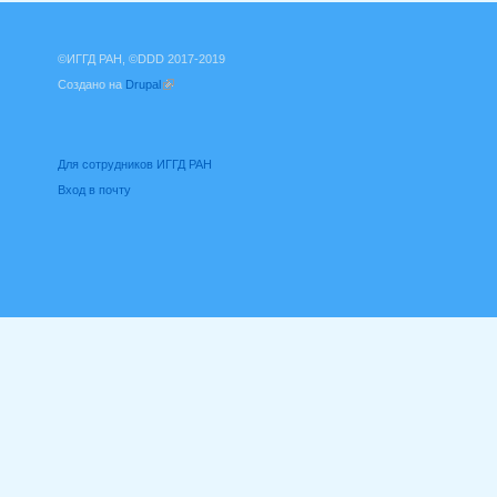
©ИГГД РАН, ©DDD 2017-2019
Создано на
Drupal
(внешняя ссылка)
Для сотрудников ИГГД РАН
Вход в почту