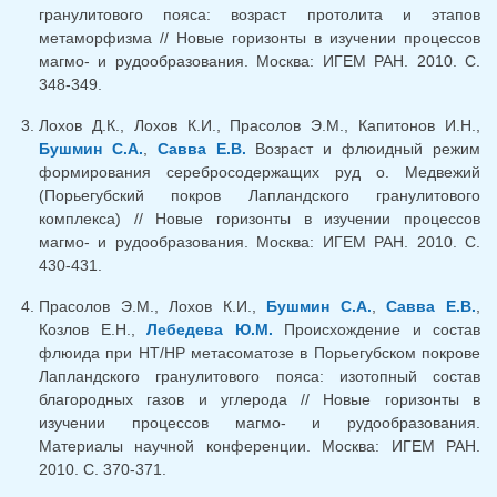
гранулитового пояса: возраст протолита и этапов
метаморфизма // Новые горизонты в изучении процессов
магмо- и рудообразования. Москва: ИГЕМ РАН. 2010. С.
348-349.
Лохов Д.К., Лохов К.И., Прасолов Э.М., Капитонов И.Н.,
Бушмин С.А.
,
Савва Е.В.
Возраст и флюидный режим
формирования серебросодержащих руд о. Медвежий
(Порьегубский покров Лапландского гранулитового
комплекса) // Новые горизонты в изучении процессов
магмо- и рудообразования. Москва: ИГЕМ РАН. 2010. С.
430-431.
Прасолов Э.М., Лохов К.И.,
Бушмин С.А.
,
Савва Е.В.
,
Козлов Е.Н.,
Лебедева Ю.М.
Происхождение и состав
флюида при НТ/НР метасоматозе в Порьегубском покрове
Лапландского гранулитового пояса: изотопный состав
благородных газов и углерода // Новые горизонты в
изучении процессов магмо- и рудообразования.
Материалы научной конференции. Москва: ИГЕМ РАН.
2010. С. 370-371.