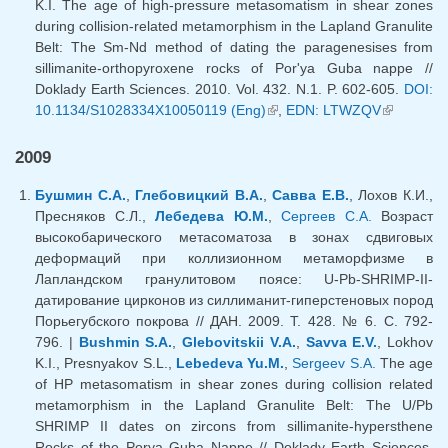
K.I. The age of high-pressure metasomatism in shear zones
during collision-related metamorphism in the Lapland Granulite
Belt: The Sm-Nd method of dating the paragenesises from
sillimanite-orthopyroxene rocks of Por'ya Guba nappe //
Doklady Earth Sciences. 2010. Vol. 432. N.1. P. 602-605.
DOI:
10.1134/S1028334X10050119 (Eng)
(внешняя ссылка)
,
EDN: LTWZQV
(внешняя
ссылка)
2009
Бушмин С.А.
,
Глебовицкий В.А.
,
Савва Е.В.
, Лохов К.И.,
Пресняков С.Л.,
Лебедева Ю.М.
,
Сергеев С.А.
Возраст
высокобарического метасоматоза в зонах сдвиговых
деформаций при коллизионном метаморфизме в
Лапландском гранулитовом поясе: U-Pb-SHRIMP-II-
датирование цирконов из силлиманит-гиперстеновых пород
Порьегубского покрова // ДАН. 2009. Т. 428. № 6. С. 792-
796. |
Bushmin S.A.
,
Glebovitskii V.A.
,
Savva E.V.
, Lokhov
K.I., Presnyakov S.L.,
Lebedeva Yu.M.
,
Sergeev S.A.
The age
of HP metasomatism in shear zones during collision related
metamorphism in the Lapland Granulite Belt: The U/Pb
SHRIMP II dates on zircons from sillimanite-hypersthene
Rocks of the Porya Guba Nappe // Doklady Earth Sciences.