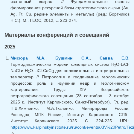
изотопный возраст // Фундаментальные основы
формирования ресурсной базы стратегического сырья (Au,
Ag, Pt, Cu, редкие элементы и металлы) (ред.: Бортников
Н.С.). М.: ГЕОС, 2012, с. 223-274.
Материалы конференций и совещаний
2025
Мисюра М.А.
,
Бушмин С.А.
,
Савва Е.В.
Термодинамические модели флюидных систем H
O-LiCl-
2
NaCl и H
O-LiCl-CaCl
для положительных и отрицательных
2
2
температур // Петрология и геодинамика геологических
процессов: роль в изучении недр и геологическом
картировании. Труды XIV Всеросийского
петрографического совещания (28 сентября – 3 октября
2025 г., Институт Карпинского, Санкт-Петербург). Гл. ред.
П.В.Химченко, М.А.Ткаченко; Минприроды России,
Роснедра, МПК России, Институт Карпинского. СПб.:
Институт Карпинского. 2025. С. 224-225. URL:
https://www.karpinskyinstitute.ru/ru/conf/events/XIV%20Petro/Tezi
(внешняя ссылка)