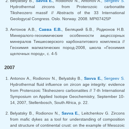
Belyatsky B.,
Savva E.
, Rodionov N., Antonov A.,
Sergeev S.
Hydrothermal zircons from Proterozoic carbonatite
Tiksheozero massif // Abstracts of the 33 International
Geologycal Congress. Oslo. Norway. 2008. MPI07425P
Антонов А.В.,
Савва Е.В.
, Беляцкий Б.В., Родионов Н.В.
Минералого-геохимические особенности акцессорных
минералов Тикшеозерского карбонатитового комплекса //
Геохимия магматических пород-2008, школа «Геохимия
щелочных пород», с. 4-5
2007
Antonov A., Rodionov N., Belyatsky B.,
Savva E.
,
Sergeev S.
Hydrothermal fluid influence on zircon age integrity: evidence
from Proterozoic Tiksheozero carbonatites // 7-th International
Symposium on Applied Isotope Geochemistry, September 10-
14, 2007, Stellenbosch, South Africa, p. 22.
Belyatsky B., Rodionov N.,
Savva E.
, Leitchenkov G. Zircons
from mafic dykes as a tool for understanding of composition
and structure of continental crust: on the example of Mesozoic