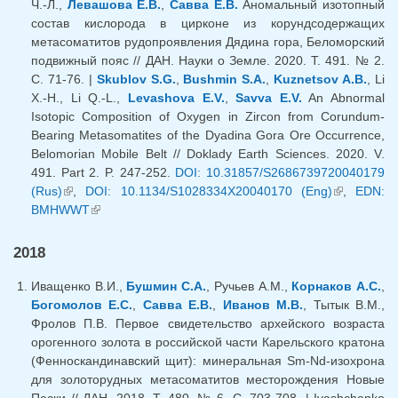
Ч.-Л.,
Левашова Е.В.
,
Савва Е.В.
Аномальный изотопный
состав кислорода в цирконе из корундсодержащих
метасоматитов рудопроявления Дядина гора, Беломорский
подвижный пояс // ДАН. Науки о Земле. 2020. Т. 491. № 2.
С. 71-76. |
Skublov S.G.
,
Bushmin S.A.
,
Kuznetsov A.B.
, Li
X.-H., Li Q.-L.,
Levashova E.V.
,
Savva E.V.
An Abnormal
Isotopic Composition of Oxygen in Zircon from Corundum-
Bearing Metasomatites of the Dyadina Gora Ore Occurrence,
Belomorian Mobile Belt // Doklady Earth Sciences. 2020. V.
491. Part 2. P. 247-252.
DOI: 10.31857/S2686739720040179
(Rus)
(внешняя ссылка)
,
DOI: 10.1134/S1028334X20040170 (Eng)
(внешняя
,
EDN:
BMHWWT
(внешняя ссылка)
ссылка)
2018
Иващенко В.И.,
Бушмин С.А.
, Ручьев А.М.,
Корнаков А.С.
,
Богомолов Е.С.
,
Савва Е.В.
,
Иванов М.В.
, Тытык В.М.,
Фролов П.В. Первое свидетельство архейского возраста
орогенного золота в российской части Карельского кратона
(Фенноскандинавский щит): минеральная Sm-Nd-изохрона
для золоторудных метасоматитов месторождения Новые
Пески // ДАН. 2018. Т. 480. № 6. С. 703-708. | Ivashchenko