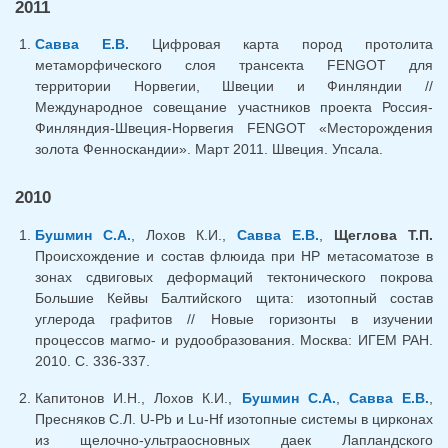
2011
Савва Е.В.
Цифровая карта пород протолита
метаморфического слоя трансекта FENGOT для
территории Норвегии, Швеции и Финляндии //
Международное совещание участников проекта Россия-
Финляндия-Швеция-Норвегия FENGOT «Месторождения
золота Фенноскандии». Март 2011. Швеция. Упсала.
2010
Бушмин С.А.
, Лохов К.И.,
Савва Е.В.
,
Щеглова Т.П.
Происхождение и состав флюида при НР метасоматозе в
зонах сдвиговых деформаций тектонического покрова
Большие Кейвы Балтийского щита: изотопный состав
углерода графитов // Новые горизонты в изучении
процессов магмо- и рудообразования. Москва: ИГЕМ РАН.
2010. С. 336-337.
Капитонов И.Н., Лохов К.И.,
Бушмин С.А.
,
Савва Е.В.
,
Пресняков С.Л. U-Pb и Lu-Hf изотопные системы в цирконах
из щелочно-ультраосновных даек Лапландского