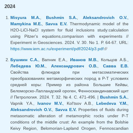
2024
Misyura M.A.
,
Bushmin S.A.
,
Aleksandrovich O.V.
,
Mamykina M.E.
,
Savva E.V.
Thermodynamic model of the
H2O-LiCl-NaCl system for fluid inclusions study:calculation
using Pitzer's equations,comparison with experiments //
Experiment in Geosciences. 2024. V. 30. No 1. P. 64-67. URL:
https://www.iem.ac.ru/experiment/pdf/2024/p3.pdf
(внешняя
ссылка)
Бушмин С.А.
, Вапник Е.А.,
Иванов М.В.
, Кольцов А.Б.,
Лебедева Ю.М.
,
Александрович О.В.
,
Савва Е.В.
Свойства флюидов при метасоматических
преобразованиях метаморфических пород в P-T условиях
средней коры: Пример из района Большие Кейвы,
Беломорско-Лапландский ороген, Фенноскандинавский щит
// Петрология. 2024. Т. 32. № 4. С. 471-496. |
Bushmin S.A.
,
Vapnik Y.A.,
Ivanov M.V.
, Kol'tsov A.B.,
Lebedeva Y.M.
,
Aleksandrovich O.V.
,
Savva E.V.
Properties of fluids during
metasomatic alteration of metamorphic rocks under P-T
conditions of the middle crust: An example from the Bolshie
Keivy Region, Belomorian-Lapland Orogen, Fennoscandian