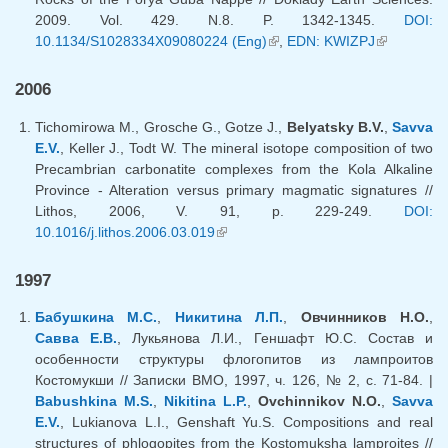
2009. Vol. 429. N.8. P. 1342-1345.
DOI:
10.1134/S1028334X09080224 (Eng)
(внешняя ссылка)
,
EDN: KWIZPJ
(внешняя
ссылка)
2006
Tichomirowa M., Grosche G., Gotze J.,
Belyatsky B.V.
,
Savva
E.V.
, Keller J., Todt W. The mineral isotope composition of two
Precambrian carbonatite complexes from the Kola Alkaline
Province - Alteration versus primary magmatic signatures //
Lithos, 2006, V. 91, p. 229-249.
DOI:
10.1016/j.lithos.2006.03.019
(внешняя ссылка)
1997
Бабушкина М.С.
,
Никитина Л.П.
,
Овчинников Н.О.
,
Савва Е.В.
, Лукьянова Л.И., Геншафт Ю.С. Состав и
особенности структуры флогопитов из лампроитов
Костомукши // Записки ВМО, 1997, ч. 126, № 2, с. 71-84. |
Babushkina M.S.
,
Nikitina L.P.
,
Ovchinnikov N.O.
,
Savva
E.V.
, Lukianova L.I., Genshaft Yu.S. Compositions and real
structures of phlogopites from the Kostomuksha lamproites //