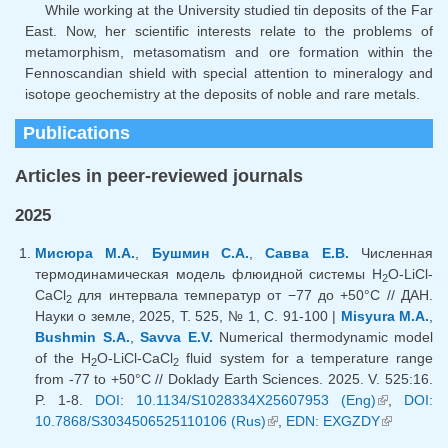
While working at the University studied tin deposits of the Far
East. Now, her scientific interests relate to the problems of
metamorphism, metasomatism and ore formation within the
Fennoscandian shield with special attention to mineralogy and
isotope geochemistry at the deposits of noble and rare metals.
Publications
Articles in peer-reviewed journals
2025
Мисюра М.А.
,
Бушмин С.А.
,
Савва Е.В.
Численная
термодинамическая модель флюидной системы H
O-LiCl-
2
CaCl
для интервала температур от −77 до +50°С // ДАН.
2
Науки о земле, 2025, Т. 525, № 1, С. 91-100 |
Misyura M.A.
,
Bushmin S.A.
,
Savva E.V.
Numerical thermodynamic model
of the H
O-LiCl-CaCl
fluid system for a temperature range
2
2
from -77 to +50°C // Doklady Earth Sciences. 2025. V. 525:16.
P. 1-8.
DOI: 10.1134/S1028334X25607953 (Eng)
(link is
,
DOI:
10.7868/S3034506525110106 (Rus)
(link is external)
,
EDN: EXGZDY
external)
(link is
external)