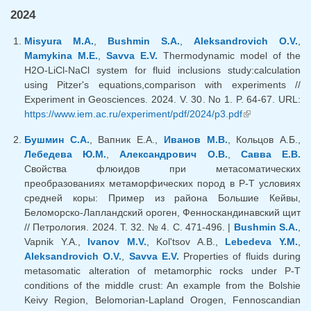
2024
Misyura M.A.
,
Bushmin S.A.
,
Aleksandrovich O.V.
,
Mamykina M.E.
,
Savva E.V.
Thermodynamic model of the
H2O-LiCl-NaCl system for fluid inclusions study:calculation
using Pitzer's equations,comparison with experiments //
Experiment in Geosciences. 2024. V. 30. No 1. P. 64-67. URL:
https://www.iem.ac.ru/experiment/pdf/2024/p3.pdf
(link is
external)
Бушмин С.А.
, Вапник Е.А.,
Иванов М.В.
, Кольцов А.Б.,
Лебедева Ю.М.
,
Александрович О.В.
,
Савва Е.В.
Свойства флюидов при метасоматических
преобразованиях метаморфических пород в P-T условиях
средней коры: Пример из района Большие Кейвы,
Беломорско-Лапландский ороген, Фенноскандинавский щит
// Петрология. 2024. Т. 32. № 4. С. 471-496. |
Bushmin S.A.
,
Vapnik Y.A.,
Ivanov M.V.
, Kol'tsov A.B.,
Lebedeva Y.M.
,
Aleksandrovich O.V.
,
Savva E.V.
Properties of fluids during
metasomatic alteration of metamorphic rocks under P-T
conditions of the middle crust: An example from the Bolshie
Keivy Region, Belomorian-Lapland Orogen, Fennoscandian