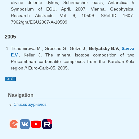
olivine dolerite dykes, Schirmacher oasis, Antarctica //
Symposium of EGU, April, 2007, Vienna. Geophysical
Research Abstracts, Vol. 9, 10509. SRef-ID: 1607-
7962/gra/EGU2007-A-10509
2005
Tichomirowa M., Grosche G., Gotze J.,
Belyatsky B.V.
,
Savva
E.V.
, Keller J. The mineral isotope composition of two
Precambrian carbonatite complexes from the Karelian-Kola
region // Euro-Carb-05, 2005.
Navigation
Список журналов