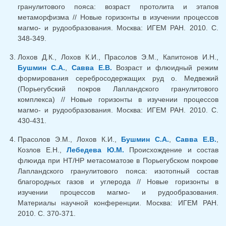
гранулитового пояса: возраст протолита и этапов
метаморфизма // Новые горизонты в изучении процессов
магмо- и рудообразования. Москва: ИГЕМ РАН. 2010. С.
348-349.
Лохов Д.К., Лохов К.И., Прасолов Э.М., Капитонов И.Н.,
Бушмин С.А.
,
Савва Е.В.
Возраст и флюидный режим
формирования серебросодержащих руд о. Медвежий
(Порьегубский покров Лапландского гранулитового
комплекса) // Новые горизонты в изучении процессов
магмо- и рудообразования. Москва: ИГЕМ РАН. 2010. С.
430-431.
Прасолов Э.М., Лохов К.И.,
Бушмин С.А.
,
Савва Е.В.
,
Козлов Е.Н.,
Лебедева Ю.М.
Происхождение и состав
флюида при НТ/НР метасоматозе в Порьегубском покрове
Лапландского гранулитового пояса: изотопный состав
благородных газов и углерода // Новые горизонты в
изучении процессов магмо- и рудообразования.
Материалы научной конференции. Москва: ИГЕМ РАН.
2010. С. 370-371.