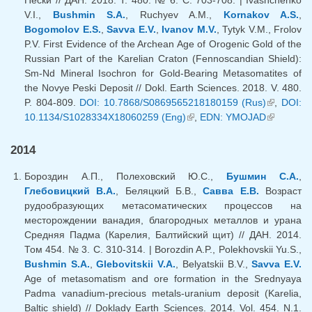
V.I.,
Bushmin S.A.
, Ruchyev A.M.,
Kornakov A.S.
,
Bogomolov E.S.
,
Savva E.V.
,
Ivanov M.V.
, Tytyk V.M., Frolov
P.V. First Evidence of the Archean Age of Orogenic Gold of the
Russian Part of the Karelian Craton (Fennoscandian Shield):
Sm-Nd Mineral Isochron for Gold-Bearing Metasomatites of
the Novye Peski Deposit // Dokl. Earth Sciences. 2018. V. 480.
P. 804-809.
DOI: 10.7868/S0869565218180159 (Rus)
(link is
,
DOI:
10.1134/S1028334X18060259 (Eng)
(link is external)
,
EDN: YMOJAD
(link is
external)
external)
2014
Бороздин А.П., Полеховский Ю.С.,
Бушмин С.А.
,
Глебовицкий В.А.
, Беляцкий Б.В.,
Савва Е.В.
Возраст
рудообразующих метасоматических процессов на
месторождении ванадия, благородных металлов и урана
Средняя Падма (Карелия, Балтийский щит) // ДАН. 2014.
Том 454. № 3. С. 310-314. | Borozdin A.P., Polekhovskii Yu.S.,
Bushmin S.A.
,
Glebovitskii V.A.
, Belyatskii B.V.,
Savva E.V.
Age of metasomatism and ore formation in the Srednyaya
Padma vanadium-precious metals-uranium deposit (Karelia,
Baltic shield) // Doklady Earth Sciences. 2014. Vol. 454. N.1.