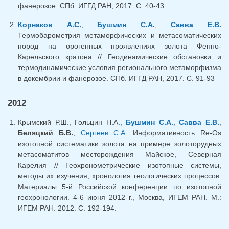
фанерозое. СПб. ИГГД РАН, 2017. С. 40-43
Корнаков А.С.
,
Бушмин С.А.
,
Савва Е.В.
Термобарометрия метаморфических и метасоматических
пород на орогенных проявлениях золота Фенно-
Карельского кратона // Геодинамические обстановки и
термодинамические условия регионального метаморфизма
в докембрии и фанерозое. СПб. ИГГД РАН, 2017. С. 91-93
2012
Крымский Р.Ш., Гольцин Н.А.,
Бушмин С.А.
,
Савва Е.В.
,
Беляцкий Б.В.
,
Сергеев С.А.
Информативность Re-Os
изотопной систематики золота на примере золоторудных
метасоматитов месторождения Майское, Северная
Карелия // Геохронометрические изотопные системы,
методы их изучения, хронология геологических процессов.
Материалы 5-й Российской конференции по изотопной
геохронологии. 4-6 июня 2012 г., Москва, ИГЕМ РАН. М.:
ИГЕМ РАН. 2012. С. 192-194.