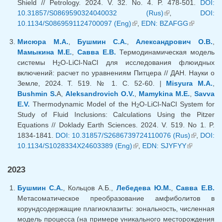
Shield // Petrology. 2024. V. 32. No. 4. P. 478-501.
DOI:
10.31857/S0869590324040032 (Rus)
(link is external)
,
DOI:
10.1134/S0869591124700097 (Eng)
(link is external)
,
EDN: BZAFGG
(link is
external)
Мисюра М.А.
,
Бушмин С.А.
,
Александрович О.В.
,
Мамыкина М.Е.
,
Савва Е.В.
Термодинамическая модель
системы H
О-LiCl-NaCl для исследования флюидных
2
включений: расчет по уравнениям Питцера // ДАН. Науки о
Земле, 2024. Т. 519. № 1. С. 52-60. |
Misyura M.A.
,
Bushmin S.
A,
Aleksandrovich O.V.
,
Mamykina M.E.
,
Savva
E.V.
Thermodynamic Model of the H
O-LiCl-NaCl System for
2
Study of Fluid Inclusions: Calculations Using the Pitzer
Equations // Doklady Earth Sciences. 2024. V. 519. No 1. P.
1834-1841.
DOI: 10.31857/S2686739724110076 (Rus)
(link is
,
DOI:
10.1134/S1028334X24603389 (Eng)
(link is external)
,
EDN: SJYFYY
(link is
external)
external)
2023
Бушмин С.А.
, Кольцов А.Б.,
Лебедева Ю.М.
,
Савва Е.В.
Метасоматическое преобразование амфиболитов в
корундсодержащие плагиоклазиты: зональность, численная
модель процесса (на примере уникального месторождения