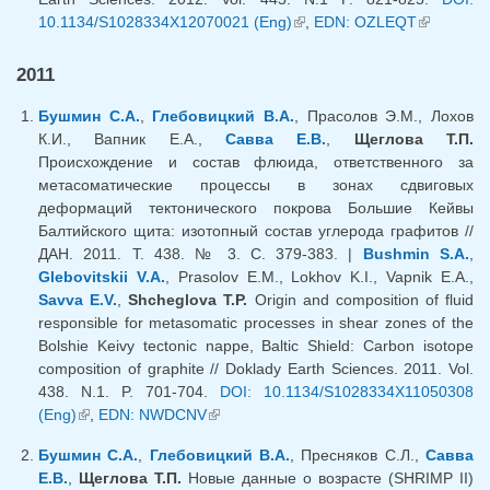
10.1134/S1028334X12070021 (Eng)
(link is external)
,
EDN: OZLEQT
(link is
external)
2011
Бушмин С.А.
,
Глебовицкий В.А.
, Прасолов Э.М., Лохов
К.И., Вапник Е.А.,
Савва Е.В.
,
Щеглова Т.П.
Происхождение и состав флюида, ответственного за
метасоматические процессы в зонах сдвиговых
деформаций тектонического покрова Большие Кейвы
Балтийского щита: изотопный состав углерода графитов //
ДАН. 2011. Т. 438. № 3. С. 379-383. |
Bushmin S.A.
,
Glebovitskii V.A.
, Prasolov E.M., Lokhov K.I., Vapnik E.A.,
Savva E.V.
,
Shcheglova T.P.
Origin and composition of fluid
responsible for metasomatic processes in shear zones of the
Bolshie Keivy tectonic nappe, Baltic Shield: Carbon isotope
composition of graphite // Doklady Earth Sciences. 2011. Vol.
438. N.1. P. 701-704.
DOI: 10.1134/S1028334X11050308
(Eng)
(link is external)
,
EDN: NWDCNV
(link is external)
Бушмин С.А.
,
Глебовицкий В.А.
, Пресняков С.Л.,
Савва
Е.В.
,
Щеглова Т.П.
Новые данные о возрасте (SHRIMP II)