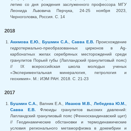
летию со дня рождения заслуженного профессора МГУ
Леонида Львовича Перчука, 24-25 ноября 2023,
Черноголовка, Россия. С. 14
2018
Акимова Е.Ю.
,
Бушмин С.А.
,
Савва Е.В.
Происхождение
гидротермально-преобразованных цирконов в Ag-
карбонатных жилах серебряных месторождений среди
гранулитов Порьей губы (Лапландский гранулитовый пояс)
// IX всероссийская школа молодых ученых
«Экспериментальная минералогия, петрология и
геохимия». М.: ИЭМ РАН. 2018. С. 21-23
2017
Бушмин С.А.
, Вапник Е.А.,
Иванов М.В.
,
Лебедева Ю.М.
,
Савва Е.В.
Флюиды гранулитов высоких давлений:
Лапландский гранулиовый пояс (Фенноскандинавский щит)
// Геодинамические обстановки и термодинамические
условия регионального метаморфизма в докембрии и