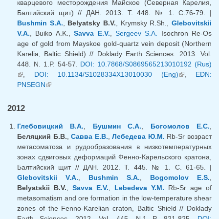
кварцевого месторождения Майское (Северная Карелия,
Балтийский щит) // ДАН. 2013. Т. 448. № 1. С.76-79. |
Bushmin S.A.
,
Belyatsky B.V.
, Krymsky R.Sh.,
Glebovitskii
V.A.
, Buiko A.K.,
Savva E.V.
,
Sergeev S.A.
Isochron Re-Os
age of gold from Mayskoe gold-quartz vein deposit (Northern
Karelia, Baltic Shield) // Doklady Earth Sciences. 2013. Vol.
448. N. 1.P. 54-57.
DOI: 10.7868/S0869565213010192 (Rus)
(link is external)
,
DOI: 10.1134/S1028334X13010030 (Eng)
(link is
,
EDN:
PNSEGN
(link is external)
external)
2012
Глебовицкий В.А.
,
Бушмин С.А.
,
Богомолов Е.С.
,
Беляцкий Б.В.
,
Савва Е.В.
,
Лебедева Ю.М.
Rb-Sr возраст
метасоматоза и рудообразования в низкотемпературных
зонах сдвиговых деформаций Фенно-Карельского кратона,
Балтийский щит // ДАН. 2012. Т. 445. № 1. С. 61-65. |
Glebovitskii V.A.
,
Bushmin S.A.
,
Bogomolov E.S.
,
Belyatskii B.V.
,
Savva E.V.
,
Lebedeva Y.M.
Rb-Sr age of
metasomatism and ore formation in the low-temperature shear
zones of the Fenno-Karelian craton, Baltic Shield // Doklady
Earth Sciences. 2012. Vol. 445. N.1 P. 821-825.
DOI: