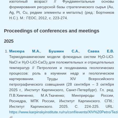
изотопный возраст // Фундаментальные основы
формирования ресурсной базы стратегического сырья (Au,
Ag, Pt, Cu, редкие элементы и металлы) (ред.: Бортников
Н.С.). М.: ГЕОС, 2012, с. 223-274.
Proceedings of conferences and meetings
2025
Мисюра М.А.
,
Бушмин С.А.
,
Савва Е.В.
Термодинамические модели флюидных систем H
O-LiCl-
2
NaCl и H
O-LiCl-CaCl
для положительных и отрицательных
2
2
температур // Петрология и геодинамика геологических
процессов: роль в изучении недр и геологическом
картировании. Труды XIV Всеросийского
петрографического совещания (28 сентября – 3 октября
2025 г., Институт Карпинского, Санкт-Петербург). Гл. ред.
П.В.Химченко, М.А.Ткаченко; Минприроды России,
Роснедра, МПК России, Институт Карпинского. СПб.:
Институт Карпинского. 2025. С. 224-225. URL:
https://www.karpinskyinstitute.ru/ru/conf/events/XIV%20Petro/Tezi
(link is external)