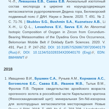
Ч.-Л.,
Левашова Е.В.
,
Савва Е.В.
Аномальный изотопный
состав кислорода в цирконе из корундсодержащих
метасоматитов рудопроявления Дядина гора, Беломорский
подвижный пояс // ДАН. Науки о Земле. 2020. Т. 491. № 2.
С. 71-76. |
Skublov S.G.
,
Bushmin S.A.
,
Kuznetsov A.B.
, Li
X.-H., Li Q.-L.,
Levashova E.V.
,
Savva E.V.
An Abnormal
Isotopic Composition of Oxygen in Zircon from Corundum-
Bearing Metasomatites of the Dyadina Gora Ore Occurrence,
Belomorian Mobile Belt // Doklady Earth Sciences. 2020. V.
491. Part 2. P. 247-252.
DOI: 10.31857/S2686739720040179
(Rus)
(link is external)
,
DOI: 10.1134/S1028334X20040170 (Eng)
(link is
,
EDN:
BMHWWT
(link is external)
external)
2018
Иващенко В.И.,
Бушмин С.А.
, Ручьев А.М.,
Корнаков А.С.
,
Богомолов Е.С.
,
Савва Е.В.
,
Иванов М.В.
, Тытык В.М.,
Фролов П.В. Первое свидетельство архейского возраста
орогенного золота в российской части Карельского кратона
(Фенноскандинавский щит): минеральная Sm-Nd-изохрона
для золоторудных метасоматитов месторождения Новые
Пески // ДАН. 2018. Т. 480. № 6. С. 703-708. | Ivashchenko