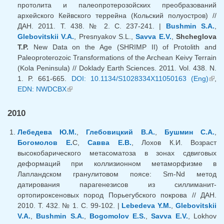
протолита и палеопротерозойских преобразований
архейского Кейвского террейна (Кольский полуостров) //
ДАН. 2011. Т. 438. № 2. С. 237-241. |
Bushmin S.A.
,
Glebovitskii V.A.
, Presnyakov S.L.,
Savva E.V.
,
Shcheglova
T.P.
New Data on the Age (SHRIMP II) of Protolith and
Paleoproterozoic Transformations of the Archean Keivy Terrain
(Kola Peninsula) // Doklady Earth Sciences. 2011. Vol. 438. N.
1. P. 661-665.
DOI: 10.1134/S1028334X11050163 (Eng)
(lin
,
EDN: NWDCBX
(link is external)
exte
2010
Лебедева Ю.М.
,
Глебовицкий В.А.
,
Бушмин С.А.
,
Богомолов Е.
С,
Савва Е.В.
, Лохов К.И. Возраст
высокобарического метасоматоза в зонах сдвиговых
деформаций при коллизионном метаморфизме в
Лапландском гранулитовом поясе: Sm-Nd метод
датирования парагенезисов из силлиманит-
ортопироксеновых пород Порьегубского покрова // ДАН.
2010. Т. 432. № 1. С. 99-102. |
Lebedeva Y.M.
,
Glebovitskii
V.A.
,
Bushmin S.A.
,
Bogomolov E.S.
,
Savva E.V.
, Lokhov