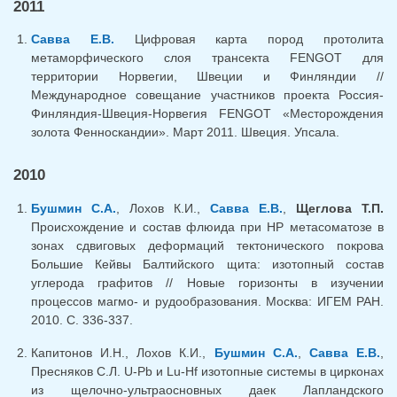
2011
Савва Е.В.
Цифровая карта пород протолита
метаморфического слоя трансекта FENGOT для
территории Норвегии, Швеции и Финляндии //
Международное совещание участников проекта Россия-
Финляндия-Швеция-Норвегия FENGOT «Месторождения
золота Фенноскандии». Март 2011. Швеция. Упсала.
2010
Бушмин С.А.
, Лохов К.И.,
Савва Е.В.
,
Щеглова Т.П.
Происхождение и состав флюида при НР метасоматозе в
зонах сдвиговых деформаций тектонического покрова
Большие Кейвы Балтийского щита: изотопный состав
углерода графитов // Новые горизонты в изучении
процессов магмо- и рудообразования. Москва: ИГЕМ РАН.
2010. С. 336-337.
Капитонов И.Н., Лохов К.И.,
Бушмин С.А.
,
Савва Е.В.
,
Пресняков С.Л. U-Pb и Lu-Hf изотопные системы в цирконах
из щелочно-ультраосновных даек Лапландского