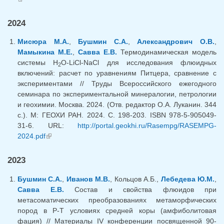
2024
Мисюра М.А.
,
Бушмин С.А.
,
Александрович О.В.
,
Мамыкина М.Е.
,
Савва Е.В.
Термодинамическая модель
системы H
O-LiCl-NaCl для исследования флюидных
2
включений: расчет по уравнениям Питцера, сравнение с
экспериментами // Труды Всероссийского ежегодного
семинара по экспериментальной минералогии, петрологии
и геохимии. Москва. 2024. (Отв. редактор О.А. Луканин. 344
с.). М: ГЕОХИ РАН. 2024. С. 198-203. ISBN 978-5-905049-
31-6. URL:
http://portal.geokhi.ru/Rasempg/RASEMPG-
2024.pdf
(link is external)
2023
Бушмин С.А.
,
Иванов М.В.
, Кольцов А.Б.,
Лебедева Ю.М.
,
Савва Е.В.
Состав и свойства флюидов при
метасоматических преобразованиях метаморфических
пород в Р-Т условиях средней коры (амфиболитовая
фация) // Материалы IV конференции посвященной 90-