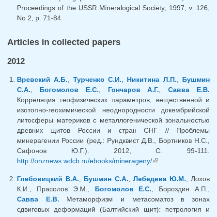
Proceedings of the USSR Mineralogical Society, 1997, v. 126,
No 2, p. 71-84.
Articles in collected papers
2012
Вревский А.Б.
,
Турченко С.И.
,
Никитина Л.П.
,
Бушмин
С.А.
,
Богомолов Е.С.
,
Гончаров А.Г.
,
Савва Е.В.
Корреляция геофизических параметров, вещественной и
изотопно-геохимической неоднородности докембрийской
литосферы материков с металлогенической зональностью
древних щитов России и стран СНГ // Проблемы
минерагении России (ред.: Рундквист Д.В., Бортников Н.С.,
Сафонов Ю.Г.). 2012, С. 99-111.
http://onznews.wdcb.ru/ebooks/minerageny/
(link is external)
Глебовицкий В.А.
,
Бушмин С.А.
,
Лебедева Ю.М.
, Лохов
К.И., Прасолов Э.М.,
Богомолов Е.С.
, Бороздин А.П.,
Савва Е.В.
Метаморфизм и метасоматоз в зонах
сдвиговых деформаций (Балтийский щит): петрология и