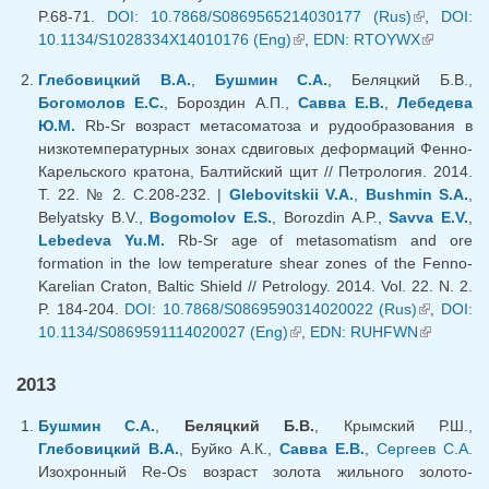
P.68-71.
DOI: 10.7868/S0869565214030177 (Rus)
(link is
,
DOI:
10.1134/S1028334X14010176 (Eng)
(link is external)
,
EDN: RTOYWX
external)
(link is
external)
Глебовицкий В.А.
,
Бушмин С.А.
, Беляцкий Б.В.,
Богомолов Е.С.
, Бороздин А.П.,
Савва Е.В.
,
Лебедева
Ю.М.
Rb-Sr возраст метасоматоза и рудообразования в
низкотемпературных зонах сдвиговых деформаций Фенно-
Карельского кратона, Балтийский щит // Петрология. 2014.
Т. 22. № 2. С.208-232. |
Glebovitskii V.A.
,
Bushmin S.A.
,
Belyatsky B.V.,
Bogomolov E.S.
, Borozdin A.P.,
Savva E.V.
,
Lebedeva Yu.M.
Rb-Sr age of metasomatism and ore
formation in the low temperature shear zones of the Fenno-
Karelian Craton, Baltic Shield // Petrology. 2014. Vol. 22. N. 2.
P. 184-204.
DOI: 10.7868/S0869590314020022 (Rus)
(link is
,
DOI:
10.1134/S0869591114020027 (Eng)
(link is external)
,
EDN: RUHFWN
external)
(link is
external)
2013
Бушмин С.А.
,
Беляцкий Б.В.
, Крымский Р.Ш.,
Глебовицкий В.А.
, Буйко А.К.,
Савва Е.В.
,
Сергеев С.А.
Изохронный Re-Os возраст золота жильного золото-