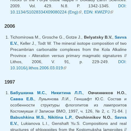
2009. Vol. 429. N.8. P. 1342-1345.
DOI:
10.1134/S1028334X09080224 (Eng)
(link is external)
,
EDN: KWIZPJ
(link is
external)
2006
Tichomirowa M., Grosche G., Gotze J.,
Belyatsky B.V.
,
Savva
E.V.
, Keller J., Todt W. The mineral isotope composition of two
Precambrian carbonatite complexes from the Kola Alkaline
Province - Alteration versus primary magmatic signatures //
Lithos, 2006, V. 91, p. 229-249.
DOI:
10.1016/j.lithos.2006.03.019
(link is external)
1997
Бабушкина М.С.
,
Никитина Л.П.
,
Овчинников Н.О.
,
Савва Е.В.
, Лукьянова Л.И., Геншафт Ю.С. Состав и
особенности структуры флогопитов из лампроитов
Костомукши // Записки ВМО, 1997, ч. 126, № 2, с. 71-84. |
Babushkina M.S.
,
Nikitina L.P.
,
Ovchinnikov N.O.
,
Savva
E.V.
, Lukianova L.I., Genshaft Yu.S. Compositions and real
structures of phlogopites from the Kostomuksha lamproites //