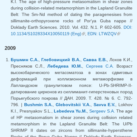
K.I. The age of high-pressure metasomatism in shear zones
during collision-related metamorphism in the Lapland Granulite
Belt: The Sm-Nd method of dating the paragenesises from
sillimanite-orthopyroxene rocks of Por'ya Guba nappe //
Doklady Earth Sciences. 2010. Vol. 432. N.1. P. 602-605.
DOI:
10.1134/S1028334X10050119 (Eng)
(link is external)
,
EDN: LTWZQV
(link is
external)
2009
Бушмин С.А.
,
Глебовицкий В.А.
,
Савва Е.В.
, Лохов К.И.,
Пресняков С.Л.,
Лебедева Ю.М.
,
Сергеев С.А.
Возраст
высокобарического метасоматоза в зонах сдвиговых
деформаций при коллизионном метаморфизме в
Лапландском гранулитовом поясе: U-Pb-SHRIMP-II-
датирование цирконов из силлиманит-гиперстеновых пород
Порьегубского покрова // ДАН. 2009. Т. 428. № 6. С. 792-
796. |
Bushmin S.A.
,
Glebovitskii V.A.
,
Savva E.V.
, Lokhov
K.I., Presnyakov S.L.,
Lebedeva Yu.M.
,
Sergeev S.A.
The age
of HP metasomatism in shear zones during collision related
metamorphism in the Lapland Granulite Belt: The U/Pb
SHRIMP II dates on zircons from sillimanite-hypersthene
Rocks of the Porya Guba Nappe // Doklady Earth Sciences.