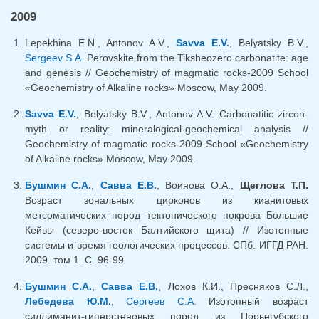
2009
Lepekhina E.N., Antonov A.V.,
Savva E.V.
, Belyatsky B.V.,
Sergeev S.A.
Perovskite from the Tiksheozero carbonatite: age
and genesis // Geochemistry of magmatic rocks-2009 School
«Geochemistry of Alkaline rocks» Moscow, May 2009.
Savva E.V.
, Belyatsky B.V., Antonov A.V. Carbonatitic zircon-
myth or reality: mineralogical-geochemical analysis //
Geochemistry of magmatic rocks-2009 School «Geochemistry
of Alkaline rocks» Moscow, May 2009.
Бушмин С.А.
,
Савва Е.В.
, Воинова О.А.,
Щеглова Т.П.
Возраст зональных цирконов из кианитовых
метсоматических пород тектонического покрова Большие
Кейвы (северо-восток Балтийского щита) // Изотопные
системы и время геологических процессов. СПб. ИГГД РАН.
2009. том 1. С. 96-99
Бушмин С.А.
,
Савва Е.В.
, Лохов К.И., Пресняков С.Л.,
Лебедева Ю.М.
,
Сергеев С.А.
Изотопный возраст
силлиманит-гиперстеновых пород из Порьегубского