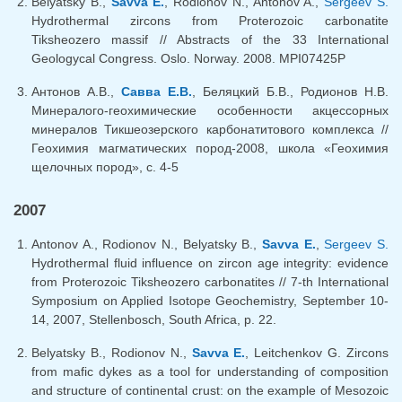
Belyatsky B.,
Savva E.
, Rodionov N., Antonov A.,
Sergeev S.
Hydrothermal zircons from Proterozoic carbonatite
Tiksheozero massif // Abstracts of the 33 International
Geologycal Congress. Oslo. Norway. 2008. MPI07425P
Антонов А.В.,
Савва Е.В.
, Беляцкий Б.В., Родионов Н.В.
Минералого-геохимические особенности акцессорных
минералов Тикшеозерского карбонатитового комплекса //
Геохимия магматических пород-2008, школа «Геохимия
щелочных пород», с. 4-5
2007
Antonov A., Rodionov N., Belyatsky B.,
Savva E.
,
Sergeev S.
Hydrothermal fluid influence on zircon age integrity: evidence
from Proterozoic Tiksheozero carbonatites // 7-th International
Symposium on Applied Isotope Geochemistry, September 10-
14, 2007, Stellenbosch, South Africa, p. 22.
Belyatsky B., Rodionov N.,
Savva E.
, Leitchenkov G. Zircons
from mafic dykes as a tool for understanding of composition
and structure of continental crust: on the example of Mesozoic