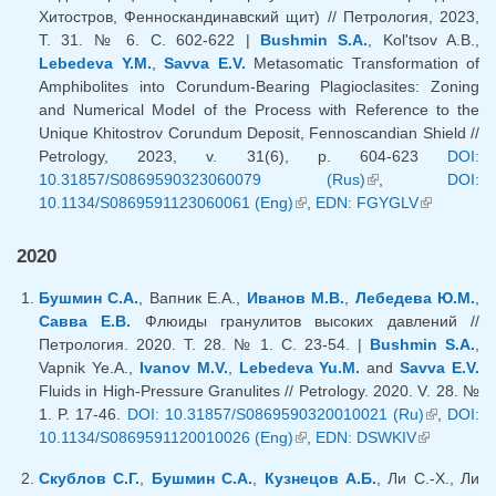
Хитостров, Фенноскандинавский щит) // Петрология, 2023,
Т. 31. № 6. С. 602-622 |
Bushmin S.A.
, Kol'tsov A.B.,
Lebedeva Y.M.
,
Savva E.V.
Metasomatic Transformation of
Amphibolites into Corundum-Bearing Plagioclasites: Zoning
and Numerical Model of the Process with Reference to the
Unique Khitostrov Corundum Deposit, Fennoscandian Shield //
Petrology, 2023, v. 31(6), p. 604-623
DOI:
10.31857/S0869590323060079 (Rus)
(link is external)
,
DOI:
10.1134/S0869591123060061 (Eng)
(link is external)
,
EDN: FGYGLV
(link is
external)
2020
Бушмин С.А.
, Вапник Е.А.,
Иванов М.В.
,
Лебедева Ю.М.
,
Савва Е.В.
Флюиды гранулитов высоких давлений //
Петрология. 2020. Т. 28. № 1. С. 23-54. |
Bushmin S.A.
,
Vapnik Ye.A.,
Ivanov M.V.
,
Lebedeva Yu.M.
and
Savva E.V.
Fluids in High-Pressure Granulites // Petrology. 2020. V. 28. №
1. P. 17-46.
DOI: 10.31857/S0869590320010021 (Ru)
(link is
,
DOI:
10.1134/S0869591120010026 (Eng)
(link is external)
,
EDN: DSWKIV
(link is
external)
external)
Скублов С.Г.
,
Бушмин С.А.
,
Кузнецов А.Б.
, Ли С.-Х., Ли