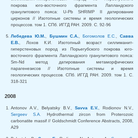
покрова юго-восточного фрагмента Лапландского
гранулитового пояса: U-Pb SHRIMP II датирование
цирконов // Изотопные системы и время геологических
процессов. том 1. СПб. ИГГД РАН. 2009. С. 92-96
Лебедева Ю.М.
,
Бушмин С.А.
,
Богомолов Е.С.
,
Савва
Е.В.
, Лохов К.И. Изотопный возраст силлиманит-
гиперстеновых пород из Порьегубского покрова юго-
восточного фрагмента Лапландского гранулитового пояса:
Sm-Nd метод датирования метаморфических
парагенезисов // Изотопные системы и время
геологических процессов. СПб. ИГГД РАН. 2009. том 1. С.
318-321
2008
Antonov A.V., Belyatsky B.V.,
Savva E.V.
, Rodionov N.V.,
Sergeev S.A.
Hydrothermal zircon from Proterozoic
carbonatite massif // Goldschmidt Conference Abstracts, 2008,
A29