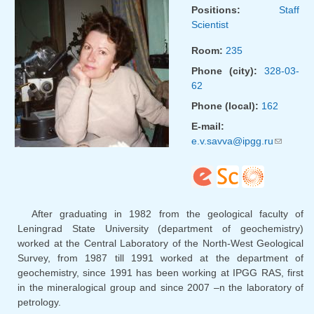
Positions:
Staff
Scientist
Room:
235
Phone (city):
328-03-
62
Phone (local):
162
E-mail:
e.v.savva@ipgg.ru
(link
sends
e-
mail)
After graduating in 1982 from the geological faculty of
Leningrad State University (department of geochemistry)
worked at the Central Laboratory of the North-West Geological
Survey, from 1987 till 1991 worked at the department of
geochemistry, since 1991 has been working at IPGG RAS, first
in the mineralogical group and since 2007 –n the laboratory of
petrology.